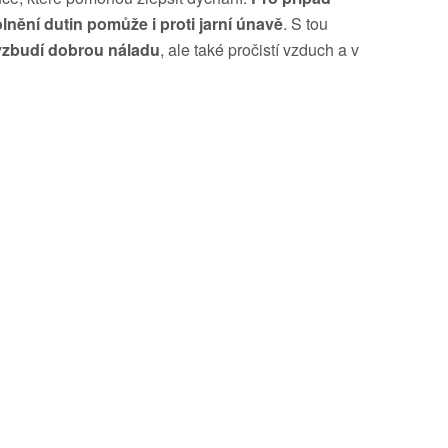
nění dutin pomůže i proti jarní únavě
. S tou
ovzbudí dobrou náladu
, ale také pročistí vzduch a v