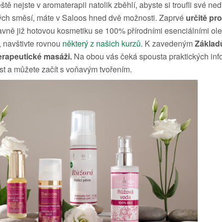
ště nejste v aromaterapii natolik zběhlí, abyste si troufli své n
ých směsí, máte v Saloos hned dvě možnosti. Zaprvé
určitě p
lavně již hotovou kosmetiku se 100% přírodními esenciálními ole
, navštivte rovnou
některý z našich kurzů
. K zavedeným
Základ
rapeutické masáži.
Na obou vás čeká spousta praktických infor
t a můžete začít s voňavým tvořením.