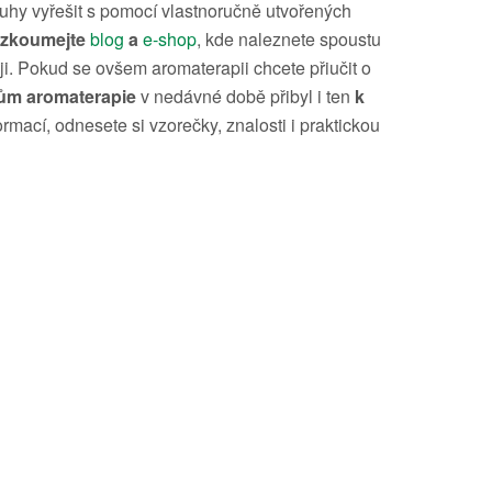
eduhy vyřešit s pomocí vlastnoručně utvořených
rozkoumejte
blog
a
e-shop
, kde naleznete spoustu
ji. Pokud se ovšem aromaterapii chcete přiučit o
ům aromaterapie
v nedávné době přibyl i ten
k
mací, odnesete si vzorečky, znalosti i praktickou