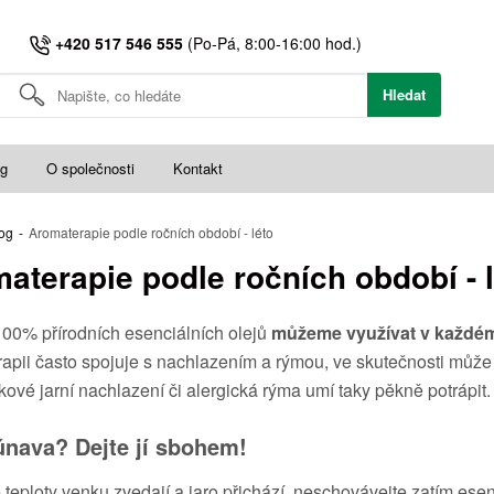
+420 517 546 555
(Po-Pá, 8:00-16:00 hod.)
Hledat
og
O společnosti
Kontakt
og
-
Aromaterapie podle ročních období - léto
aterapie podle ročních období - 
00% přírodních esenciálních olejů
můžeme využívat v každé
apii často spojuje s nachlazením a rýmou, ve skutečnosti můž
akové jarní nachlazení či alergická rýma umí taky pěkně potrápit.
únava? Dejte jí sbohem!
e teploty venku zvedají a jaro přichází, neschovávejte zatím ese