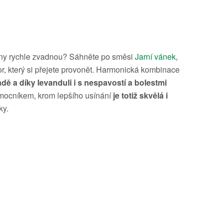
ětiny rychle zvadnou? Sáhněte po směsi
Jarní vánek
,
or, který si přejete provonět. Harmonická kombinace
dě a díky levanduli i s nespavostí a bolestmi
mocníkem, krom lepšího usínání
je totiž skvělá i
ky.