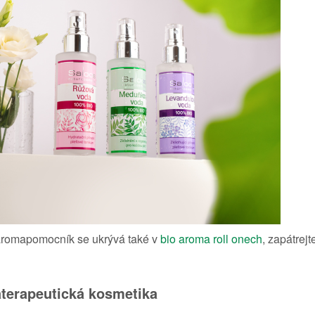
aromapomocník se ukrývá také v
bio aroma roll onech
, zapátrej
terapeutická kosmetika