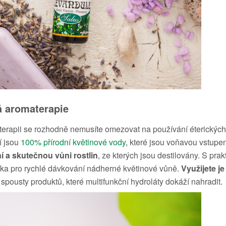
á aromaterapie
erapii se rozhodně nemusíte omezovat na používání éterických
í jsou
100% přírodní květinové vody
, které jsou voňavou vstupe
í a skutečnou vůni rostlin
, ze kterých jsou destilovány. S pr
ka pro rychlé dávkování nádherné květinové vůně.
Využijete je 
 spousty produktů, které multifunkční hydroláty dokáží nahradit.