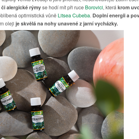
 či alergické rýmy
se hodí mít při ruce
Borovici
, která
krom uvol
 oblíbená optimistická vůně
Litsea Cubeba
.
Doplní energii a p
m oleji
je skvělá na nohy unavené z jarní vycházky.