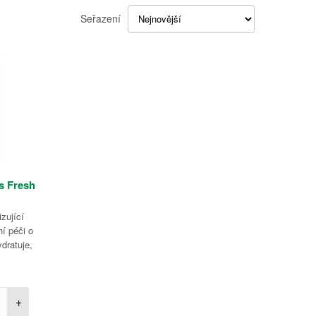
Seřazení
s Fresh
zující
ní péči o
dratuje,
+