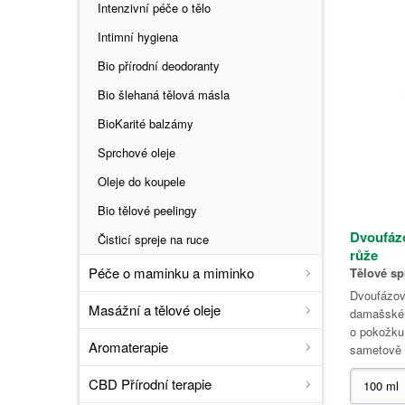
Intenzivní péče o tělo
Intimní hygiena
Bio přírodní deodoranty
Bio šlehaná tělová másla
BioKarité balzámy
Sprchové oleje
Oleje do koupele
Bio tělové peelingy
Dvoufázo
Čisticí spreje na ruce
růže
Péče o maminku a miminko
Tělové sp
Dvoufázový
Masážní a tělové oleje
damašské 
o pokožku
Aromaterapie
sametově 
CBD Přírodní terapie