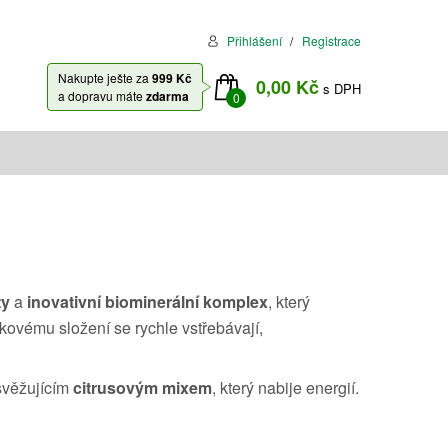
Přihlášení
Registrace
Nakupte ješte za
999 Kč
0,00 Kč
s DPH
a dopravu máte
zdarma
0
ty
a
inovativní biominerální komplex
, který
kovému složení se rychle vstřebávají,
osvěžujícím
citrusovým mixem
, který nabije energií.