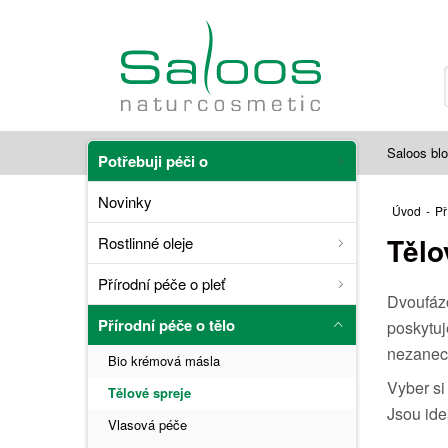
Saloos bl
Potřebuji péči o
Novinky
Úvod
-
Př
Tělo
Rostlinné oleje
Přírodní péče o pleť
Dvoufázo
Přírodní péče o tělo
poskytu
nezanec
Bio krémová másla
Vyber s
Tělové spreje
Jsou ide
Vlasová péče