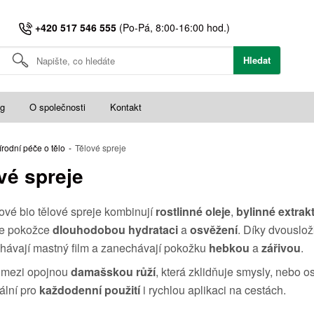
+420 517 546 555
(Po-Pá, 8:00-16:00 hod.)
Hledat
og
O společnosti
Kontakt
írodní péče o tělo
-
Tělové spreje
vé spreje
vé bio tělové spreje kombinují
rostlinné oleje
,
bylinné extrak
je pokožce
dlouhodobou hydrataci
a
osvěžení
. Díky dvouslož
hávají mastný film a zanechávají pokožku
hebkou
a
zářivou
.
i mezi opojnou
damašskou růží
, která zklidňuje smysly, nebo 
ální pro
každodenní použití
i rychlou aplikaci na cestách.