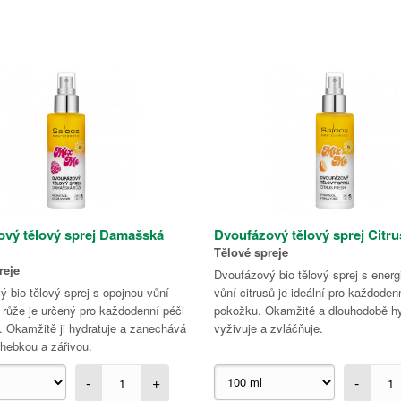
vý tělový sprej Damašská
Dvoufázový tělový sprej Citru
Tělové spreje
reje
Dvoufázový bio tělový sprej s energi
 bio tělový sprej s opojnou vůní
vůní citrusů je ideální pro každoden
růže je určený pro každodenní péči
pokožku. Okamžitě a dlouhodobě hy
. Okamžitě ji hydratuje a zanechává
vyživuje a zvláčňuje.
hebkou a zářivou.
-
+
-