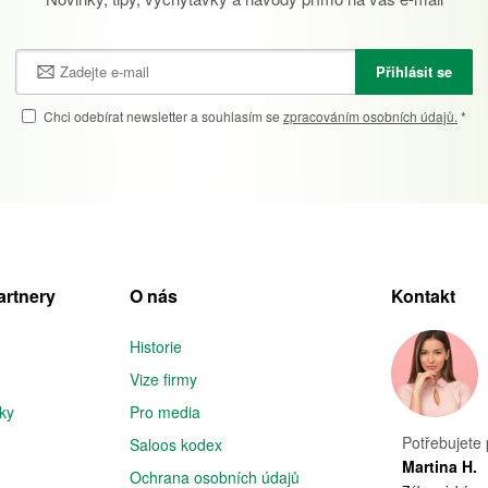
Přihlásit se
Chci odebírat newsletter a souhlasím se
zpracováním osobních údajů.
*
artnery
O nás
Kontakt
Historie
Vize firmy
iky
Pro media
Potřebujete 
Saloos kodex
Martina H.
Ochrana osobních údajů