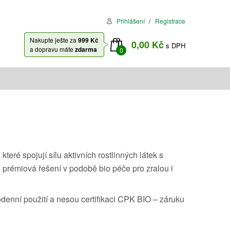
Přihlášení
Registrace
Nakupte ješte za
999 Kč
0,00 Kč
s DPH
a dopravu máte
zdarma
0
teré spojují sílu aktivních rostlinných látek s
 prémiová řešení v podobě bio péče pro zralou i
odenní použití a nesou certifikaci CPK BIO – záruku