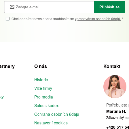
Přihlásit se
Chci odebírat newsletter a souhlasím se
zpracováním osobních údajů.
*
artnery
O nás
Kontakt
Historie
Vize firmy
iky
Pro media
Potřebujete 
Saloos kodex
Martina H.
Ochrana osobních údajů
Zákaznický se
Nastavení cookies
+420 517 5