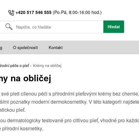
+420 517 546 555
(Po-Pá, 8:00-16:00 hod.)
Hledat
og
O společnosti
Kontakt
írodní péče o pleť
-
Krémy na obličej
y na obličej
 své pleti cílenou péči s přírodními pleťovými krémy bez chemie, k
šími poznatky moderní dermokosmetiky. V této kategorii najdete
tickou pleť.
ou dermatologicky testované pro citlivou pleť, vhodné pro každ
 přírodní kosmetiky.