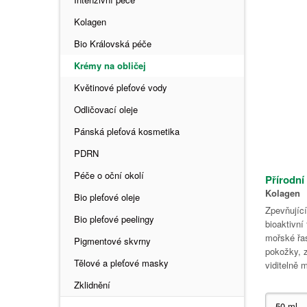
Kolagen
Bio Královská péče
Krémy na obličej
Květinové pleťové vody
Odličovací oleje
Pánská pleťová kosmetika
PDRN
Péče o oční okolí
Přírodní
Kolagen
Bio pleťové oleje
Zpevňujíc
Bio pleťové peelingy
bioaktivní
mořské řa
Pigmentové skvrny
pokožky, z
Tělové a pleťové masky
viditelně 
Zklidnění