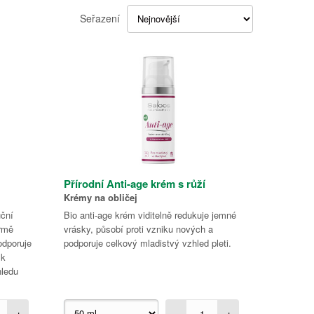
Seřazení
Přírodní Anti-age krém s růží
Krémy na obličej
uční
Bio anti-age krém viditelně redukuje jemné
ormě
vrásky, působí proti vzniku nových a
odporuje
podporuje celkový mladistvý vzhled pleti.
 k
ledu
+
-
+