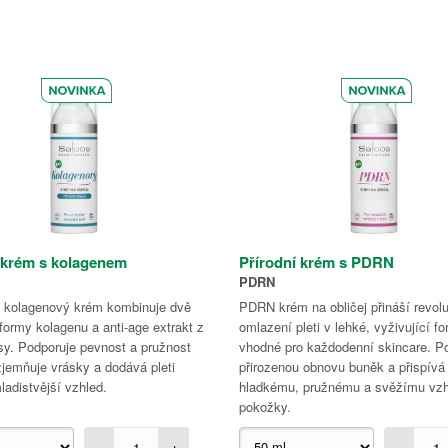
 krém s kolagenem
Přírodní krém s PDRN
PDRN
í kolagenový krém kombinuje dvě
PDRN krém na obličej přináší revol
 formy kolagenu a anti-age extrakt z
omlazení pleti v lehké, vyživující f
sy. Podporuje pevnost a pružnost
vhodné pro každodenní skincare. P
jemňuje vrásky a dodává pleti
přirozenou obnovu buněk a přispívá
mladistvější vzhled.
hladkému, pružnému a svěžímu vzh
pokožky.
-
+
-