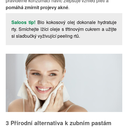
pravidelné konzumaci navíc zlepšuje vzhled pleti a
pomáhá zmírnit projevy akné
.
Saloos tip!
Bio kokosový olej dokonale hydratuje
rty. Smíchejte lžíci oleje s třtinovým cukrem a užijte
si slaďoučký vyživující peeling rtů.
3 Přírodní alternativa k zubním pastám