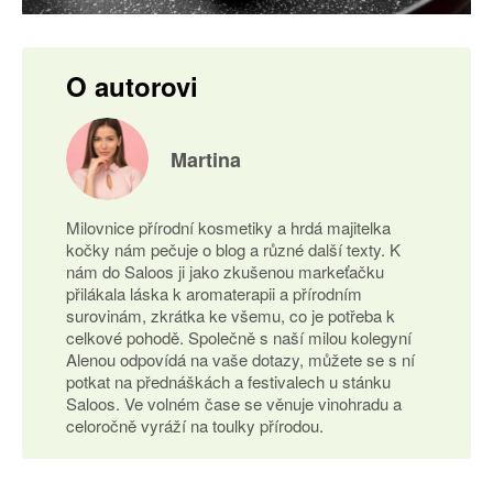
O autorovi
Martina
Milovnice přírodní kosmetiky a hrdá majitelka
kočky nám pečuje o blog a různé další texty. K
nám do Saloos ji jako zkušenou markeťačku
přilákala láska k aromaterapii a přírodním
surovinám, zkrátka ke všemu, co je potřeba k
celkové pohodě. Společně s naší milou kolegyní
Alenou odpovídá na vaše dotazy, můžete se s ní
potkat na přednáškách a festivalech u stánku
Saloos. Ve volném čase se věnuje vinohradu a
celoročně vyráží na toulky přírodou.