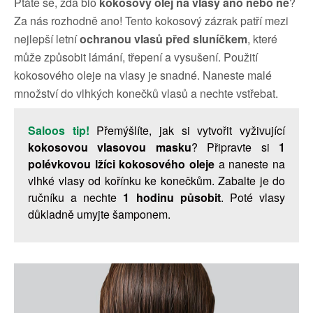
Ptáte se, zda bio
kokosový olej na vlasy ano nebo ne
?
Za nás rozhodně ano! Tento kokosový zázrak patří mezi
nejlepší letní
ochranou vlasů před sluníčkem
, které
může způsobit lámání, třepení a vysušení. Použití
kokosového oleje na vlasy je snadné. Naneste malé
množství do vlhkých konečků vlasů a nechte vstřebat.
Saloos tip!
Přemýšlíte, jak si vytvořit vyživující
kokosovou vlasovou masku
? Připravte si
1
polévkovou lžíci kokosového oleje
a naneste na
vlhké vlasy od kořínku ke konečkům. Zabalte je do
ručníku a nechte
1 hodinu působit
. Poté vlasy
důkladně umyjte šamponem.