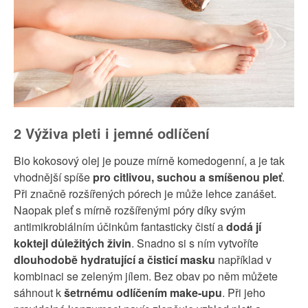
2 Výživa pleti i jemné odlíčení
Bio kokosový olej je pouze mírně komedogenní, a je tak
vhodnější spíše
pro citlivou, suchou a smíšenou pleť
.
Při značně rozšířených pórech je může lehce zanášet.
Naopak pleť s mírně rozšířenými póry díky svým
antimikrobiálním účinkům fantasticky čistí a
dodá jí
koktejl důležitých živin
. Snadno si s ním vytvoříte
dlouhodobě hydratující a čisticí masku
například v
kombinaci se zeleným jílem. Bez obav po něm můžete
sáhnout k
šetrnému odlíčením make-upu
. Při jeho