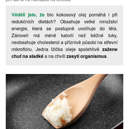
Věděli jste, že
bio kokosový olej pomáhá i při
redukčních dietách? Obsahuje velké množství
energie, která se postupně uvolňuje do těla.
Zároveň má méně kalorií než běžné tuky,
neobsahuje cholesterol a příznivě působí na střevní
mikroflóru. Jedna lžička oleje spolehlivě
zažene
chuť na sladké
a na chvíli
zasytí organismus
.