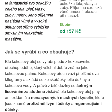
je fantastický pro pokožku
pokožku těla, vlasy a
zuby. Příjemná exotická
celého těla, pleť, vlasy,
vůně umocní relaxaci i
zuby i nehty. Jeho příjemně
při masáži.
nasládlá vůně a vysoká
Skladem
skluznost přímo vybízí ke
od 157 Kč
smyslným relaxačním
masážím.
Jak se vyrábí a co obsahuje?
Bio kokosový olej se vyrábí plodu z kokosovníku
ořechoplodého, který všichni dobře známe jako
kokosovou palmu. Kokosový ořech váží přibližně dva
kilogramy a skládá se ze skořápky, bílé dužiny a
kokosové vody. A právě z bílé dužiny se
šetrným
lisováním za studena
získává bio kokosový olej plný
antioxidantů a
nenasycených mastných kyselin
,
které
jsou známé
protizánětlivými účinky
a
regenerujícími
účinky
.