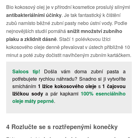
Bio kokosový olej je v přírodní kosmetice proslulý silnými
antibakteriálními účinky
. Je tak fantastický k čištění
zubů namísto běžné zubní pasty nebo ústní vody. Podle
nejnovějších studií pomáhá
snížit množství zubního
plaku a zklidnit dásně
. Stačí 1 polévkovou lžíci
kokosového oleje denně převalovat v ústech přibližně 10
minut a poté zuby dočistit navlhčeným zubním kartáčkem.
Saloos tip!
Došla vám doma zubní pasta a
potřebujete rychlou náhradu? Snadno si ji vytvoříte
smícháním
1 lžíce kokosového oleje
s
1 čajovou
lžičkou sody
a pár kapkami
100% esenciálního
oleje máty peprné
.
4 Rozlučte se s roztřepenými konečky