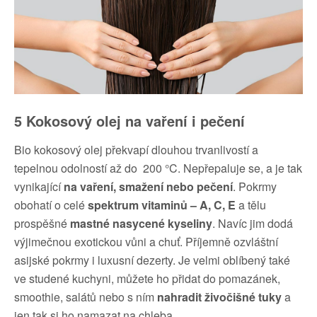
5 Kokosový olej na vaření i pečení
Bio kokosový olej překvapí dlouhou trvanlivostí a
tepelnou odolností až do
200 °C
. Nepřepaluje se, a je tak
vynikající
na vaření, smažení nebo pečení
. Pokrmy
obohatí o celé
spektrum vitaminů – A, C, E
a tělu
prospěšné
mastné nasycené kyseliny
. Navíc jim dodá
výjimečnou exotickou vůni a chuť. Příjemně ozvláštní
asijské pokrmy i luxusní dezerty. Je velmi oblíbený také
ve studené kuchyni, můžete ho přidat do pomazánek,
smoothie, salátů nebo s ním
nahradit živočišné tuky
a
jen tak si ho namazat na chleba.