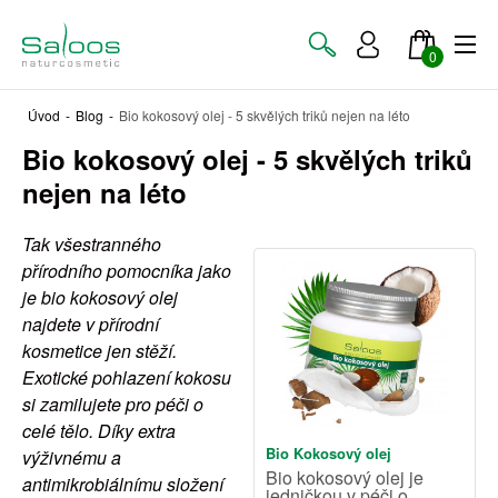
0
Úvod
-
Blog
-
Bio kokosový olej - 5 skvělých triků nejen na léto
Bio kokosový olej - 5 skvělých triků
nejen na léto
Tak všestranného
přírodního pomocníka jako
je bio kokosový olej
najdete v přírodní
kosmetice jen stěží.
Exotické pohlazení kokosu
si zamilujete pro péči o
celé tělo. Díky extra
Bio Kokosový olej
výživnému a
Bio kokosový olej je
antimikrobiálnímu složení
jedničkou v péči o