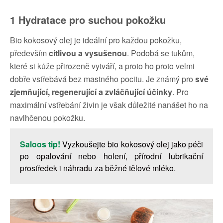
1 Hydratace pro suchou pokožku
Bio kokosový olej je ideální pro každou pokožku,
především
citlivou a vysušenou
. Podobá se tukům,
které si kůže přirozeně vytváří, a proto ho proto velmi
dobře vstřebává bez mastného pocitu. Je známý pro
své
zjemňující, regenerující a zvláčňující účinky
. Pro
maximální vstřebání živin je však důležité nanášet ho na
navlhčenou pokožku.
Saloos tip!
Vyzkoušejte bio kokosový olej jako péči
po opalování nebo holení, přírodní lubrikační
prostředek i náhradu za běžné tělové mléko.