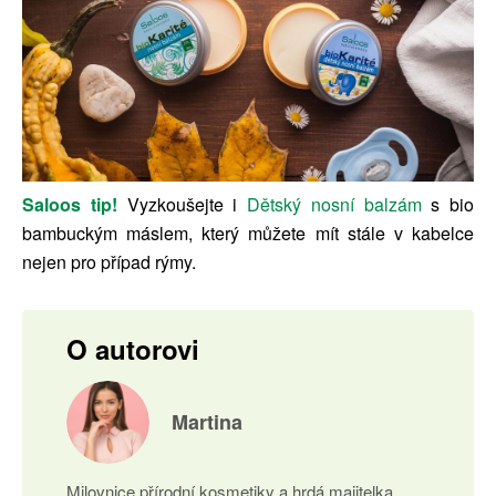
Saloos tip!
Vyzkoušejte i
Dětský nosní balzám
s bio
bambuckým máslem, který můžete mít stále v kabelce
nejen pro případ rýmy.
O autorovi
Martina
Milovnice přírodní kosmetiky a hrdá majitelka