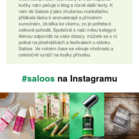
kočky nám pečuje o blog a různé další texty. K
nám do Saloos ji jako zkušenou markeťačku
přilákala láska k aromaterapii a přírodním
surovinám, zkrátka ke všemu, co je potřeba k
celkové pohodě. Společně s naší milou kolegyní
Alenou odpovídá na vaše dotazy, můžete se s ní
potkat na přednáškách a festivalech u stánku
Saloos. Ve volném čase se věnuje vinohradu a
celoročně vyráží na toulky přírodou.
#saloos
na Instagramu