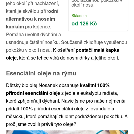
jeho okolí při nachlazení,
okolí nosu.
která je skvělou
přírodní
Skladem
alternativou k nosním
od 126 Kč
kapkám
pro kojence.
Pomáhá uvolnit dýchání a
usnadňuje čištění nosíku. Současně zklidňuje vysušenou
pokožku v okolí nosu.
K ošetření
postačí malá kapka
oleje
, která se lehce vtírá do nosní dírky a jejího okolí.
Esenciální oleje na rýmu
Dětský bio olej Nosánek obsahuje
kvalitní 100%
přírodní
esenciální oleje
z jedle a eukalyptu radiata,
které zpříjemňují dýchaní. Navíc jsme pro naše nejmenší
přidali 100% přírodní esenciální oleje z levandule a
měsíčku, které pomáhají zklidnit podrážděnou pokožku. A
proč jsme zvolili právě tyto oleje?