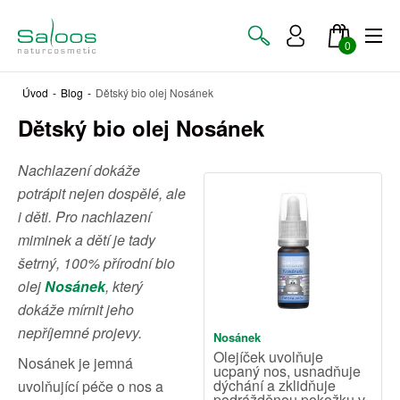
0
Úvod
-
Blog
-
Dětský bio olej Nosánek
Dětský bio olej Nosánek
Nachlazení dokáže
potrápit nejen dospělé, ale
i děti. Pro nachlazení
miminek a dětí je tady
šetrný, 100% přírodní bio
olej
Nosánek
, který
dokáže mírnit jeho
nepříjemné projevy.
Nosánek
Olejíček uvolňuje
Nosánek je jemná
ucpaný nos, usnadňuje
dýchání a zklidňuje
uvolňující péče o nos a
podrážděnou pokožku v