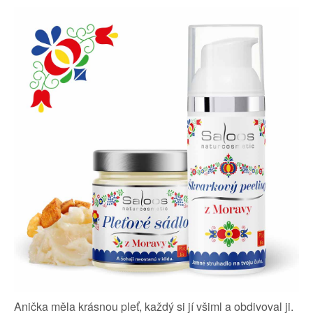
Anička měla krásnou pleť, každý si jí všiml a obdivoval ji.