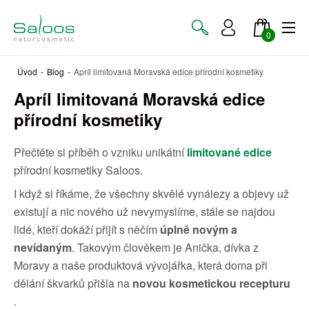
0
Úvod
-
Blog
-
Apríl limitovaná Moravská edice přírodní kosmetiky
Apríl limitovaná Moravská edice
přírodní kosmetiky
Přečtěte si příběh o vzniku unikátní
limitované edice
přírodní kosmetiky Saloos.
I když si říkáme, že všechny skvělé vynálezy a objevy už
existují a nic nového už nevymyslíme, stále se najdou
lidé, kteří dokáží přijít s něčím
úplně novým a
nevídaným
. Takovým člověkem je Anička, dívka z
Moravy a naše produktová vývojářka, která doma při
dělání škvarků přišla na
novou kosmetickou recepturu
.