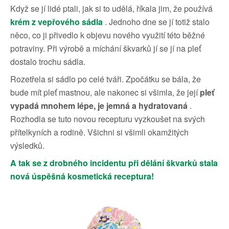
Když se jí lidé ptali, jak si to udělá, říkala jim, že používá
krém z vepřového sádla
. Jednoho dne se jí totiž stalo
něco, co ji přivedlo k objevu nového využití této běžné
potraviny. Při výrobě a míchání škvarků jí se jí na pleť
dostalo trochu sádla.
Rozetřela si sádlo po celé tváři. Zpočátku se bála, že
bude mít pleť mastnou, ale nakonec si všimla, že její
pleť
vypadá mnohem lépe, je jemná a hydratovaná
.
Rozhodla se tuto novou recepturu vyzkoušet na svých
přítelkyních a rodině. Všichni si všimli okamžitých
výsledků.
A tak se z drobného incidentu při dělání škvarků stala
nová úspěšná kosmetická receptura!