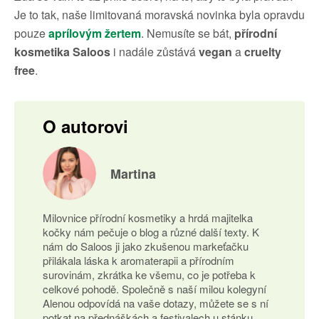
Je to tak, naše limitovaná moravská novinka byla opravdu
pouze
aprílovým žertem
. Nemusíte se bát,
přírodní
kosmetika Saloos
i nadále zůstává
vegan
a
cruelty
free
.
O autorovi
Martina
Milovnice přírodní kosmetiky a hrdá majitelka
kočky nám pečuje o blog a různé další texty. K
nám do Saloos ji jako zkušenou markeťačku
přilákala láska k aromaterapii a přírodním
surovinám, zkrátka ke všemu, co je potřeba k
celkové pohodě. Společně s naší milou kolegyní
Alenou odpovídá na vaše dotazy, můžete se s ní
potkat na přednáškách a festivalech u stánku