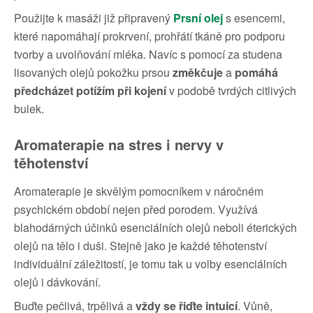
Použijte k masáži již připravený
Prsní olej
s esencemi,
které napomáhají prokrvení, prohřátí tkáně pro podporu
tvorby a uvolňování mléka. Navíc s pomocí za studena
lisovaných olejů pokožku prsou
změkčuje
a
pomáhá
předcházet potížím při kojení
v podobě tvrdých citlivých
bulek.
Aromaterapie na stres i nervy v
těhotenství
Aromaterapie je skvělým pomocníkem v náročném
psychickém období nejen před porodem. Využívá
blahodárných účinků esenciálních olejů neboli éterických
olejů na tělo i duši. Stejně jako je každé těhotenství
individuální záležitostí, je tomu tak u volby esenciálních
olejů i dávkování.
Buďte pečlivá, trpělivá a
vždy se řiďte intuicí
. Vůně,