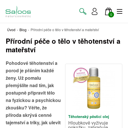
0
Úvod
-
Blog
-
Přírodní péče o tělo v těhotenství a mateřství
Přírodní péče o tělo v těhotenství a
mateřství
Pohodové těhotenství a
porod je přáním každé
ženy. Už pomalu
přemýšlíte nad tím, jak
postupně připravit tělo
na fyzickou a psychickou
zkoušku? Věřte, že
příroda skrývá cenné
Těhotenský pěsticí olej
tajemství a triky, jak ulevit
Hloubkově vyživuje
pokožku, zabraňuje