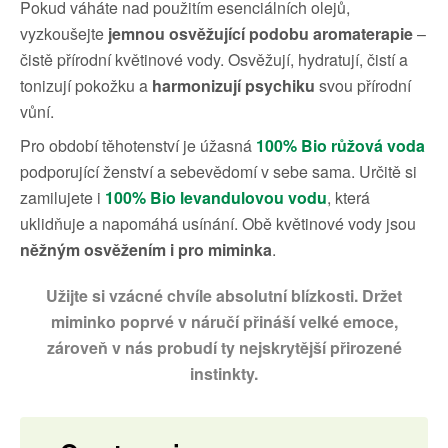
Pokud váháte nad použitím esenciálních olejů,
vyzkoušejte
jemnou osvěžující podobu aromaterapie
–
čistě přírodní květinové vody. Osvěžují, hydratují, čistí a
tonizují pokožku a
harmonizují psychiku
svou přírodní
vůní.
Pro období těhotenství je úžasná
100% Bio růžová voda
podporující ženství a sebevědomí v sebe sama. Určitě si
zamilujete i
100% Bio levandulovou vodu
, která
uklidňuje a napomáhá usínání. Obě květinové vody jsou
něžným osvěžením i pro miminka
.
Užijte si vzácné chvíle absolutní blízkosti. Držet
miminko poprvé v náručí přináší velké emoce,
zároveň v nás probudí ty nejskrytější přirozené
instinkty.