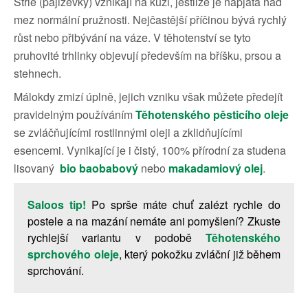
Strie (pajizévky) vznikají na kůži, jestliže je napjatá nad
mez normální pružnosti. Nejčastější příčinou bývá rychlý
růst nebo přibývání na váze. V těhotenství se tyto
pruhovité trhlinky objevují především na bříšku, prsou a
stehnech.
Málokdy zmizí úplně, jejich vzniku však můžete předejít
pravidelným používáním
Těhotenského pěsticího oleje
se zvláčňujícími rostlinnými oleji a zklidňujícími
esencemi. Vynikající je i čistý, 100% přírodní za studena
lisovaný
bio baobabový
nebo
makadamiový olej
.
Saloos tip!
Po sprše máte chuť zalézt rychle do
postele a na mazání nemáte ani pomyšlení? Zkuste
rychlejší variantu v podobě
Těhotenského
sprchového oleje
, který pokožku zvláční již během
sprchování.