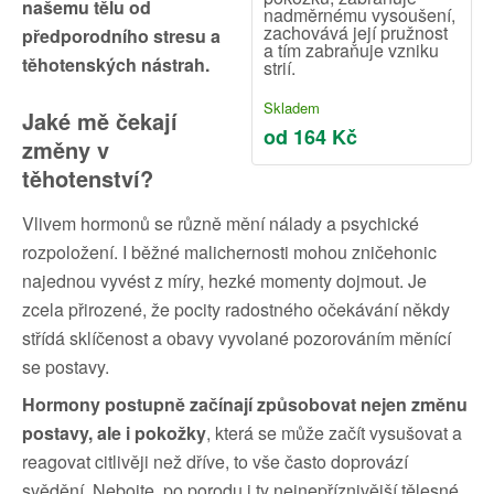
našemu tělu od
nadměrnému vysoušení,
zachovává její pružnost
předporodního stresu a
a tím zabraňuje vzniku
těhotenských nástrah.
strií.
Skladem
Jaké mě čekají
od 164 Kč
změny v
těhotenství?
Vlivem hormonů se různě mění nálady a psychické
rozpoložení. I běžné malichernosti mohou zničehonic
najednou vyvést z míry, hezké momenty dojmout. Je
zcela přirozené, že pocity radostného očekávání někdy
střídá sklíčenost a obavy vyvolané pozorováním měnící
se postavy.
Hormony postupně začínají způsobovat nejen změnu
postavy, ale i pokožky
, která se může začít vysušovat a
reagovat citlivěji než dříve, to vše často doprovází
svědění. Nebojte, po porodu i ty nejnepříznivější tělesné