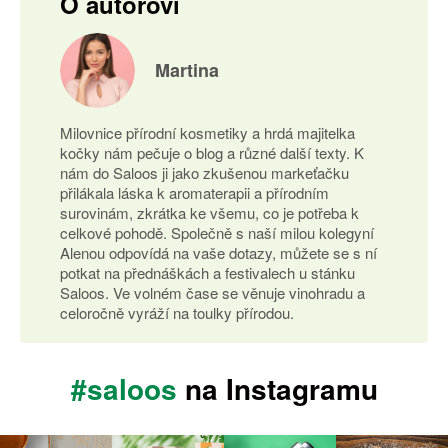
O autorovi
Martina
Milovnice přírodní kosmetiky a hrdá majitelka
kočky nám pečuje o blog a různé další texty. K
nám do Saloos ji jako zkušenou markeťačku
přilákala láska k aromaterapii a přírodním
surovinám, zkrátka ke všemu, co je potřeba k
celkové pohodě. Společně s naší milou kolegyní
Alenou odpovídá na vaše dotazy, můžete se s ní
potkat na přednáškách a festivalech u stánku
Saloos. Ve volném čase se věnuje vinohradu a
celoročně vyráží na toulky přírodou.
#saloos
na Instagramu