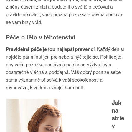
změny časem zmizí a budete-li o své tělo pečovat a
pravidelně cvičit, vaše pružná pokožka a pevná postava
se vám brzy vrátí.
Péče o tělo v těhotenství
Pravidelná péče je tou nejlepší prevencí
. Každý den si
najděte pár minut jen pro sebe a hýčkejte se. Pohlídejte,
aby vaše pokožka dostávala patřičnou výživu, byla
dostatečně vláčná a poddajná. Váš dobrý pocit ze sebe
sama významně přispívá k vaší spokojenosti a
rovnováze, k vnitřní a vnější harmonii.
Jak
na
strie
v