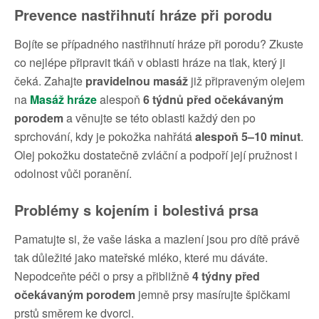
Prevence nastřihnutí hráze při porodu
Bojíte se případného nastřihnutí hráze při porodu? Zkuste
co nejlépe připravit tkáň v oblasti hráze na tlak, který ji
čeká. Zahajte
pravidelnou masáž
již připraveným olejem
na
Masáž hráze
alespoň
6 týdnů před očekávaným
porodem
a věnujte se této oblasti každý den po
sprchování, kdy je pokožka nahřátá
alespoň 5–10 minut
.
Olej pokožku dostatečně zvláční a podpoří její pružnost i
odolnost vůči poranění.
Problémy s kojením i bolestivá prsa
Pamatujte si, že vaše láska a mazlení jsou pro dítě právě
tak důležité jako mateřské mléko, které mu dáváte.
Nepodceňte péči o prsy a přibližně
4 týdny před
očekávaným porodem
jemně prsy masírujte špičkami
prstů směrem ke dvorci.