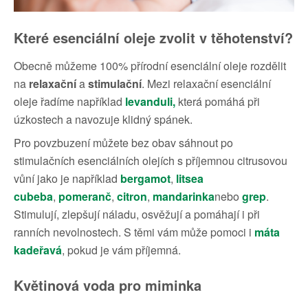
Které esenciální oleje zvolit v těhotenství?
Obecně můžeme 100% přírodní esenciální oleje rozdělit
na
relaxační
a
stimulační
. Mezi relaxační esenciální
oleje řadíme například
levanduli
,
která pomáhá při
úzkostech a navozuje klidný spánek.
Pro povzbuzení můžete bez obav sáhnout po
stimulačních esenciálních olejích s příjemnou citrusovou
vůní jako je například
bergamot
,
litsea
cubeba
,
pomeranč
,
citron
,
mandarinka
nebo
grep
.
Stimulují, zlepšují náladu, osvěžují a pomáhají i při
ranních nevolnostech. S těmi vám může pomoci i
máta
kadeřavá
, pokud je vám příjemná.
Květinová voda pro miminka