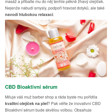
masáž a přibalte mu do něj tenhle pěkně žhavý olejíček.
Nejenže nabudí smysly, podpoří hravost dotyků, ale také
navodí hlubokou relaxaci
.
CBD Bioaktivní sérum
Miluje váš muž barber shop a ráda byste mu pořídila
kvalitní olejíček na pleť
? Pak věřte že inovativní CBD
Bioaktivní sérum bude skvělou volbou. Obsahuje