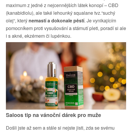
maximum z jedné z nejcennějších látek konopí – CBD
(kanabidiolu), ale také lehounký squalane tvz.“suchý
olej“, který
nemastí a dokonale pěstí
. Je vynikajícím
pomocníkem proti vysušování a stárnutí pleti, poradí si ale
i s akné, ekzémem či lupénkou.
Saloos tip na vánoční dárek pro muže
Došli jste až sem a stále si nejste jisti, zda se svému