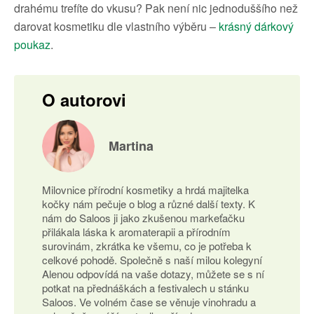
drahému trefíte do vkusu? Pak není nic jednoduššího než
darovat kosmetiku dle vlastního výběru –
krásný dárkový
poukaz
.
O autorovi
Martina
Milovnice přírodní kosmetiky a hrdá majitelka
kočky nám pečuje o blog a různé další texty. K
nám do Saloos ji jako zkušenou markeťačku
přilákala láska k aromaterapii a přírodním
surovinám, zkrátka ke všemu, co je potřeba k
celkové pohodě. Společně s naší milou kolegyní
Alenou odpovídá na vaše dotazy, můžete se s ní
potkat na přednáškách a festivalech u stánku
Saloos. Ve volném čase se věnuje vinohradu a