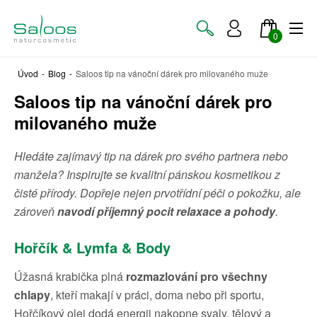
0
Úvod
-
Blog
-
Saloos tip na vánoční dárek pro milovaného muže
Saloos tip na vánoční dárek pro
milovaného muže
Hledáte zajímavý tip na dárek pro svého partnera nebo
manžela? Inspirujte se kvalitní pánskou kosmetikou z
čisté přírody. Dopřeje nejen prvotřídní péči o pokožku, ale
zároveň
navodí příjemný pocit relaxace a pohody
.
Hořčík & Lymfa & Body
Úžasná krabička plná
rozmazlování pro všechny
chlapy
, kteří makají v práci, doma nebo při sportu,
Hořčíkový olej dodá energii nakopne svaly, tělový a