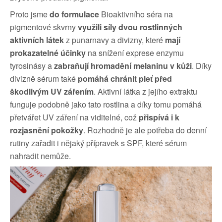
Proto jsme
do formulace
Bioaktivního séra na
pigmentové skvrny
využili síly dvou rostlinných
aktivních látek
z punarnavy a divizny, které
mají
prokazatelné účinky
na snížení exprese enzymu
tyrosinásy a
zabraňují hromadění melaninu v kůži
. Díky
divizně sérum také
pomáhá chránit pleť před
škodlivým UV zářením
. Aktivní látka z jejího extraktu
funguje podobně jako tato rostlina a díky tomu pomáhá
přetvářet UV záření na viditelné, což
přispívá i k
rozjasnění pokožky
. Rozhodně je ale potřeba do denní
rutiny zařadit i nějaký přípravek s SPF, které sérum
nahradit nemůže.