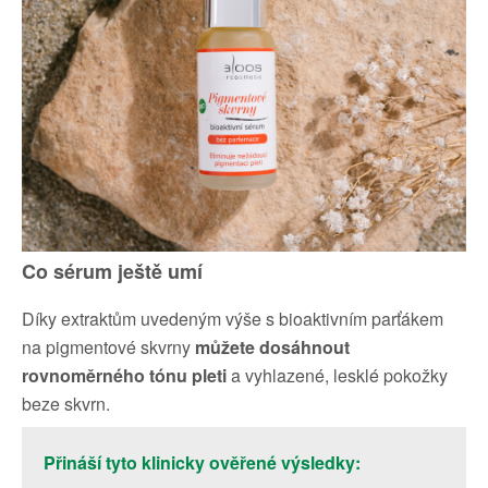
Co sérum ještě umí
Díky extraktům uvedeným výše s bioaktivním parťákem
na pigmentové skvrny
můžete dosáhnout
rovnoměrného tónu pleti
a vyhlazené, lesklé pokožky
beze skvrn.
Přináší tyto klinicky ověřené výsledky: