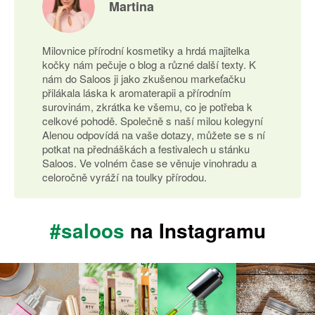
Martina
Milovnice přírodní kosmetiky a hrdá majitelka
kočky nám pečuje o blog a různé další texty. K
nám do Saloos ji jako zkušenou markeťačku
přilákala láska k aromaterapii a přírodním
surovinám, zkrátka ke všemu, co je potřeba k
celkové pohodě. Společně s naší milou kolegyní
Alenou odpovídá na vaše dotazy, můžete se s ní
potkat na přednáškách a festivalech u stánku
Saloos. Ve volném čase se věnuje vinohradu a
celoročně vyráží na toulky přírodou.
#saloos
na Instagramu