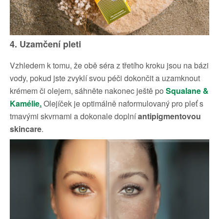
4. Uzamčení pleti
Vzhledem k tomu, že obě séra z třetího kroku jsou na bázi
vody, pokud jste zvyklí svou péči dokončit a uzamknout
krémem či olejem, sáhněte nakonec ještě po
Squalane &
Kamélie
.
Olejíček je optimálně naformulovaný pro pleť s
tmavými skvrnami a dokonale doplní
antipigmentovou
skincare
.