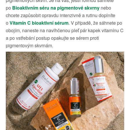
pigmentových skvrn. Je na vás, jestli rovnou sáhnete
po
Bioaktivním séru na pigmentové skvrny
nebo
chcete zapůsobit opravdu intenzivně a rutinu doplníte
o
Vitamín C bioaktivní sérum
.
V případě, že sáhnete po
obojím, naneste na navlhčenou pleť pár kapek vitamínu C
a po vstřebání postup opakujte se sérem proti
pigmentovým skvrnám.