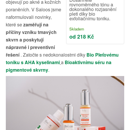
objevují po akné a kožních
rovnoměrného tónu a
dokonalého rozjasnění
poraněních. V Saloos jsme
pleti díky bio
naformulovali novinky,
exfoliačnímu toniku.
které se
zaměřují na
Skladem
příčiny vzniku tmavých
od 218 Kč
skvrn a poskytují
nápravné i preventivní
řešení
. Zatočte s nedokonalostmi díky
Bio Pleťovému
toniku s AHA kyselinami
a
Bioaktivnímu séru na
pigmentové skvrny
.