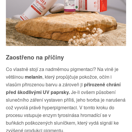
Zaostřeno na příčiny
Co vlastně stojí za nadměrnou pigmentací? Na vině je
většinou
melanin
, který propůjčuje pokožce, očím i
vlasům přirozenou barvu a zároveň ji
přirozeně chrání
před škodlivými UV paprsky.
Je-li ovšem působení
slunečního záření vystaven příliš, jeho tvorba je narušená
což vyvolá právě hyperpigmentaci. V tomto kroku do
procesu vstupuje enzym tyrosinása hromadící se v
buňkách poškozených sluníčkem, který vydá signál ke
zvýšené produkci pigmentu.