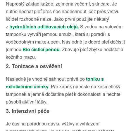
Naprostý základ každé, zejména večerní, skincare. Je
nutné nechat pleť přes noc nadechnout, což přes vrstvu
líčidel rozhodně nelze. Jako první použijte některý
z
hydrofilních odličovacích olejů
.
S vodou na vatovém
tamponku vytváří jemnou emulzi, která si poradí i s
voděodolným make-upem. Následně je dobré pleť dočistit
jemnou
Bio čisticí pěnou
.
Zbavuje pleť zbytku nečistot a
kožního mazu.
2. Tonizace a osvěžení
Následně je vhodné sáhnout právě po
toniku s
exfoliačními účinky
. Pár kapek naneste na kosmetický
tamponek a jemně dočistěte pleť k dokonalosti a nechte
působit aktivní látky.
3. Intenzivní péče
Je čas na pořádnou dávku výživy a vyhlazení