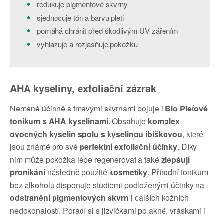
redukuje pigmentové skvrny
sjednocuje tón a barvu pleti
pomáhá chránit před škodlivým UV zářením
vyhlazuje a rozjasňuje pokožku
AHA kyseliny, exfoliační zázrak
Neméně účinně s tmavými skvrnami bojuje i
Bio Pleťové
tonikum s AHA kyselinami.
Obsahuje
komplex
ovocných kyselin spolu s kyselinou ibiškovou
, které
jsou známé pro své
perfektní exfoliační účinky
. Díky
nim může pokožka lépe regenerovat a také
zlepšují
pronikání
následně použité
kosmetiky
. Přírodní tonikum
bez alkoholu disponuje studiemi podloženými účinky na
odstranění pigmentových skvrn
i dalších kožních
nedokonalostí. Poradí si s jizvičkami po akné, vráskami i