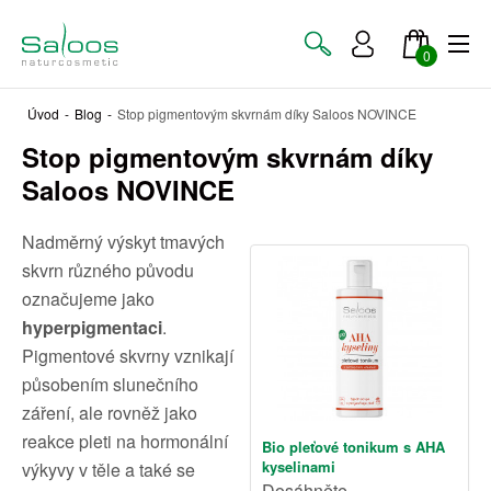
0
Úvod
-
Blog
-
Stop pigmentovým skvrnám díky Saloos NOVINCE
Stop pigmentovým skvrnám díky
Saloos NOVINCE
Nadměrný výskyt tmavých
skvrn různého původu
označujeme jako
hyperpigmentaci
.
Pigmentové skvrny vznikají
působením slunečního
záření, ale rovněž jako
reakce pleti na hormonální
Bio pleťové tonikum s AHA
kyselinami
výkyvy v těle a také se
Dosáhněte