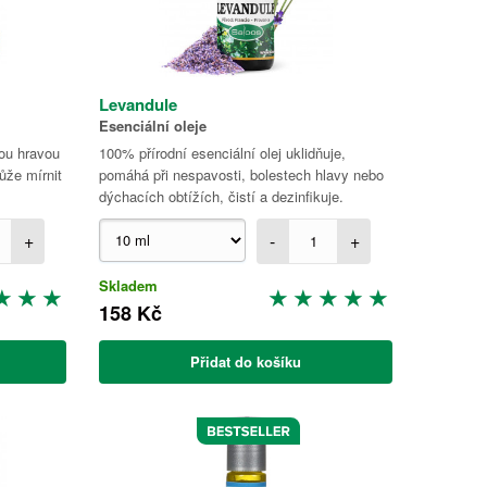
Levandule
Esenciální oleje
kou hravou
100% přírodní esenciální olej uklidňuje,
může mírnit
pomáhá při nespavosti, bolestech hlavy nebo
dýchacích obtížích, čistí a dezinfikuje.
+
-
+
Skladem
158 Kč
Přidat do košíku