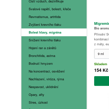
Čistí vzduch, dezinfikuje
Svalové napětí, bolesti, křeče
Revmatismus, artritida
Migremi
Zvýšení krevního tlaku
Bio aroma
Bolest hlavy, migréna
Přírodní 
kombinací 
Snížení krevního tlaku
z máty, eu
Hojení ran a zánětů
Bronchitida, astma
Bodnutí hmyzem
Skladem
154 Kč
Na koncentraci, osvěžení
Nachlazení, viróza, rýma
Nespavost, uklidnění
Opary, afty
Stres, úzkost