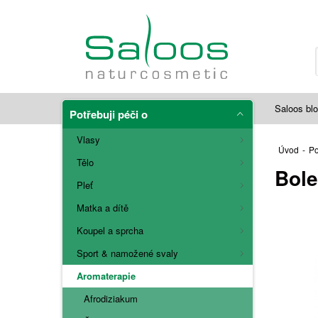
Saloos bl
Potřebuji péči o
Vlasy
Úvod
-
Po
Tělo
Bole
Pleť
Matka a dítě
Koupel a sprcha
Sport & namožené svaly
Aromaterapie
Afrodiziakum