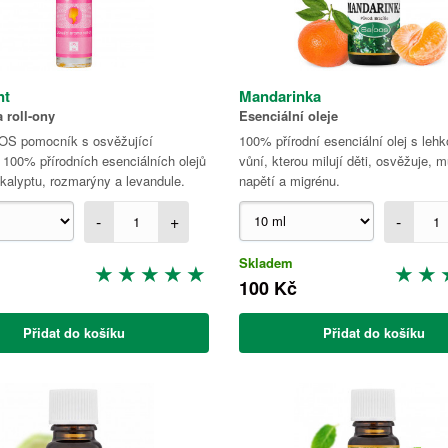
nt
Mandarinka
 roll-ony
Esenciální oleje
SOS pomocník s osvěžující
100% přírodní esenciální olej s leh
100% přírodních esenciálních olejů
vůní, kterou milují děti, osvěžuje, 
kalyptu, rozmarýny a levandule.
napětí a migrénu.
-
+
-
Skladem
100 Kč
Přidat do košíku
Přidat do košíku