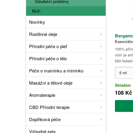
Žaludeční problémy
Muži
Novinky
Rostlinné oleje
Bergamo
Esenciáln
Přírodní péče o pleť
100% příro
vůní je an
Přírodní péče o tělo
tišit bolest
Péče o maminku a miminko
Masážní a tělové oleje
Skladem
108 Kč
Aromaterapie
CBD Přírodní terapie
Doplňková péče
Výhodné sety