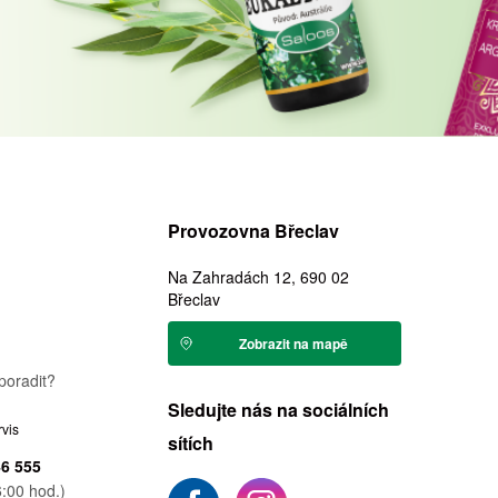
Provozovna Břeclav
Na Zahradách 12, 690 02
Břeclav
Zobrazit na mapě
poradit?
Sledujte nás na sociálních
rvis
sítích
46 555
:00 hod.)