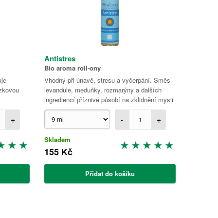
Antistres
Bio aroma roll-ony
uje
Vhodný při únavě, stresu a vyčerpání. Směs
zkovou
levandule, meduňky, rozmarýny a dalších
ingrediencí příznivě působí na zklidnění mysli
+
-
+
Skladem
155 Kč
Přidat do košíku