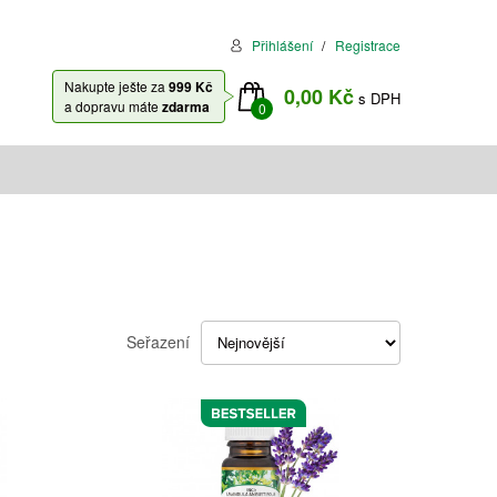
Přihlášení
Registrace
Nakupte ješte za
999 Kč
0,00 Kč
s DPH
a dopravu máte
zdarma
0
Seřazení