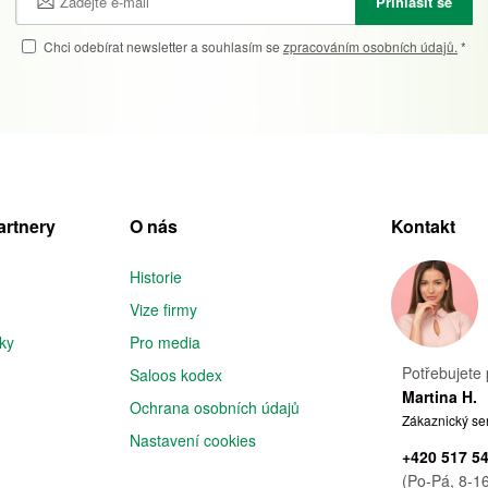
Přihlásit se
Chci odebírat newsletter a souhlasím se
zpracováním osobních údajů.
*
artnery
O nás
Kontakt
Historie
Vize firmy
iky
Pro media
Potřebujete 
Saloos kodex
Martina H.
Ochrana osobních údajů
Zákaznický se
Nastavení cookies
+420 517 5
(Po-Pá, 8-16