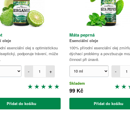
t
Máta peprná
í oleje
Esenciální oleje
dní esenciální olej s optimistickou
100% přírodní esenciální olej zmírň
tiseptický, podporuje trávení, může
dýchací problémy a povzbuzuje mo
.
činnost při únavě.
-
+
-
Skladem
99 Kč
Přidat do košíku
Přidat do košíku