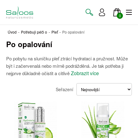
0
Úvod
-
Potřebuji péči o
-
Pleť
-
Po opalování
Po opalování
Po pobytu na sluníčku pleť ztrácí hydrataci a pružnost. Může
být i začervenalá nebo mírně podrážděná. Je tak potřeba ji
Zobrazit více
nejprve důkladně očistit a citlivě
Seřazení