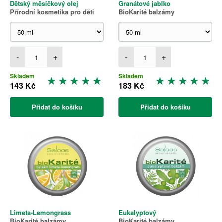
Dětský měsíčkový olej
Granátové jablko
Přírodní kosmetika pro děti
BioKarité balzámy
-
+
-
+
Skladem
Skladem
143 Kč
183 Kč
Přidat do košíku
Přidat do košíku
Limeta-Lemongrass
Eukalyptový
BioKarité balzámy
BioKarité balzámy