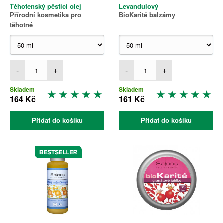
Těhotenský pěsticí olej
Levandulový
Přírodní kosmetika pro
BioKarité balzámy
těhotné
-
+
-
+
Skladem
Skladem
164 Kč
161 Kč
Přidat do košíku
Přidat do košíku