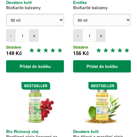
Devatero kvítí
Erotika
BioKarité balzámy
BioKarité balzámy
-
+
-
+
Skladem
Skladem
149 Kč
156 Kč
Přidat do košíku
Přidat do košíku
Bio Ricinový olej
Devatero kvítí
Rostlinné oleje lisované za
Bio tělové a masážní oleje