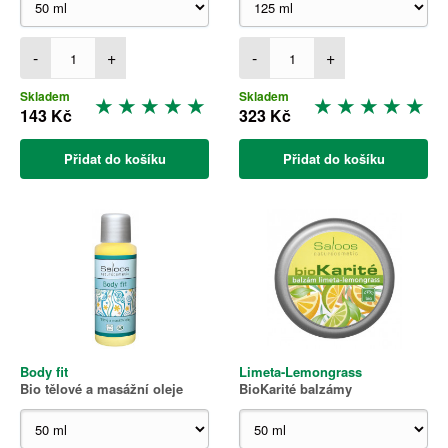
-
+
-
+
Skladem
Skladem
143 Kč
323 Kč
Přidat do košíku
Přidat do košíku
Body fit
Limeta-Lemongrass
Bio tělové a masážní oleje
BioKarité balzámy