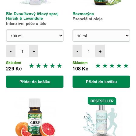
Bio Dvoufázový tělový sprej
Rozmarýna
Hořčík & Levandule
Esenciální oleje
Intenzivní péče o tělo
-
+
-
+
Skladem
Skladem
229 Kč
108 Kč
Přidat do košíku
Přidat do košíku