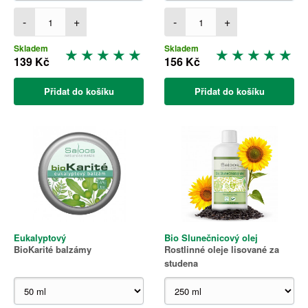
-
+
-
+
Skladem
Skladem
139 Kč
156 Kč
Přidat do košíku
Přidat do košíku
Eukalyptový
Bio Slunečnicový olej
BioKarité balzámy
Rostlinné oleje lisované za
studena