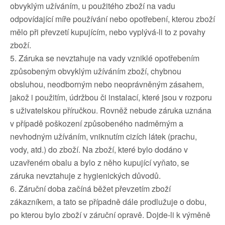
obvyklým užíváním, u použitého zboží na vadu
odpovídající míře používání nebo opotřebení, kterou zboží
mělo při převzetí kupujícím, nebo vyplývá-li to z povahy
zboží.
5. Záruka se nevztahuje na vady vzniklé opotřebením
způsobeným obvyklým užíváním zboží, chybnou
obsluhou, neodborným nebo neoprávněným zásahem,
jakož i použitím, údržbou či instalací, které jsou v rozporu
s uživatelskou příručkou. Rovněž nebude záruka uznána
v případě poškození způsobeného nadměrným a
nevhodným užíváním, vniknutím cizích látek (prachu,
vody, atd.) do zboží. Na zboží, které bylo dodáno v
uzavřeném obalu a bylo z něho kupující vyňato, se
záruka nevztahuje z hygienických důvodů.
6. Záruční doba začíná běžet převzetím zboží
zákazníkem, a tato se případně dále prodlužuje o dobu,
po kterou bylo zboží v záruční opravě. Dojde-li k výměně