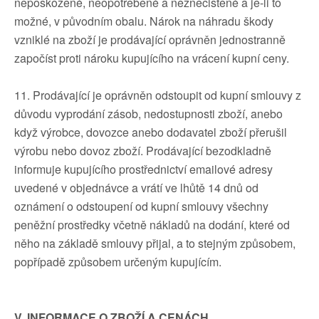
nepoškozené, neopotřebené a neznečištěné a je-li to
možné, v původním obalu. Nárok na náhradu škody
vzniklé na zboží je prodávající oprávněn jednostranně
započíst proti nároku kupujícího na vrácení kupní ceny.
11. Prodávající je oprávněn odstoupit od kupní smlouvy z
důvodu vyprodání zásob, nedostupnosti zboží, anebo
když výrobce, dovozce anebo dodavatel zboží přerušil
výrobu nebo dovoz zboží. Prodávající bezodkladně
informuje kupujícího prostřednictví emailové adresy
uvedené v objednávce a vrátí ve lhůtě 14 dnů od
oznámení o odstoupení od kupní smlouvy všechny
peněžní prostředky včetně nákladů na dodání, které od
něho na základě smlouvy přijal, a to stejným způsobem,
popřípadě způsobem určeným kupujícím.
V. INFORMACE O ZBOŽÍ A CENÁCH