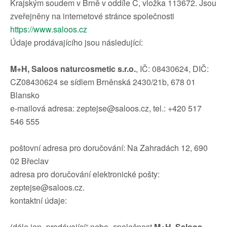
Krajským soudem v Brně v oddíle C, vložka 113672. Jsou
zveřejněny na internetové stránce společnosti
https://www.saloos.cz
Údaje prodávajícího jsou následující:
M+H, Saloos naturcosmetic s.r.o.
, IČ: 08430624, DIČ:
CZ08430624 se sídlem Brněnská 2430/21b, 678 01
Blansko
e-mailová adresa: zeptejse@saloos.cz, tel.: +420 517
546 555
poštovní adresa pro doručování: Na Zahradách 12, 690
02 Břeclav
adresa pro doručování elektronické pošty:
zeptejse@saloos.cz.
kontaktní údaje:
(dále jen „prodávající“ nebo „společnost
M+H, Saloos