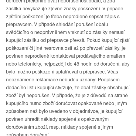
doručení překontrolovat neporušenost obalu, a zda
zásilka nevykazuje zjevné znaky poškození. V případě
zjištění poškození je třeba neprodleně sepsat zápis s
přepravcem. V případě shledání porušení obalu
svědčícího o neoprávněném vniknutí do zásilky nemusí
kupující zásilku od přepravce převzít. Pokud kupující zjistí
poškození či jiné nesrovnalosti až po převzetí zásilky, je
povinen neprodleně kontaktovat prodávajícího emailem
nebo telefonicky, nejpozději do 48 hodin od doručení, aby
bylo možno poškození uplatňovat u přepravce. Včas
neoznámené reklamace nebudou uznány! Podpisem
dodacího listu kupující stvrzuje, že obal zásilky obsahující
zboží byl neporušen. V případě, že je z důvodů na straně
kupujícího nutno zboží doručovat opakovaně nebo jiným
způsobem než bylo uvedeno v objednávce, je kupující
povinen uhradit náklady spojené s opakovaným
doručováním zboží, resp. náklady spojené s jiným
způsobem doručení.