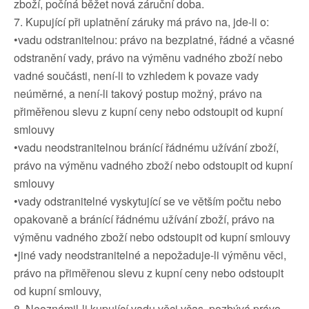
zboží, počíná běžet nová záruční doba.
7. Kupující při uplatnění záruky má právo na, jde-li o:
•vadu odstranitelnou: právo na bezplatné, řádné a včasné
odstranění vady, právo na výměnu vadného zboží nebo
vadné součásti, není-li to vzhledem k povaze vady
neúměrné, a není-li takový postup možný, právo na
přiměřenou slevu z kupní ceny nebo odstoupit od kupní
smlouvy
•vadu neodstranitelnou bránící řádnému užívání zboží,
právo na výměnu vadného zboží nebo odstoupit od kupní
smlouvy
•vady odstranitelné vyskytující se ve větším počtu nebo
opakovaně a bránící řádnému užívání zboží, právo na
výměnu vadného zboží nebo odstoupit od kupní smlouvy
•jiné vady neodstranitelné a nepožaduje-li výměnu věci,
právo na přiměřenou slevu z kupní ceny nebo odstoupit
od kupní smlouvy,
8. Neoznámil-li kupující vadu věci včas, pozbývá právo