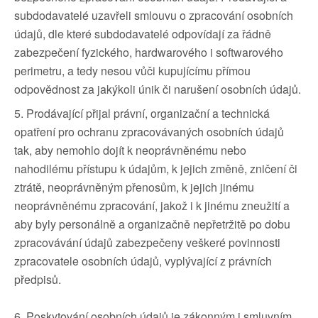
subdodavatelé uzavřeli smlouvu o zpracování osobních
údajů, dle které subdodavatelé odpovídají za řádně
zabezpečení fyzického, hardwarového i softwarového
perimetru, a tedy nesou vůči kupujícímu přímou
odpovědnost za jakýkoli únik či narušení osobních údajů.
5. Prodávající přijal právní, organizační a technická
opatření pro ochranu zpracovávaných osobních údajů
tak, aby nemohlo dojít k neoprávněnému nebo
nahodilému přístupu k údajům, k jejich změně, zničení či
ztrátě, neoprávněným přenosům, k jejich jinému
neoprávněnému zpracování, jakož i k jinému zneužití a
aby byly personálně a organizačně nepřetržitě po dobu
zpracovávání údajů zabezpečeny veškeré povinnosti
zpracovatele osobních údajů, vyplývající z právních
předpisů.
6. Poskytování osobních údajů je zákonným i smluvním