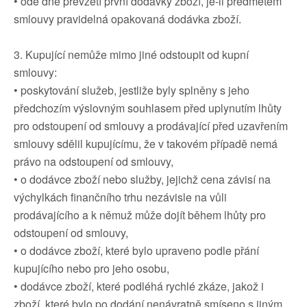
• ode dne převzetí první dodávky zboží, je-li předmětem
smlouvy pravidelná opakovaná dodávka zboží.
3. Kupující nemůže mimo jiné odstoupit od kupní
smlouvy:
• poskytování služeb, jestliže byly splněny s jeho
předchozím výslovným souhlasem před uplynutím lhůty
pro odstoupení od smlouvy a prodávající před uzavřením
smlouvy sdělil kupujícímu, že v takovém případě nemá
právo na odstoupení od smlouvy,
• o dodávce zboží nebo služby, jejichž cena závisí na
výchylkách finančního trhu nezávisle na vůli
prodávajícího a k němuž může dojít během lhůty pro
odstoupení od smlouvy,
• o dodávce zboží, které bylo upraveno podle přání
kupujícího nebo pro jeho osobu,
• dodávce zboží, které podléhá rychlé zkáze, jakož i
zboží, které bylo po dodání nenávratně smíseno s jiným