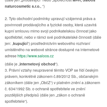
naturcosmetic s.r.o.
, “)
2. Tyto obchodní podmínky upravují vzájemná práva a
povinnosti prodávajícího a fyzické osoby, která uzavírá
kupní smlouvu mimo svoji podnikatelskou činnost jako
spotřebitel, nebo v rámci své podnikatelské činnosti (dále
jen: „
kupující
“) prostřednictvím webového rozhraní
umístěného na webové stránce dostupné na internetové
adrese
https://www.saloos.cz
(dále je „
internetový obchod
“).
3. Právní vztahy neupravené těmito VOP se řídí českým
právem, konkrétně zákonem č.89/2012 Sb., občanským
zákoníkem (dále jen „ObčZ“) v platném znění a zákonem
č. 634/1992 Sb. o ochraně spotřebitele ve znění
pozdějších předpisů (dále jen „zákon o ochraně
spotřebitele“).