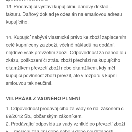
13. Prodávající vystaví kupujícímu daňový doklad –
fakturu. Daňový doklad je odeslán na emailovou adresu
kupujícího.
14. Kupující nabývá vlastnické právo ke zboží zaplacením
celé kupní ceny za zboží, včetně nákladů na dodání,
nejdříve však převzetím zboží. Odpovědnost za nahodilou
zkázu, poškození či ztrátu zboží přechází na kupujícího
okamžikem převzetí zboží nebo okamžikem, kdy měl
kupující povinnost zboží převzít, ale v rozporu s kupní
smlouvou tak neučinil.
VIII. PRÁVA Z VADNÉHO PLNĚNÍ
1. Odpovědnost prodávajícího za vady se řídí zákonem č.
89/2012 Sb., občanským zákoníkem.
2. Prodávající odpovídá za vady vzniklé po převzetí zboží
v …měsíční záruční době nebo v době použitelnosti