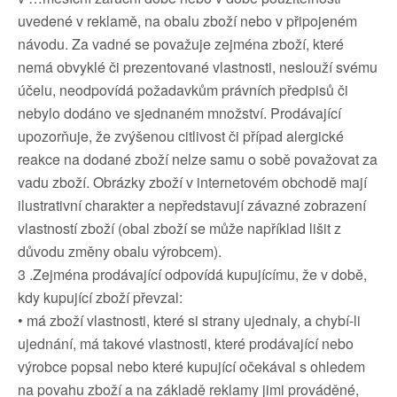
uvedené v reklamě, na obalu zboží nebo v připojeném
návodu. Za vadné se považuje zejména zboží, které
nemá obvyklé či prezentované vlastnosti, neslouží svému
účelu, neodpovídá požadavkům právních předpisů či
nebylo dodáno ve sjednaném množství. Prodávající
upozorňuje, že zvýšenou citlivost či případ alergické
reakce na dodané zboží nelze samu o sobě považovat za
vadu zboží. Obrázky zboží v internetovém obchodě mají
ilustrativní charakter a nepředstavují závazné zobrazení
vlastností zboží (obal zboží se může například lišit z
důvodu změny obalu výrobcem).
3 .Zejména prodávající odpovídá kupujícímu, že v době,
kdy kupující zboží převzal:
• má zboží vlastnosti, které si strany ujednaly, a chybí-li
ujednání, má takové vlastnosti, které prodávající nebo
výrobce popsal nebo které kupující očekával s ohledem
na povahu zboží a na základě reklamy jimi prováděné,