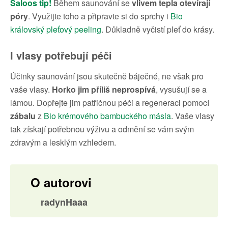
Saloos tip!
Během saunování se
vlivem tepla otevírají
póry
. Využijte toho a připravte si do sprchy i
Bio
královský pleťový peeling
. Důkladně vyčistí pleť do krásy.
I vlasy potřebují péči
Účinky saunování jsou skutečně báječné, ne však pro
vaše vlasy.
Horko jim příliš neprospívá
, vysušují se a
lámou. Dopřejte jim patřičnou péči a regeneraci pomocí
zábalu
z
Bio krémového bambuckého másla
. Vaše vlasy
tak získají potřebnou výživu a odmění se vám svým
zdravým a lesklým vzhledem.
O autorovi
radynHaaa