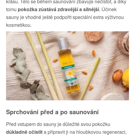
krásu. Tělo se během saunování zbavuje nečistot, a díky
tomu
pokožka zůstává zdravější a silnější
. Účinek
sauny je vhodné ještě podpořit speciální extra výživnou
kosmetikou.
Sprchování před a po saunování
Před vstupem do sauny je důležité svou pokožku
důkladně očistit
a připravit ji na hloubkovou regeneraci,