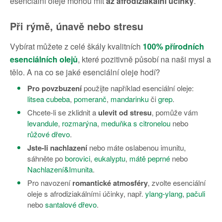
esenciální oleje mohou mít
až afrodiziakální účinky
.
Při rýmě, únavě nebo stresu
Vybírat můžete z celé škály kvalitních
100% přírodních
esenciálních olejů
, které pozitivně působí na naši mysl a
tělo. A na co se jaké esenciální oleje hodí?
Pro povzbuzení
použijte například esenciální oleje:
litsea cubeba
,
pomeranč
,
mandarinku
či
grep
.
Chcete‐li se zklidnit a
ulevit od stresu
, pomůže vám
levandule
,
rozmarýna
,
meduňka s citronelou
nebo
růžové dřevo
.
Jste‐li nachlazení
nebo máte oslabenou imunitu,
sáhněte po
borovici
,
eukalyptu
,
mátě peprné
nebo
Nachlazení&Imunita
.
Pro navození
romantické atmosféry
, zvolte esenciální
oleje s afrodiziakálními účinky, např.
ylang-ylang
,
pačuli
nebo
santalové dřevo
.