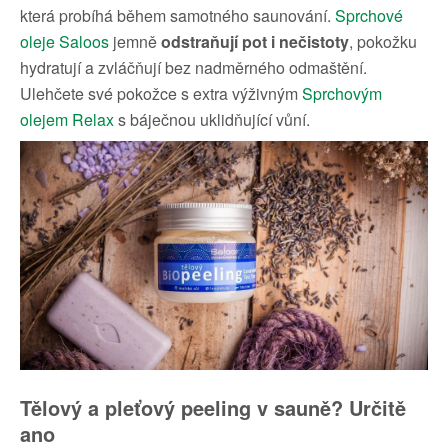
která probíhá během samotného saunování.
Sprchové
oleje Saloos
jemně
odstraňují pot i nečistoty
, pokožku
hydratují a zvláčňují bez nadměrného odmaštění.
Ulehčete své pokožce s extra výživným
Sprchovým
olejem Relax
s báječnou uklidňující vůní.
Tělový a pleťový peeling v sauně? Určitě
ano