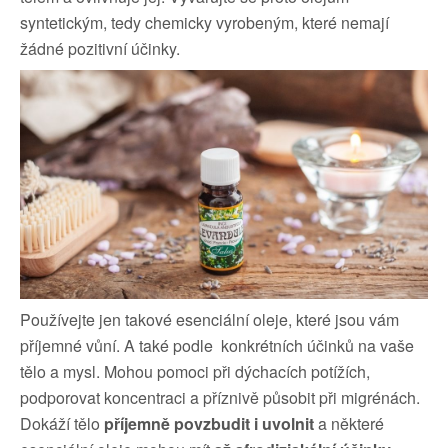
syntetickým, tedy chemicky vyrobeným, které nemají
žádné pozitivní účinky.
Používejte jen takové esenciální oleje, které jsou vám
příjemné vůní
. A také podle konkrétních účinků na vaše
tělo a mysl. Mohou pomoci při dýchacích potížích,
podporovat koncentraci a příznivě působit při migrénách.
Dokáží tělo
příjemně povzbudit i uvolnit
a některé