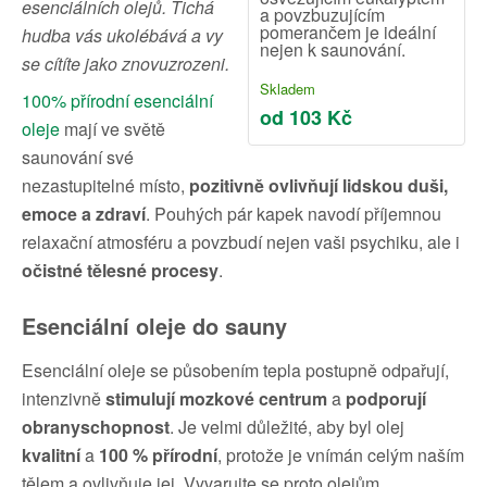
esenciálních olejů. Tichá
a povzbuzujícím
pomerančem je ideální
hudba vás ukolébává a vy
nejen k saunování.
se cítíte jako znovuzrozeni.
Skladem
100% přírodní esenciální
od 103 Kč
oleje
mají ve světě
saunování své
nezastupitelné místo,
pozitivně ovlivňují lidskou duši,
emoce a zdraví
. Pouhých pár kapek navodí příjemnou
relaxační atmosféru a povzbudí nejen vaši psychiku, ale i
očistné tělesné procesy
.
Esenciální oleje do sauny
Esenciální oleje se působením tepla postupně odpařují,
intenzivně
stimulují mozkové centrum
a
podporují
obranyschopnost
. Je velmi důležité, aby byl olej
kvalitní
a
100 % přírodní
, protože je vnímán celým naším
tělem a ovlivňuje jej. Vyvarujte se proto olejům