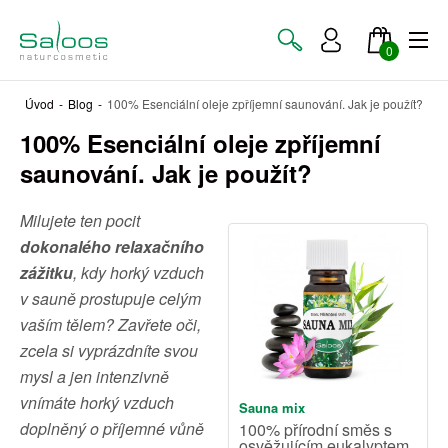
0
Úvod
-
Blog
-
100% Esenciální oleje zpříjemní saunování. Jak je použít?
100% Esenciální oleje zpříjemní
saunování. Jak je použít?
Milujete ten pocit
dokonalého relaxačního
zážitku
, kdy horký vzduch
v sauně prostupuje celým
vaším tělem? Zavřete oči,
zcela si vyprázdníte svou
mysl a jen intenzivně
vnímáte horký vzduch
Sauna mix
doplněný o příjemné vůně
100% přírodní směs s
osvěžujícím eukalyptem