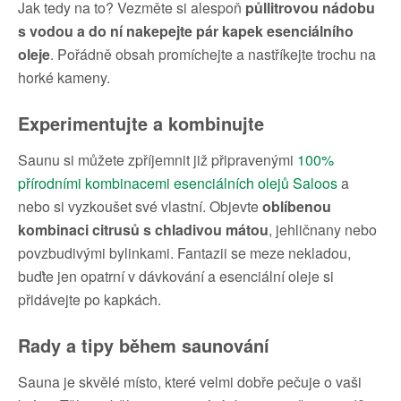
Jak tedy na to? Vezměte si alespoň
půllitrovou nádobu
s vodou a do ní nakepejte pár kapek esenciálního
oleje
. Pořádně obsah promíchejte a nastříkejte trochu na
horké kameny.
Experimentujte a kombinujte
Saunu si můžete zpříjemnit již připravenými
100%
přírodními kombinacemi esenciálních olejů Saloos
a
nebo si vyzkoušet své vlastní. Objevte
oblíbenou
kombinaci citrusů s chladivou mátou
, jehličnany nebo
povzbudivými bylinkami. Fantazii se meze nekladou,
buďte jen opatrní v dávkování a esenciální oleje si
přidávejte po kapkách.
Rady a tipy během saunování
Sauna je skvělé místo, které velmi dobře pečuje o vaši