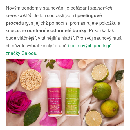
Novým trendem v saunování je pořádání
saunových
ceremoniálů
. Jejich součástí jsou i
peelingové
procedury
, s jejichž pomocí si promasírujete pokožku a
současně
odstraníte odumřelé buňky
. Pokožka tak
bude vláčnější, vitálnější a hladší. Pro svůj saunový rituál
si můžete vybrat ze čtyř druhů
bio tělových peelingů
značky Saloos
.