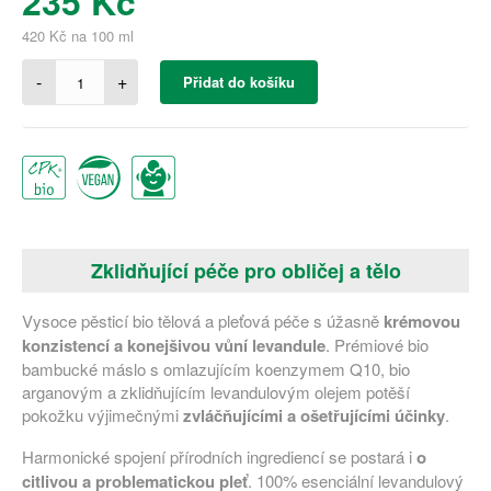
235 Kč
420 Kč na 100 ml
-
+
Přidat do košíku
Zklidňující péče pro obličej a tělo
Vysoce pěsticí bio tělová a pleťová péče s úžasně
krémovou
konzistencí a konejšivou vůní levandule
. Prémiové bio
bambucké máslo s omlazujícím koenzymem Q10, bio
arganovým a zklidňujícím levandulovým olejem potěší
pokožku výjimečnými
zvláčňujícími a ošetřujícími účinky
.
Harmonické spojení přírodních ingrediencí se postará i
o
citlivou a problematickou pleť
. 100% esenciální levandulový