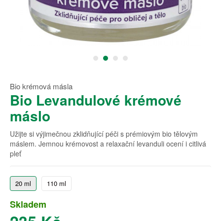
Bio krémová másla
Bio Levandulové krémové
máslo
Užijte si výjimečnou zklidňující péči s prémiovým bio tělovým
máslem. Jemnou krémovost a relaxační levanduli ocení i citlivá
pleť
20 ml
110 ml
Skladem