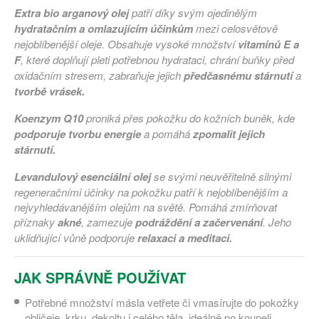
Extra bio arganový olej
patří díky svým ojedinělým
hydratačním a omlazujícím účinkům
mezi celosvětově
nejoblíbenější oleje. Obsahuje vysoké množství
vitamínů E a
F
, které doplňují pleti potřebnou hydrataci, chrání buňky před
oxidačním stresem, zabraňuje jejich
předčasnému stárnutí
a
tvorbě vrásek.
Koenzym Q10
proniká přes pokožku do kožních buněk, kde
podporuje tvorbu energie
a pomáhá
zpomalit jejich
stárnutí.
Levandulový esenciální olej
se svými neuvěřitelně silnými
regeneračními účinky na pokožku patří k nejoblíbenějším a
nejvyhledávanějším olejům na světě. Pomáhá zmírňovat
příznaky
akné
, zamezuje
podráždění a začervenání
. Jeho
uklidňující vůně podporuje
relaxaci a meditaci.
JAK SPRÁVNĚ POUŽÍVAT
Potřebné množství másla vetřete či vmasírujte do pokožky
obličeje, krku, dekoltu i celého těla, ideálně po koupeli.