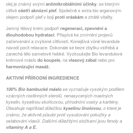
olej je známý svými
antimikrobiálními účinky
, se kterými
citlivě
ošetří aknózní pleť
. Společně s extra bio arganovým
olejem podpoří pleť v boji
proti vráskám
a ztrátě vitality.
Jemný tělový krém podpoří
regeneraci, zpevnění a
dlouhodobou hydrataci
. Přispívá ke zmírnění projevů
začervenání a zvýšené citlivosti. Konejšivá vůně levandule
navodí pocit relaxace. Dokonale se beze zbytku vstřebá a
zanechá tělo sametově hebké. Vyzkoušejte Bio levandulové
krémové máslo
do koupele
, na
vlasový zábal
nebo pro
harmonizující masáž.
AKTIVNÍ PŘÍRODNÍ INGREDIENCE
100% Bio bambucké máslo
se vyznačuje vysokým podílem
vzácných rostlinných sterolů, nenasycených mastných
kyselin, kyselinou skořicovou, přírodními vosky a karitény.
Obsahuje například důležitou
kyselinu linolovou
, o které je
známo, že aktivně působí proti vysušování pokožky a
oslabování vlasůí. Dalšími důležitými složkami jsou fenoly a
vitaminy A a E.