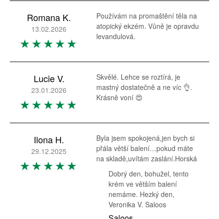
Romana K.
Používám na promaštění těla na
atopický ekzém. Vůně je opravdu
13.02.2026
levandulová.
Lucie V.
Skvělé. Lehce se roztírá, je
mastný dostatečně a ne víc 👌.
23.01.2026
Krásně voní 😍
Ilona H.
Byla jsem spokojená,jen bych si
přála větší balení…pokud máte
29.12.2025
na skladě,uvítám zaslání.Horská
Dobrý den, bohužel, tento
krém ve větším balení
nemáme. Hezký den,
Veronika V. Saloos
Saloos