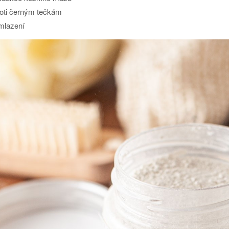
oti černým tečkám
lazení