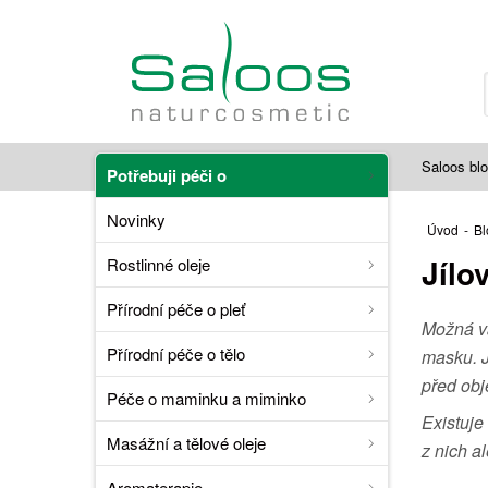
Saloos bl
Potřebuji péči o
Novinky
Úvod
-
Bl
Jílo
Rostlinné oleje
Přírodní péče o pleť
Možná vá
Přírodní péče o tělo
masku. J
před obj
Péče o maminku a miminko
Existuje
Masážní a tělové oleje
z nich a
Aromaterapie