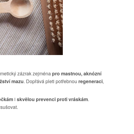
smetický zázrak zejména
pro mastnou, aknózní
žství mazu
. Dopřává pleti potřebnou
regeneraci
,
tečkám
i
skvělou prevenci proti vráskám
.
ysušovat.