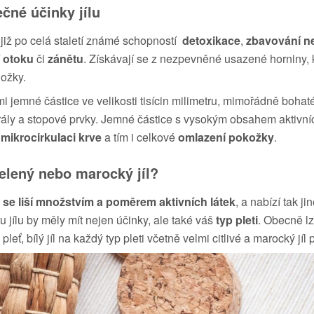
čné účinky jílu
u již po celá staletí známé schopností
detoxikace
,
zbavování ne
otoku
či
zánětu
. Získávají se z nezpevněné usazené horniny, k
složky.
mi jemné částice ve velikosti tisícin milimetru, mimořádně bohat
ály a stopové prvky. Jemné částice s vysokým obsahem aktivníc
í
mikrocirkulaci krve
a tím i celkové
omlazení pokožky
.
zelený nebo marocký jíl?
l
se liší množstvím a poměrem aktivních látek
, a nabízí tak ji
ru jílu by měly mít nejen účinky, ale také váš
typ pleti
. Obecně lz
leť, bílý jíl na každý typ pleti včetně velmi citlivé a marocký jíl 