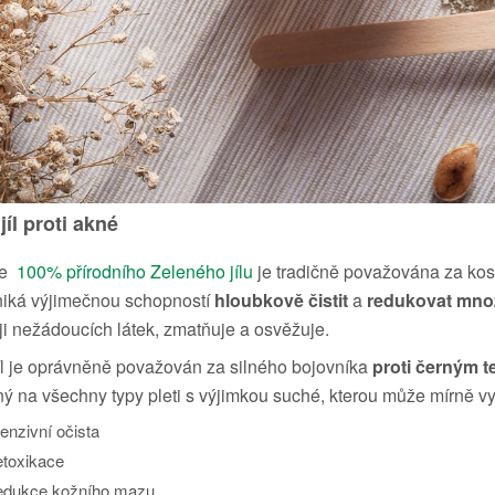
jíl proti akné
ze
100% přírodního Zeleného jílu
je tradičně považována za ko
niká výjimečnou schopností
hloubkově čistit
a
redukovat mno
ji nežádoucích látek, zmatňuje a osvěžuje.
íl je oprávněně považován za silného bojovníka
proti černým 
ý na všechny typy pleti s výjimkou suché, kterou může mírně v
tenzivní očista
toxikace
dukce kožního mazu