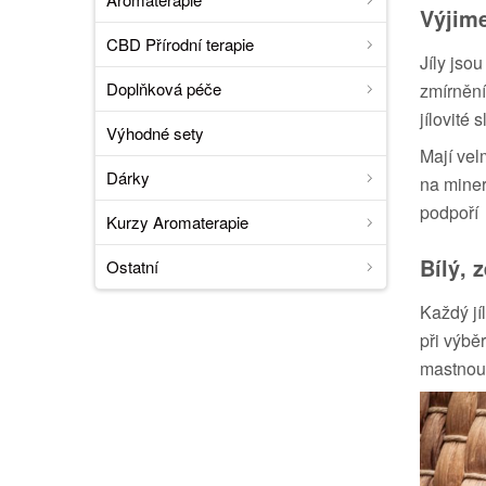
Výjime
CBD Přírodní terapie
Jíly jso
Doplňková péče
zmírnění
jílovité 
Výhodné sety
Mají vel
Dárky
na miner
podpoř
Kurzy Aromaterapie
Bílý, 
Ostatní
Každý jí
při výbě
mastnou p