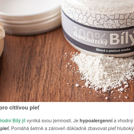
 pro citlivou pleť
odní Bílý jíl
vyniká svou jemností. Je
hypoalergenní
a vhodný
pleť
. Pomáhá šetrně a zároveň důkladně zbavovat pleť hlubokýc