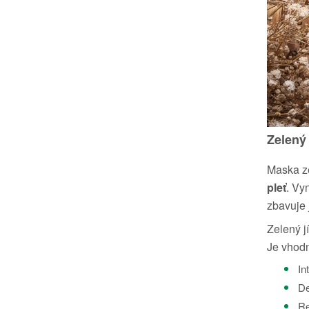
Zelený 
Maska 
pleť
. Vy
zbavuje 
Zelený j
Je vhodn
In
De
Re