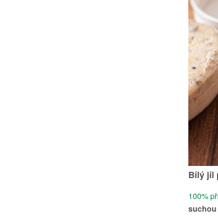
Bílý jíl
100% přír
suchou 