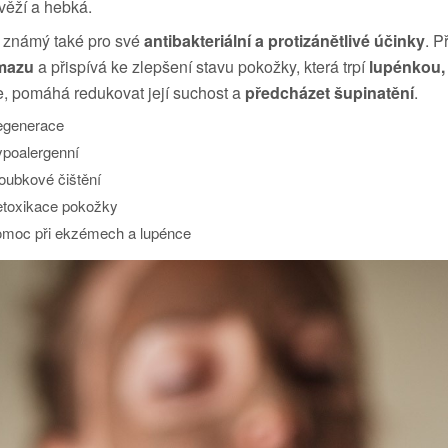
svěží a hebká.
 je známý také pro své
antibakteriální a protizánětlivé účinky
. 
 mazu
a přispívá ke zlepšení stavu pokožky, která trpí
lupénkou,
, pomáhá redukovat její suchost a
předcházet šupinatění
.
generace
poalergenní
oubkové čištění
toxikace pokožky
moc při ekzémech a lupénce