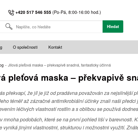
+420 517 546 555
(Po-Pá, 8:00-16:00 hod.)
Hledat
og
O společnosti
Kontakt
og
-
Jílová pleťová maska – překvapivě snadná, fantasticky účinná
vá pleťová maska – překvapivě sn
s překvapí, že jíl je již od pradávna považován za nejsilnější p
eho téměř až zázračné antimikrobiální účinky znali naši předci 
evením léčivých vlastností rostlin a s oblibou se používá dodnes
 v mnoha podobách, které se na první pohled liší v barevnosti. 
le vyniká jinými vlastnostmi, strukturou i možnostmi využití. Zná