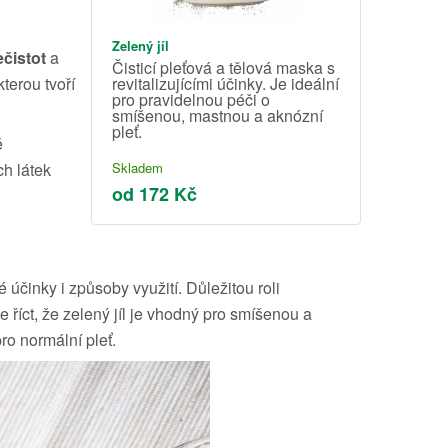
Zelený jíl
čistot
a
Čisticí pleťová a tělová maska s
terou tvoří
revitalizujícími účinky. Je ideální
pro pravidelnou péči o
smíšenou, mastnou a aknózní
pleť.
é
h látek
Skladem
od 172 Kč
né účinky i způsoby využití. Důležitou roli
e říct, že zelený jíl je vhodný pro smíšenou a
pro normální pleť.