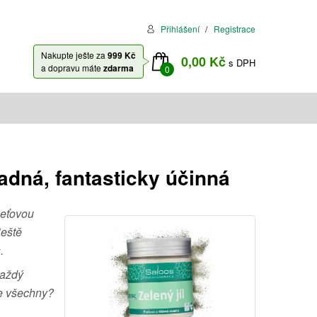
Přihlášení
Registrace
Nakupte ješte za
999 Kč
0,00 Kč
s DPH
a dopravu máte
zdarma
0
adná, fantasticky účinná
leťovou
ještě
.
Každý
te všechny?