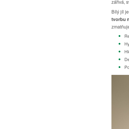
zářivá, 
Bílý jíl
tvorbu
zmatňuje
Re
Hy
Hl
De
Po