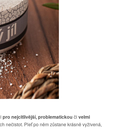
 i
pro nejcitlivější, problematickou
či
velmi
h nečistot. Pleť po něm zůstane krásně vyživená,