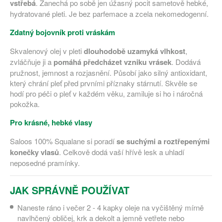
vstřebá
. Zanechá po sobě jen úžasný pocit sametově hebké,
hydratované pleti. Je bez parfemace a zcela nekomedogenní.
Zdatný bojovník proti vráskám
Skvalenový olej v pleti
dlouhodobě uzamyká vlhkost
,
zvláčňuje ji a
pomáhá předcházet vzniku vrásek
. Dodává
pružnost, jemnost a rozjasnění. Působí jako silný antioxidant,
který chrání pleť před prvními příznaky stárnutí. Skvěle se
hodí pro péči o pleť v každém věku, zamiluje si ho i náročná
pokožka.
Pro krásné, hebké vlasy
Saloos 100% Squalane si poradí
se suchými a roztřepenými
konečky vlasů
. Celkově dodá vaší hřívě lesk a uhladí
neposedné pramínky.
JAK SPRÁVNĚ POUŽÍVAT
Naneste ráno i večer 2 - 4 kapky oleje na vyčištěný mírně
navlhčený obličej, krk a dekolt a jemně vetřete nebo