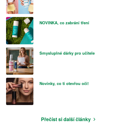
NOVINKA, co zabrání tření
Smysluplné dárky pro učitele
Novinky, co ti otevřou oči!
Přečíst si další články