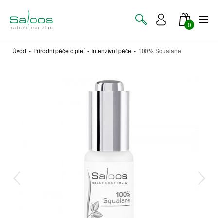
0
Úvod
-
Přírodní péče o pleť
-
Intenzivní péče
-
100% Squalane