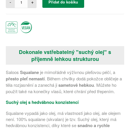
-
+
Přidat do košíku
Dokonale vstřebatelný "suchý olej" s
příjemně lehkou strukturou
Saloos
Squalane
je mimořádně výživnou pleťovou péčí, a
přesto pleť
nemastí
. Během chvilky dodá pokožce obličeje a
těla rozjasnění a zanechá ji
sametově hebkou
. Můžete ho
použít také na konečky vlasů, které chrání před třepením.
Suchý olej s hedvábnou konzistencí
Squalane vypadá jako olej, má vlastnosti jako olej, ale olejem
není. 100% squalane (skvalan) je tzv. Suchý olej, který má
hedvábnou konzistenci, díky které se
snadno a rychle