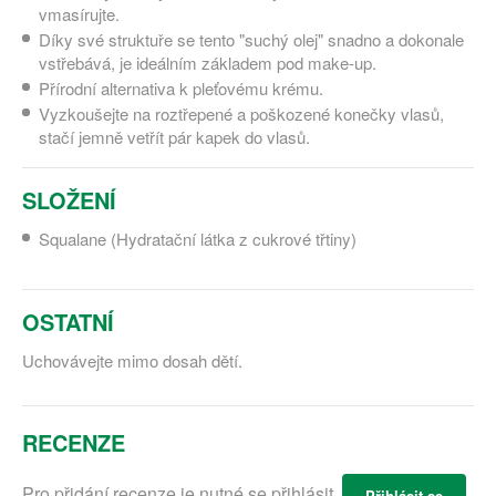
vmasírujte.
Díky své struktuře se tento "suchý olej" snadno a dokonale
vstřebává, je ideálním základem pod make-up.
Přírodní alternativa k pleťovému krému.
Vyzkoušejte na roztřepené a poškozené konečky vlasů,
stačí jemně vetřít pár kapek do vlasů.
SLOŽENÍ
Squalane (Hydratační látka z cukrové třtiny)
OSTATNÍ
Uchovávejte mimo dosah dětí.
RECENZE
Pro přidání recenze je nutné se přihlásit.
Přihlásit se