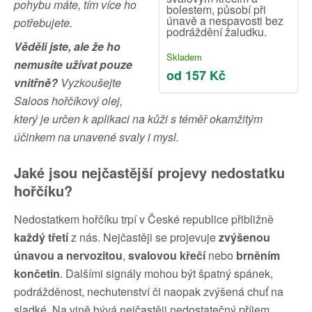
pohybu máte, tím více ho
bolestem, působí při
únavě a nespavosti bez
potřebujete.
podráždění žaludku.
Věděli jste, ale že ho
Skladem
nemusíte užívat pouze
od 157 Kč
vnitřně?
Vyzkoušejte
Saloos hořčíkový olej,
který je určen k aplikaci na kůži s téměř okamžitým
účinkem na unavené svaly i mysl.
Jaké jsou nejčastější projevy nedostatku
hořčíku?
Nedostatkem hořčíku trpí v České republice přibližně
každý třetí
z nás. Nejčastěji se projevuje
zvýšenou
únavou
a nervozitou
,
svalovou křečí
nebo
brněním
končetin
. Dalšími signály mohou být špatný spánek,
podrážděnost, nechutenství či naopak zvýšená chuť na
sladké. Na vině bývá nejčastěji nedostatečný příjem