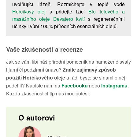
uvolňující lázeň. Rozmíchejte v teplé vodě
Hořčíkový olej
a přidejte lžíci
Bio tělového a
masážního oleje Devatero kvítí
s regeneračními
účinky i vůní 100% přírodních esenciálních olejů.
Vaše zkušenosti a recenze
Jak se vám líbí náš přírodní pomocník na namožené svaly
i jarní či podzimní únavu?
Znáte zajímavý způsob
použití Hořčíkového oleje
a rádi byste se s námi o něj
podělili? Napište nám na
Facebooku
nebo
Instagramu
.
Každá zkušenost či tip nás moc potěší.
O autorovi