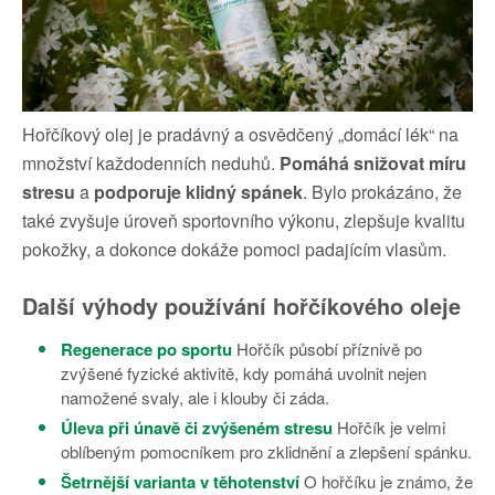
Hořčíkový olej je pradávný a osvědčený „domácí lék“ na
množství každodenních neduhů.
Pomáhá snižovat míru
stresu
a
podporuje klidný spánek
. Bylo prokázáno, že
také zvyšuje úroveň sportovního výkonu, zlepšuje kvalitu
pokožky, a dokonce dokáže pomoci padajícím vlasům.
Další výhody používání hořčíkového oleje
Regenerace po sportu
Hořčík působí příznivě po
zvýšené fyzické aktivitě, kdy pomáhá uvolnit nejen
namožené svaly, ale i klouby či záda.
Úleva při únavě či zvýšeném stresu
Hořčík je velmi
oblíbeným pomocníkem pro zklidnění a zlepšení spánku.
Šetrnější varianta v těhotenství
O hořčíku je známo, že