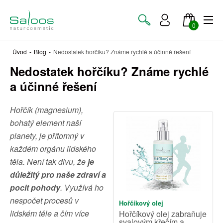
0
Úvod
-
Blog
-
Nedostatek hořčíku? Známe rychlé a účinné řešení
Nedostatek hořčíku? Známe rychlé
a účinné řešení
Hořčík (magnesium),
bohatý element naší
planety, je přítomný v
každém orgánu lidského
těla. Není tak divu, že
je
důležitý pro naše zdraví a
pocit pohody
. Využívá ho
nespočet procesů v
Hořčíkový olej
lidském těle a čím více
Hořčíkový olej zabraňuje
svalovým křečím a