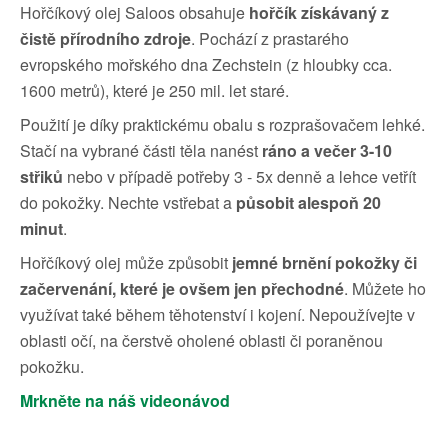
Hořčíkový olej Saloos obsahuje
hořčík získávaný z
čistě přírodního zdroje
. Pochází z prastarého
evropského mořského dna Zechstein (z hloubky cca.
1600 metrů), které je 250 mil. let staré.
Použití je díky praktickému obalu s rozprašovačem lehké.
Stačí na vybrané části těla nanést
ráno a večer 3-10
střiků
nebo v případě potřeby 3 - 5x denně a lehce vetřít
do pokožky. Nechte vstřebat a
působit alespoň 20
minut
.
Hořčíkový olej může způsobit
jemné brnění pokožky či
začervenání, které je ovšem jen přechodné
. Můžete ho
využívat také během těhotenství i kojení. Nepoužívejte v
oblasti očí, na čerstvě oholené oblasti či poraněnou
pokožku.
Mrkněte na náš videonávod