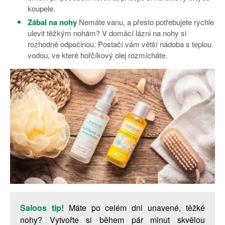
koupele.
Zábal na nohy
Nemáte vanu, a přesto potřebujete rychle
ulevit těžkým nohám? V domácí lázni na nohy si
rozhodně odpočinou. Postačí vám větší nádoba s teplou
vodou, ve které hořčíkový olej rozmícháte.
Saloos tip!
Máte po celém dni unavené, těžké
nohy? Vytvořte si během pár minut skvělou