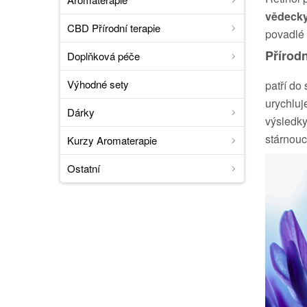
vědecky
CBD Přírodní terapie
povadlé p
Přírodn
Doplňková péče
Výhodné sety
patří do
urychluj
Dárky
výsledky
stárnoucí
Kurzy Aromaterapie
Ostatní