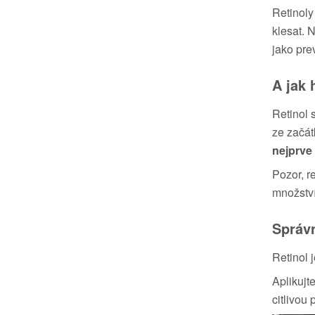
Retinoly
klesat. 
jako pre
A jak 
Retinol 
ze začát
nejprve 
Pozor, r
množství
Správ
Retinol 
Aplikujt
citlivou