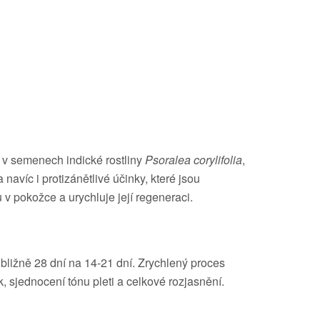
í v semenech indické rostliny
Psoralea corylifolia
,
 navíc i protizánětlivé účinky, které jsou
 v pokožce a urychluje její regeneraci.
ibližně 28 dní na 14-21 dní. Zrychlený proces
 sjednocení tónu pleti a celkové rozjasnění.