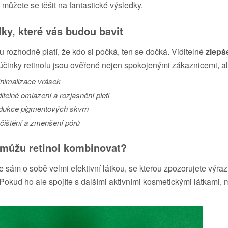
 můžete se těšit na fantastické výsledky.
ky, které vás budou bavit
lu rozhodně platí, že kdo si počká, ten se dočká. Viditelné
zlepš
, účinky retinolu jsou ověřené nejen spokojenými zákaznicemi, 
nimalizace vrásek
ditelné omlazení a rozjasnění pleti
dukce pigmentových skvrn
čištění a zmenšení pórů
 můžu retinol kombinovat?
je sám o sobě velmi efektivní látkou, se kterou zpozorujete výraz
 Pokud ho ale spojíte s dalšími aktivními kosmetickými látkami, m