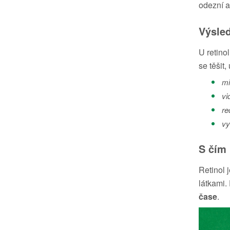
odezní a
Výsled
U retino
se těšit
mi
vi
re
vy
S čím
Retinol 
látkami.
čase
.