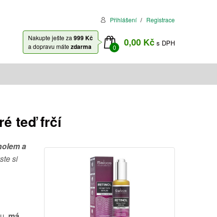
Přihlášení
Registrace
Nakupte ješte za
999 Kč
0,00 Kč
s DPH
a dopravu máte
zdarma
0
é teď frčí
inolem a
ste si
vu,
má