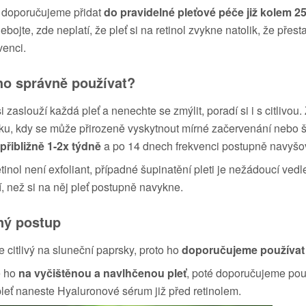
 doporučujeme přidat
do pravidelné pleťové péče již kolem 25
Nebojte, zde neplatí, že pleť si na retinol zvykne natolik, že pře
venci.
ho správně používat?
si zaslouží každá pleť a nenechte se zmýlit, poradí si i s citli
ku, kdy se může přirozeně vyskytnout mírné začervenání nebo 
přibližně 1-2x týdně
a po 14 dnech frekvenci postupně navyšo
etinol není exfoliant, případné šupinatění pleti je nežádoucí ve
, než si na něj pleť postupně navykne.
ný postup
je citlivý na sluneční paprsky, proto ho
doporučujeme používat
e ho
na vyčištěnou a navlhčenou pleť
, poté doporučujeme pou
 pleť naneste Hyaluronové sérum již před retinolem.