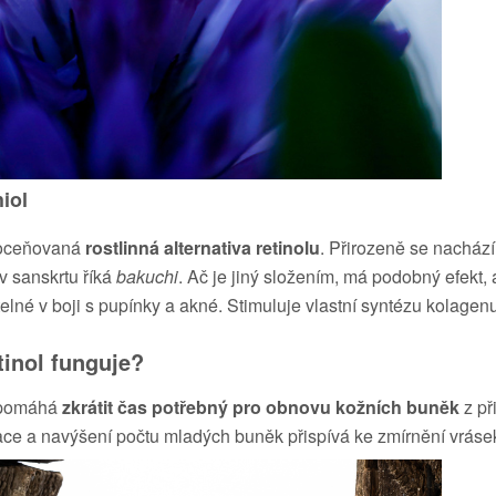
iol
í oceňovaná
rostlinná alternativa retinolu
. Přirozeně se nacház
 v sanskrtu říká
bakuchi
. Ač je jiný složením, má podobný efekt, a
elné v boji s pupínky a akné. Stimuluje vlastní syntézu kolagenu
tinol funguje?
 pomáhá
zkrátit čas potřebný pro obnovu kožních buněk
z př
ce a navýšení počtu mladých buněk přispívá ke zmírnění vrásek,