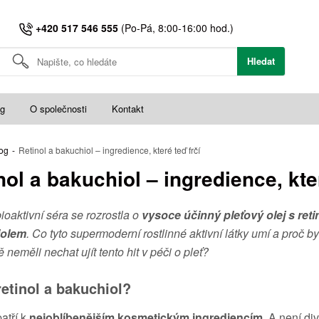
+420 517 546 555
(Po-Pá, 8:00-16:00 hod.)
Hledat
og
O společnosti
Kontakt
og
-
Retinol a bakuchiol – ingredience, které teď frčí
nol a bakuchiol – ingredience, kter
ioaktivní séra se rozrostla o
vysoce účinný pleťový olej s ret
iolem
. Co tyto supermoderní rostlinné aktivní látky umí a proč by
 neměli nechat ujít tento hit v péči o pleť?
retinol a bakuchiol?
patří k
nejoblíbenějším kosmetickým ingrediencím
. A není di