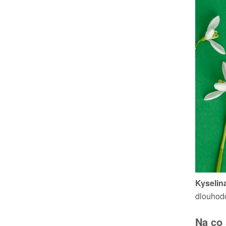
Kyselin
dlouhodo
Na co 