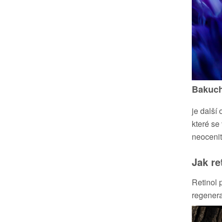
Bakuch
je dalš
které se
neocenit
Jak re
Retinol
regenera