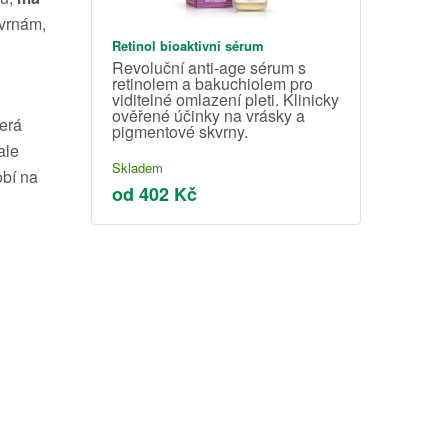
kvrnám,
Retinol bioaktivní sérum
Revoluční anti-age sérum s
retinolem a bakuchiolem pro
viditelné omlazení pleti. Klinicky
ověřené účinky na vrásky a
terá
pigmentové skvrny.
ale
Skladem
obí na
od 402 Kč