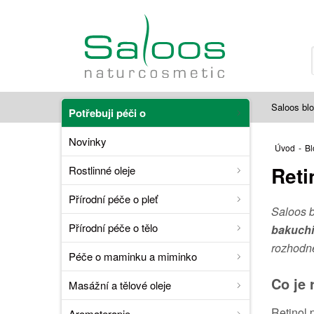
Saloos bl
Potřebuji péči o
Novinky
Úvod
-
Bl
Reti
Rostlinné oleje
Přírodní péče o pleť
Saloos b
Přírodní péče o tělo
bakuch
rozhodně
Péče o maminku a miminko
Co je 
Masážní a tělové oleje
Retinol 
Aromaterapie