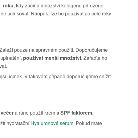
. roku
, kdy začíná množství kolagenu přirozeně
stane účinkovat. Naopak, lze ho používat po celé roky
vou. Záleží pouze na správném použití. Doporučujeme
šupinatění,
používat menší množství
. Zařaďte ho
vat.
dlejší účinek. V takovém případě doporučujeme snížit
 večer
a ráno použít krém
s SPF faktorem
.
žít hydratační
Hyaluronové sérum
. Pokud máte