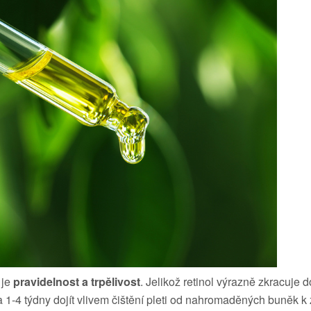
 je
pravidelnost a trpělivost
. Jelikož retinol výrazně zkracuj
 1-4 týdny dojít vlivem čištění pleti od nahromaděných buněk k 