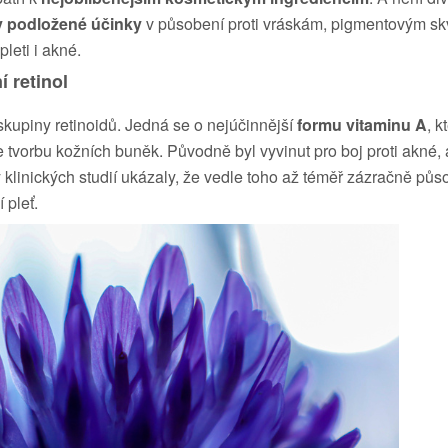
 podložené účinky
v působení proti vráskám, pigmentovým s
leti i akné.
í retinol
 skupiny retinoidů. Jedná se o nejúčinnější
formu vitaminu A
, k
e tvorbu kožních buněk. Původně byl vyvinut pro boj proti akné, 
 klinických studií ukázaly, že vedle toho až téměř zázračně půs
 pleť.