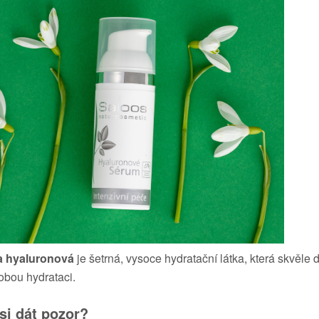
a hyaluronová
je
šetrná, vysoce hydratační látka, která skvěle 
bou hydrataci.
si dát pozor?