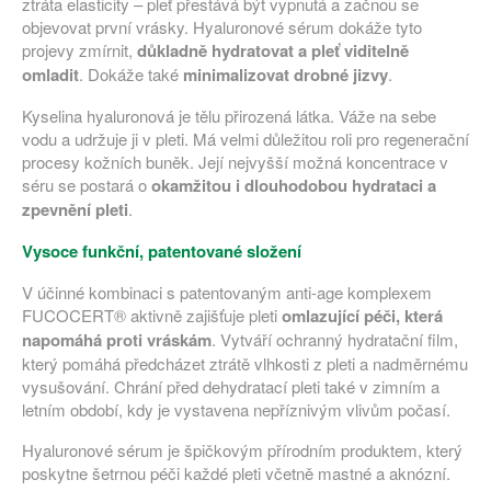
ztráta elasticity – pleť přestává být vypnutá a začnou se
objevovat první vrásky. Hyaluronové sérum dokáže tyto
projevy zmírnit,
důkladně hydratovat a pleť viditelně
omladit
. Dokáže také
minimalizovat drobné jizvy
.
Kyselina hyaluronová je tělu přirozená látka. Váže na sebe
vodu a udržuje ji v pleti. Má velmi důležitou roli pro regenerační
procesy kožních buněk. Její nejvyšší možná koncentrace v
séru se postará o
okamžitou i dlouhodobou hydrataci a
zpevnění pleti
.
Vysoce funkční, patentované složení
V účinné kombinaci s patentovaným anti-age komplexem
FUCOCERT® aktivně zajišťuje pleti
omlazující péči, která
napomáhá proti vráskám
. Vytváří ochranný hydratační film,
který pomáhá předcházet ztrátě vlhkosti z pleti a nadměrnému
vysušování. Chrání před dehydratací pleti také v zimním a
letním období, kdy je vystavena nepříznivým vlivům počasí.
Hyaluronové sérum je špičkovým přírodním produktem, který
poskytne šetrnou péči každé pleti včetně mastné a aknózní.