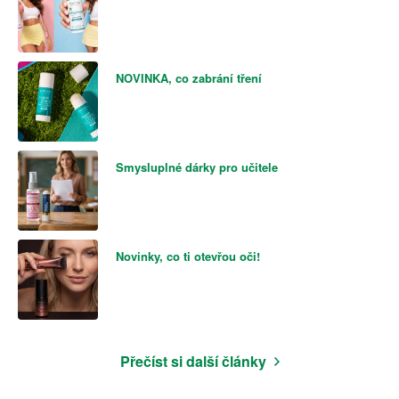
NOVINKA, co zabrání tření
Smysluplné dárky pro učitele
Novinky, co ti otevřou oči!
Přečíst si další články