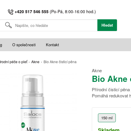
+420 517 546 555
(Po-Pá, 8:00-16:00 hod.)
Hledat
og
O společnosti
Kontakt
írodní péče o pleť
-
Akne
-
Bio Akne čisticí pěna
Akne
Bio Akne 
Přírodní čisticí pěn
Pomáhá redukovat t
150 ml
Skladem