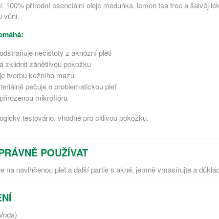
jí. 100% přírodní esenciální oleje meduňka, lemon tea tree a šalvěj lé
 vůni.
pomáhá:
odstraňuje nečistoty z aknózní pleti
 zklidnit zánětlivou pokožku
je tvorbu kožního mazu
teriálně pečuje o problematickou pleť
přirozenou mikroflóru
gicky testováno, vhodné pro citlivou pokožku.
PRÁVNĚ POUŽÍVAT
e na navlhčenou pleť a další partie s akné, jemně vmasírujte a důkla
NÍ
Voda)