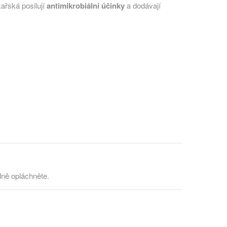
kařská posilují
antimikrobiální účinky
a dodávají
dně opláchněte.