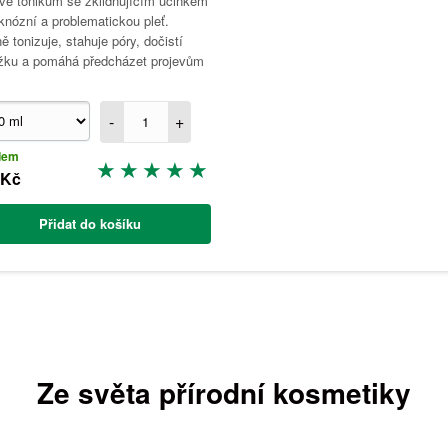
vé tonikum se zklidňujícím účinkem
knózní a problematickou pleť.
ě tonizuje, stahuje póry, dočistí
žku a pomáhá předcházet projevům
.
-
+
dem
 Kč
Přidat do košíku
Ze světa přírodní kosmetiky