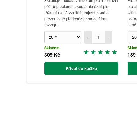
Zklidňující bioaktivní sérum pro intenzivní
Pleťo
péči o problematickou a aknózní pleť.
pro a
Působí na již vzniklé projevy akné a
Účinn
preventivně předchází jeho dalšímu
poko
rozvoji.
akné
-
+
Skladem
Skla
309 Kč
189
Přidat do košíku