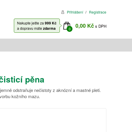
Přihlášení
Registrace
Nakupte ješte za
999 Kč
0,00 Kč
s DPH
a dopravu máte
zdarma
0
čisticí pěna
a jemně odstraňuje nečistoty z aknózní a mastné pleti.
vorbu kožního mazu.