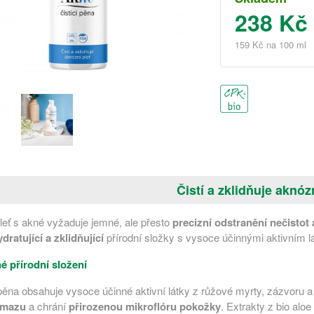
238 Kč
159 Kč na 100 ml
Čistí a zklidňuje aknózn
leť s akné vyžaduje jemné, ale přesto
precizní odstranění nečisto
dratující a zklidňující
přírodní složky s vysoce účinnými aktivním lá
 přírodní složení
pěna obsahuje vysoce účinné aktivní látky z růžové myrty, zázvoru a
 mazu
a chrání
přirozenou mikroflóru pokožky
. Extrakty z bio alo