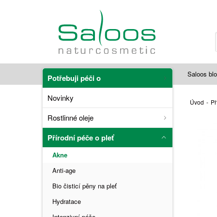
Saloos bl
Potřebuji péči o
Novinky
Úvod
-
Př
Rostlinné oleje
Přírodní péče o pleť
Akne
Anti-age
Bio čisticí pěny na pleť
Hydratace
Intenzivní péče