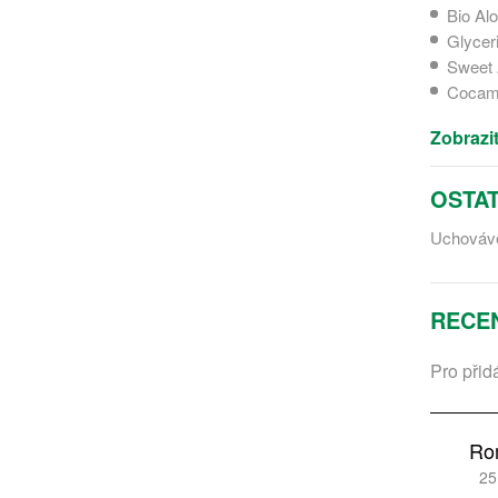
Bio Al
Glyceri
Sweet 
Cocami
Zobrazit
OSTAT
Uchováve
RECE
Pro přid
Ro
25