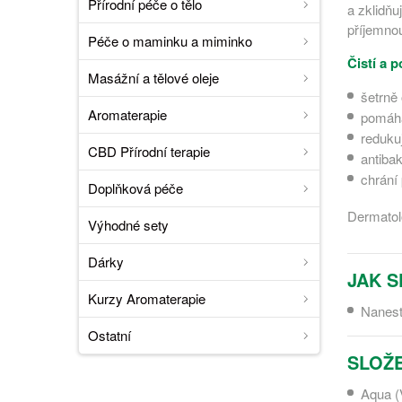
Přírodní péče o tělo
a zklidňu
příjemnou
Péče o maminku a miminko
Čistí a 
Masážní a tělové oleje
šetrně 
Aromaterapie
pomáhá
reduku
CBD Přírodní terapie
antibak
chrání 
Doplňková péče
Dermatolo
Výhodné sety
Dárky
JAK S
Kurzy Aromaterapie
Nanest
Ostatní
SLOŽE
Aqua (