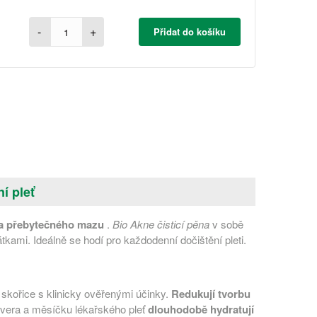
-
+
Přidat do košíku
í pleť
t a přebytečného mazu
.
Bio Akne čisticí pěna
v sobě
tkami. Ideálně se hodí pro každodenní dočištění pleti.
 skořice s klinicky ověřenými účinky.
Redukují tvorbu
e vera a měsíčku lékařského pleť
dlouhodobě hydratují