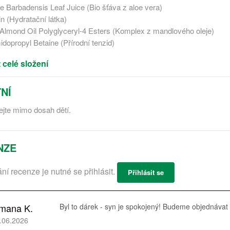
oe Barbadensis Leaf Juice (Bio šťáva z aloe vera)
n (Hydratační látka)
Almond Oil Polyglyceryl-4 Esters (Komplex z mandlového oleje)
dopropyl Betaine (Přírodní tenzid)
 celé složení
NÍ
jte mimo dosah dětí.
NZE
ání recenze je nutné se přihlásit.
Přihlásit se
mana K.
Byl to dárek - syn je spokojený! Budeme objednávat
.06.2026