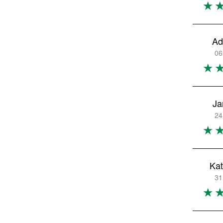
Ad
06
Ja
24
Kat
31