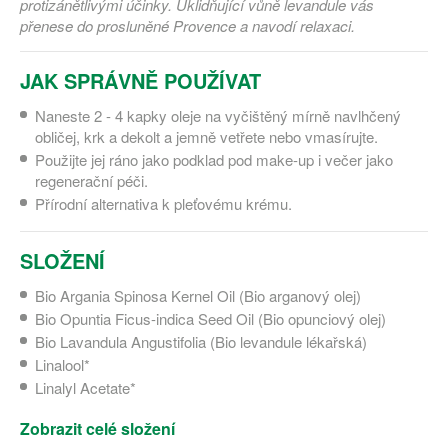
protizánětlivými účinky. Uklidňující vůně levandule vás
přenese do prosluněné Provence a navodí relaxaci.
JAK SPRÁVNĚ POUŽÍVAT
Naneste 2 - 4 kapky oleje na vyčištěný mírně navlhčený
obličej, krk a dekolt a jemně vetřete nebo vmasírujte.
Použijte jej ráno jako podklad pod make-up i večer jako
regenerační péči.
Přírodní alternativa k pleťovému krému.
SLOŽENÍ
Bio Argania Spinosa Kernel Oil (Bio arganový olej)
Bio Opuntia Ficus-indica Seed Oil (Bio opunciový olej)
Bio Lavandula Angustifolia (Bio levandule lékařská)
Linalool*
Linalyl Acetate*
Zobrazit celé složení