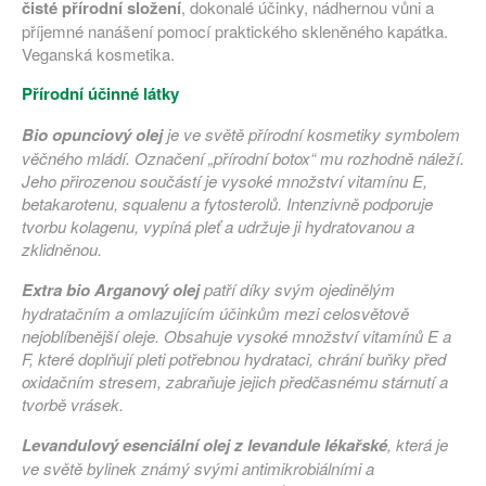
čisté přírodní složení
, dokonalé účinky, nádhernou vůni a
příjemné nanášení pomocí praktického skleněného kapátka.
Veganská kosmetika.
Přírodní účinné látky
Bio opunciový olej
je ve světě přírodní kosmetiky symbolem
věčného mládí. Označení „přírodní botox“ mu rozhodně náleží.
Jeho přirozenou součástí je vysoké množství vitamínu E,
betakarotenu, squalenu a fytosterolů. Intenzivně podporuje
tvorbu kolagenu, vypíná pleť a udržuje ji hydratovanou a
zklidněnou.
Extra bio Arganový olej
patří díky svým ojedinělým
hydratačním a omlazujícím účinkům mezi celosvětově
nejoblíbenější oleje. Obsahuje vysoké množství vitamínů E a
F, které doplňují pleti potřebnou hydrataci, chrání buňky před
oxidačním stresem, zabraňuje jejich předčasnému stárnutí a
tvorbě vrásek.
Levandulový esenciální olej
z levandule lékařské
, která je
ve světě bylinek známý svými antimikrobiálními a