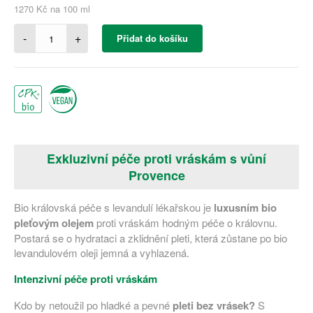
1270 Kč na 100 ml
-
+
Přidat do košíku
Exkluzivní péče proti vráskám s vůní
Provence
Bio královská péče s levandulí lékařskou je
luxusním bio
pleťovým olejem
proti vráskám hodným péče o královnu.
Postará se o hydrataci a zklidnění pleti, která zůstane po bio
levandulovém oleji
jemná a vyhlazená.
Intenzivní péče proti vráskám
Kdo by netoužil po hladké a pevné
pleti bez vrásek?
S