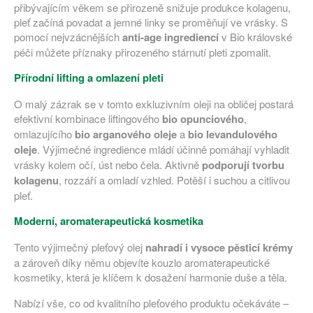
přibývajícím věkem se přirozeně snižuje produkce kolagenu,
pleť začíná povadat a jemné linky se proměňují ve vrásky. S
pomocí nejvzácnějších
anti-age ingrediencí
v Bio královské
péči můžete příznaky přirozeného stárnutí pleti zpomalit.
Přírodní lifting a omlazení pleti
O malý zázrak se v tomto exkluzivním oleji na obličej postará
efektivní kombinace liftingového
bio opunciového
,
omlazujícího
bio arganového oleje
a
bio levandulového
oleje
. Výjimečné ingredience mládí účinně pomáhají vyhladit
vrásky kolem očí, úst nebo čela. Aktivně
podporují
tvorbu
kolagenu
, rozzáří a omladí vzhled. Potěší i suchou a citlivou
pleť.
Moderní, aromaterapeutická kosmetika
Tento výjimečný pleťový olej
nahradí i vysoce pěsticí krémy
a zároveň díky němu objevíte kouzlo aromaterapeutické
kosmetiky, která je klíčem k dosažení harmonie duše a těla.
Nabízí vše, co od kvalitního pleťového produktu očekáváte –