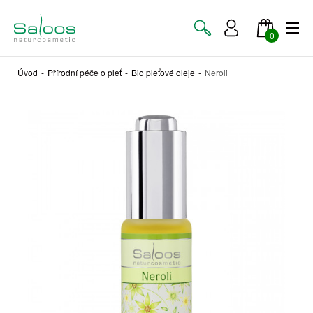
0
Úvod
-
Přírodní péče o pleť
-
Bio pleťové oleje
-
Neroli