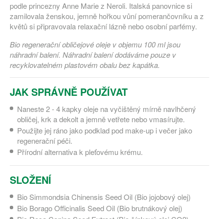
podle princezny Anne Marie z Neroli. Italská panovnice si
zamilovala ženskou, jemně hořkou vůní pomerančovníku a z
květů si připravovala relaxační lázně nebo osobní parfémy.
Bio regenerační obličejové oleje v objemu 100 ml jsou
náhradní balení. Náhradní balení dodáváme pouze v
recyklovatelném plastovém obalu bez kapátka.
JAK SPRÁVNĚ POUŽÍVAT
Naneste 2 - 4 kapky oleje na vyčištěný mírně navlhčený
obličej, krk a dekolt a jemně vetřete nebo vmasírujte.
Použijte jej ráno jako podklad pod make-up i večer jako
regenerační péči.
Přírodní alternativa k pleťovému krému.
SLOŽENÍ
Bio Simmondsia Chinensis Seed Oil (Bio jojobový olej)
Bio Borago Officinalis Seed Oil (Bio brutnákový olej)