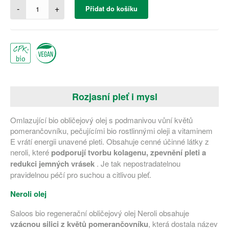
-
+
Přidat do košíku
Rozjasní pleť i mysl
Omlazující bio obličejový olej s podmanivou vůní květů
pomerančovníku, pečujícími bio rostlinnými oleji a vitaminem
E vrátí energii unavené pleti. Obsahuje cenné účinné látky z
neroli, které
podporují tvorbu kolagenu, zpevnění pleti a
redukci jemných vrásek
. Je tak nepostradatelnou
pravidelnou péčí pro suchou a citlivou pleť.
Neroli olej
Saloos bio regenerační obličejový olej Neroli obsahuje
vzácnou silici z květů pomerančovníku
, která dostala název