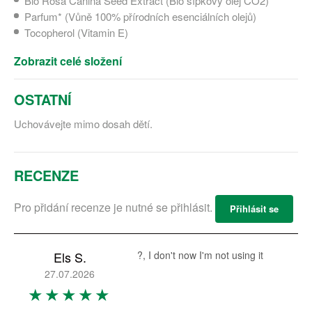
Bio Rosa Canina Seed Extract (Bio šípkový olej CO2)
Parfum* (Vůně 100% přírodních esenciálních olejů)
Tocopherol (Vitamin E)
Zobrazit celé složení
OSTATNÍ
Uchovávejte mimo dosah dětí.
RECENZE
Pro přidání recenze je nutné se přihlásit.
Přihlásit se
Els S.
?, I don't now I'm not using it
27.07.2026