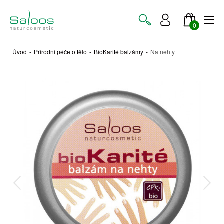
0
Úvod
-
Přírodní péče o tělo
-
BioKarité balzámy
-
Na nehty