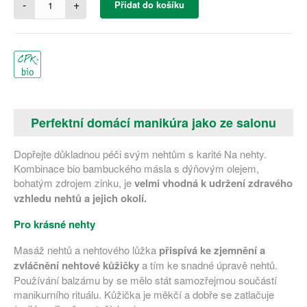
-
+
Přidat do košíku
Perfektní domácí manikúra jako ze salonu
Dopřejte důkladnou péči svým nehtům s karité Na nehty.
Kombinace bio bambuckého másla s dýňovým olejem,
bohatým zdrojem zinku, je
velmi vhodná k udržení zdravého
vzhledu nehtů a jejich okolí.
Pro krásné nehty
Masáž nehtů a nehtového lůžka
přispívá ke zjemnění a
zvláčnění nehtové kůžičky
a tím ke snadné úpravě nehtů.
Používání balzámu by se mělo stát samozřejmou součástí
manikurního rituálu. Kůžička je měkčí a dobře se zatlačuje