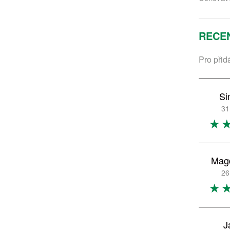
RECE
Pro přid
Si
31
Mag
26
J