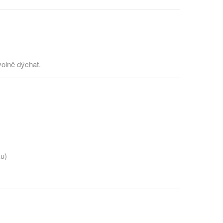
 volně dýchat.
ku)