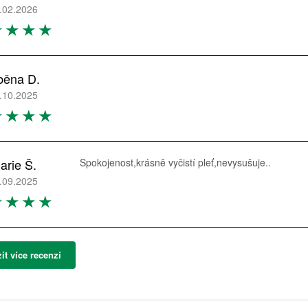
.02.2026
běna D.
.10.2025
arie Š.
Spokojenost,krásně vyčistí pleť,nevysušuje..
.09.2025
it více recenzí