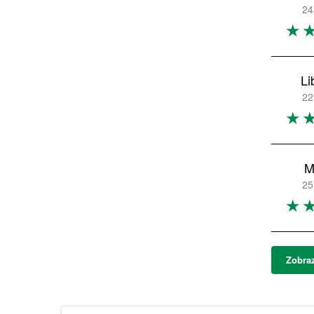
24
Li
22
M
25
Zobraz