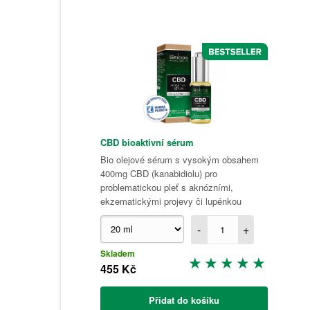
CBD bioaktivní sérum
Bio olejové sérum s vysokým obsahem
400mg CBD (kanabidiolu) pro
problematickou pleť s aknózními,
ekzematickými projevy či lupénkou
-
+
Skladem
455 Kč
Přidat do košíku