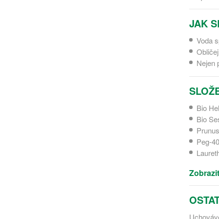
JAK S
Voda sp
Obličej
Nejen p
SLOŽE
Bio He
Bio Se
Prunus
Peg-40
Lauret
Zobrazit
OSTAT
Uchováve