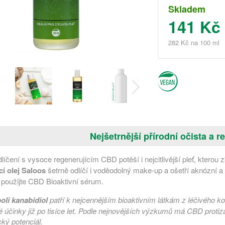
Skladem
141 Kč
282 Kč na 100 ml
Nejšetrnější přírodní očista a r
íčení s vysoce regenerujícím CBD potěší i nejcitlivější pleť, kterou 
cí olej Saloos
šetrně odlíčí i voděodolný make-up a ošetří aknózní a
 použijte CBD Bioaktivní sérum.
li kanabidiol
patří k nejcennějším bioaktivním látkám z léčivého ko
 účinky již po tisíce let. Podle nejnovějších výzkumů má CBD protizá
cký potenciál.