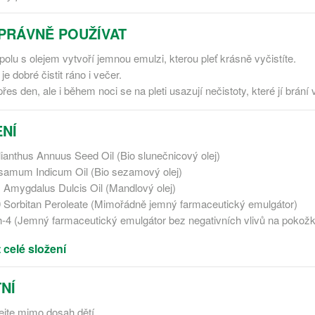
PRÁVNĚ POUŽÍVAT
olu s olejem vytvoří jemnou emulzi, kterou pleť krásně vyčistíte.
 je dobré čistit ráno i večer.
řes den, ale i během noci se na pleti usazují nečistoty, které jí brání
NÍ
lianthus Annuus Seed Oil (Bio slunečnicový olej)
samum Indicum Oil (Bio sezamový olej)
 Amygdalus Dulcis Oil (Mandlový olej)
 Sorbitan Peroleate (Mimořádně jemný farmaceutický emulgátor)
h-4 (Jemný farmaceutický emulgátor bez negativních vlivů na pokož
 celé složení
NÍ
jte mimo dosah dětí.