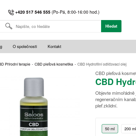
+420 517 546 555
(Po-Pá, 8:00-16:00 hod.)
Hledat
og
O společnosti
Kontakt
D Přírodní terapie
-
CBD pleťová kosmetika
-
CBD Hydrofilní odličovací olej
CBD pleťová kosmet
CBD Hydrof
Objevte mimořádně j
regeneračním kanabi
pleť zklidní.
50 ml
200 m