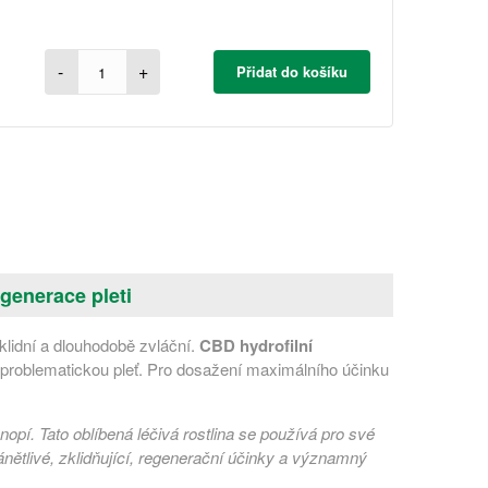
-
+
Přidat do košíku
egenerace pleti
zklidní a dlouhodobě zvláční.
CBD hydrofilní
 problematickou pleť. Pro dosažení maximálního účinku
nopí. Tato oblíbená léčivá rostlina se používá pro své
nětlivé, zklidňující, regenerační účinky a významný