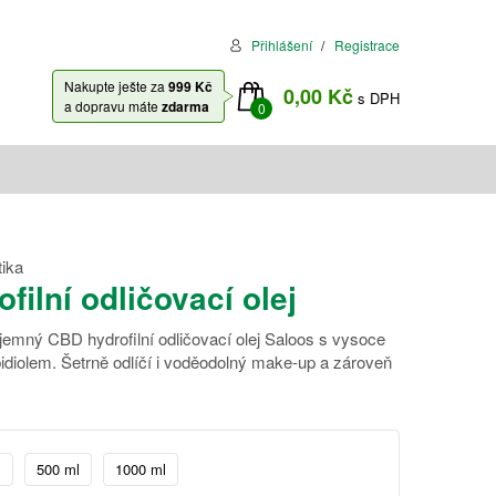
Přihlášení
Registrace
Nakupte ješte za
999 Kč
0,00 Kč
s DPH
a dopravu máte
zdarma
0
ika
ilní odličovací olej
emný CBD hydrofilní odličovací olej Saloos s vysoce
diolem. Šetrně odlíčí i voděodolný make-up a zároveň
l
500 ml
1000 ml