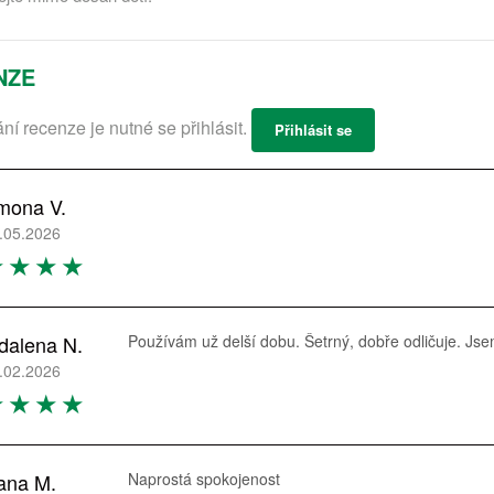
NZE
ání recenze je nutné se přihlásit.
Přihlásit se
mona V.
.05.2026
dalena N.
Používám už delší dobu. Šetrný, dobře odličuje. Js
.02.2026
ana M.
Naprostá spokojenost