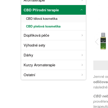
CBD Přírodní terapie
CBD tělová kosmetika
CBD pleťová kosmetika
Doplňková péče
Výhodné sety
Dárky
Kurzy Aromaterapie
Ostatní
Jemné odl
odličova
následně
CBD nebo
prověřené
terapeuti