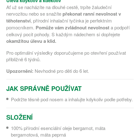
Úleva kdykoliv a kdekoliv
Ať už se nacházíte na dlouhé cestě, trpíte žaludeční
nervozitou nebo se snažíte
překonat ranní nevolnost v
těhotenství
, přírodní inhalační tyčinka je perfektním
pomocníkem.
Pomůže vám zvládnout nevolnost
a podpoří
celkový pocit pohody. S každým nádechem si dopřejete
okamžitou úlevu a klid.
Pro optimální výsledky doporučujeme po otevření používat
přibližně 6 týdnů.
Upozornění:
Nevhodné pro děti do 6 let.
JAK SPRÁVNĚ POUŽÍVAT
Podržte těsně pod nosem a inhalujte kdykoliv podle potřeby.
SLOŽENÍ
100% přírodní esenciální oleje bergamot, máta
bergamotová, máta peprná