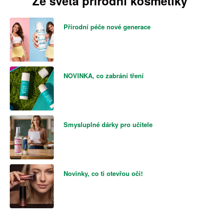
Ze světa přírodní kosmetiky
Přírodní péče nové generace
NOVINKA, co zabrání tření
Smysluplné dárky pro učitele
Novinky, co ti otevřou oči!