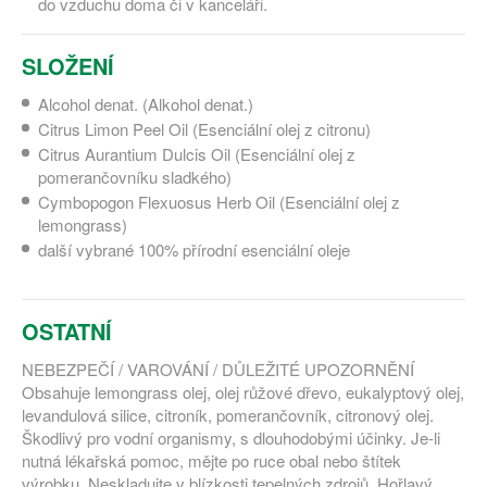
do vzduchu doma či v kanceláři.
SLOŽENÍ
Alcohol denat. (Alkohol denat.)
Citrus Limon Peel Oil (Esenciální olej z citronu)
Citrus Aurantium Dulcis Oil (Esenciální olej z
pomerančovníku sladkého)
Cymbopogon Flexuosus Herb Oil (Esenciální olej z
lemongrass)
další vybrané 100% přírodní esenciální oleje
OSTATNÍ
NEBEZPEČÍ / VAROVÁNÍ / DŮLEŽITÉ UPOZORNĚNÍ
Obsahuje lemongrass olej, olej růžové dřevo, eukalyptový olej,
levandulová silice, citroník, pomerančovník, citronový olej.
Škodlivý pro vodní organismy, s dlouhodobými účinky. Je-li
nutná lékařská pomoc, mějte po ruce obal nebo štítek
výrobku. Neskladujte v blízkosti tepelných zdrojů. Hořlavý.