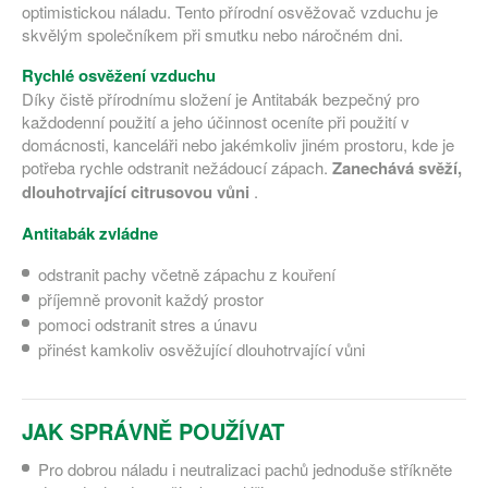
optimistickou náladu. Tento přírodní osvěžovač vzduchu je
skvělým společníkem při smutku nebo náročném dni.
Rychlé osvěžení vzduchu
Díky čistě přírodnímu složení je Antitabák bezpečný pro
každodenní použití a jeho účinnost oceníte při použití v
domácnosti, kanceláři nebo jakémkoliv jiném prostoru, kde je
potřeba rychle odstranit nežádoucí zápach.
Zanechává svěží,
dlouhotrvající citrusovou vůni
.
Antitabák zvládne
odstranit pachy včetně zápachu z kouření
příjemně provonit každý prostor
pomoci odstranit stres a únavu
přinést kamkoliv osvěžující dlouhotrvající vůni
JAK SPRÁVNĚ POUŽÍVAT
Pro dobrou náladu i neutralizaci pachů jednoduše stříkněte