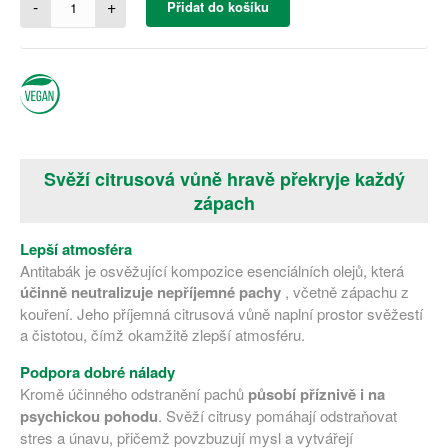
-
+
Přidat do košíku
Svěží citrusová vůně hravě překryje každý
zápach
Lepší atmosféra
Antitabák je osvěžující kompozice esenciálních olejů, která
účinně neutralizuje nepříjemné pachy
, včetně zápachu z
kouření. Jeho příjemná citrusová vůně naplní prostor svěžestí
a čistotou, čímž okamžitě zlepší atmosféru.
Podpora dobré nálady
Kromě účinného odstranění pachů
působí příznivě i na
psychickou pohodu
. Svěží citrusy pomáhají odstraňovat
stres a únavu, přičemž povzbuzují mysl a vytvářejí