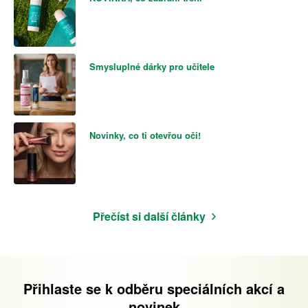
Smysluplné dárky pro učitele
Novinky, co ti otevřou oči!
Přečíst si další články
Přihlaste se k odběru speciálních akcí a
novinek