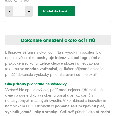
5300 Kč na 100 ml
-
+
Přidat do košíku
Dokonalé omlazení okolo očí i rtů
Liftingové sérum na okolí očí i rtů s vysokým podílem bio
opunciového oleje
poskytuje intenzivní anti-age péči
v
praktickém roll-onu. Lehké olejové složení s hedvábnou
texturou se
snadno vstřebává
, aplikátor příjemně chladí a
přináší dokonalé výsledky při omlazování očního okolí.
Síla přírody pro viditelné výsledky
Vzácný bio opunciový olej patří mezi nejcennější rostlinné
oleje na světě díky vysokému obsahu antioxidantů a
nenasycených mastných kyselin. V kombinaci s inovativním
komplexem LIFT Oleoactif
®
pomáhá sérum zpevnit pleť,
vyhladit jemné linky a vrásky
. Celkově působí jako
přírodní