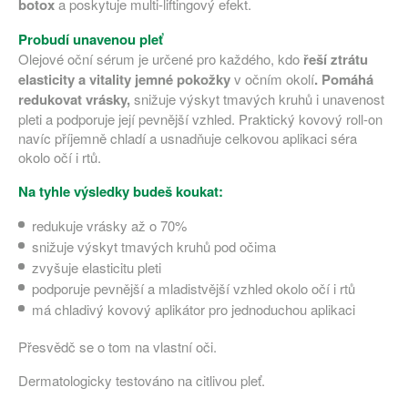
botox
a poskytuje multi-liftingový efekt.
Probudí unavenou pleť
Olejové oční sérum je určené pro každého, kdo
řeší
ztrátu
elasticity a vitality jemné pokožky
v očním okolí
.
Pomáhá
redukovat vrásky,
snižuje výskyt tmavých kruhů i unavenost
pleti a podporuje její pevnější vzhled. Praktický kovový roll-on
navíc příjemně chladí a usnadňuje celkovou aplikaci séra
okolo očí i rtů.
Na tyhle výsledky budeš koukat:
redukuje vrásky až o 70%
snižuje výskyt tmavých kruhů pod očima
zvyšuje elasticitu pleti
podporuje pevnější a mladistvější vzhled okolo očí i rtů
má chladivý kovový aplikátor pro jednoduchou aplikaci
Přesvědč se o tom na vlastní oči.
Dermatologicky testováno na citlivou pleť.