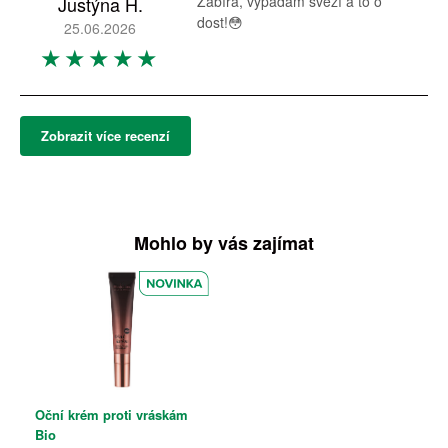
Justýna H.
Zabírá, vypadám svěží a to o
dost!😳
25.06.2026
Zobrazit více recenzí
Mohlo by vás zajímat
Oční krém proti vráskám
Bio