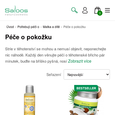
0
Úvod
-
Potřebuji péči o
-
Matka a dítě
-
Péče o pokožku
Péče o pokožku
Strie v těhotenství se mohou a nemusí objevit, neponechejte
nic náhodě. Každý den věnujte péči o těhotenské břicho pár
Zobrazit více
minutek, buďte na bříško pyšná, nosí
Seřazení