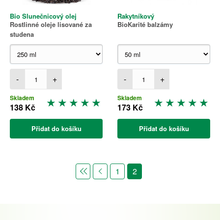
Bio Slunečnicový olej
Rakytníkový
Rostlinné oleje lisované za
BioKarité balzámy
studena
-
+
-
+
Skladem
Skladem
138 Kč
173 Kč
Přidat do košíku
Přidat do košíku
1
2