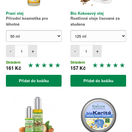
Prsní olej
Bio Kokosový olej
Přírodní kosmetika pro
Rostlinné oleje lisované za
těhotné
studena
-
+
-
+
Skladem
Skladem
161 Kč
157 Kč
Přidat do košíku
Přidat do košíku