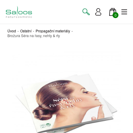
0
Úvod
-
Ostatní
-
Propagační materiály
-
Brožura Séra na řasy, nehty & rty