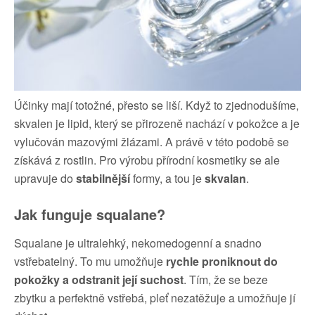
Účinky mají totožné, přesto se liší. Když to zjednodušíme,
skvalen je lipid, který se přirozeně nachází v pokožce a je
vylučován mazovými žlázami. A právě v této podobě se
získává z rostlin. Pro výrobu přírodní kosmetiky se ale
upravuje do
stabilnější
formy, a tou je
skvalan
.
Jak funguje squalane?
Squalane je ultralehký, nekomedogenní a snadno
vstřebatelný. To mu umožňuje
rychle proniknout do
pokožky a odstranit její suchost
. Tím, že se beze
zbytku a perfektně vstřebá, pleť nezatěžuje a umožňuje jí