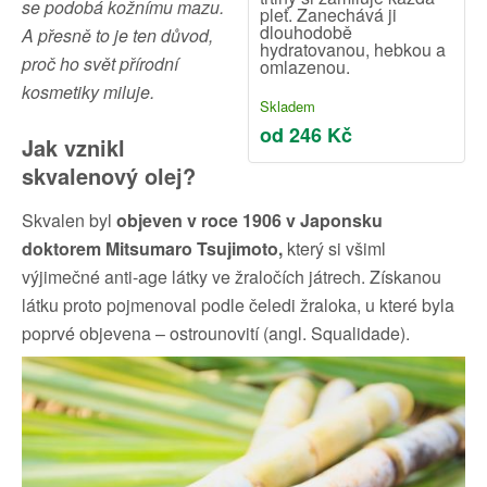
se podobá kožnímu mazu.
pleť. Zanechává ji
dlouhodobě
A přesně to je ten důvod,
hydratovanou, hebkou a
proč ho svět přírodní
omlazenou.
kosmetiky miluje.
Skladem
od 246 Kč
Jak vznikl
skvalenový olej?
Skvalen byl
objeven v roce 1906 v Japonsku
doktorem Mitsumaro Tsujimoto,
který si všiml
výjimečné anti-age látky ve žraločích játrech. Získanou
látku proto pojmenoval podle čeledi žraloka, u které byla
poprvé objevena – ostrounovití (angl. Squalidade).