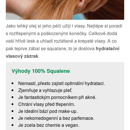
Jako lehký olej si jeho péči užijí i vlasy. Nejlépe si poradí
s roztřepenými a poškozenými konečky. Celkově dodá
vaší hřívě lesk a uhladí rozlétané a krepaté vlasy. A co
pak teprve zábal se squalane, to je doslova
hydratační
vlasový zázrak
.
Výhody 100% Squalene
Nemastí, přesto zajistí optimální hydrataci.
Zjemňuje a vyhlazuje pleť.
Je fantastickým pomocníkem při akné.
Chrání vlasy před třepením.
Je ideální bází pod make-up.
Je nekomedogenní a bez parfemace.
Je zcela bez chemie a vegan.