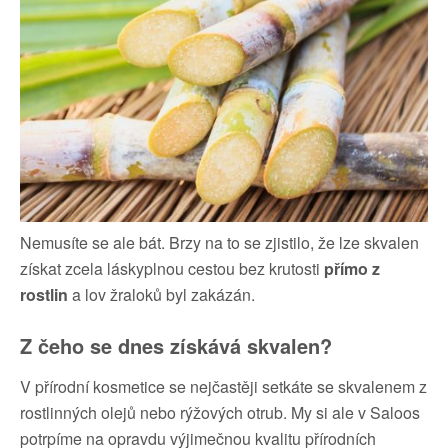
Nemusíte se ale bát. Brzy na to se zjistilo, že lze skvalen
získat zcela láskyplnou cestou bez krutosti
přímo z
rostlin
a lov žraloků byl zakázán.
Z čeho se dnes získává skvalen?
V přírodní kosmetice se nejčastěji setkáte se skvalenem z
rostlinných olejů nebo rýžových otrub. My si ale v Saloos
potrpíme na opravdu výjimečnou kvalitu přírodních