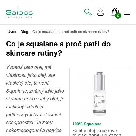
0
Úvod
-
Blog
-
Co je squalane a proč patří do skincare rutiny?
Co je squalane a proč patří do
skincare rutiny?
Vypadá jako olej, má
vlastnosti jako olej, ale
klasický olej to není.
Squalane, známý také jako
skvalan nebo suchý olej, je
rostlinný extrakt s
jedinečnými hydratačními
schopnostmi. Je zcela
100% Squalane
nekomedogenní a nejvíce
Suchý olej z cukrové
třtiny si zamiluje každá