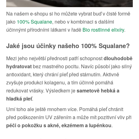
Na našem e-shopu si ho můžete vybrat buď v čisté formě
jako
100% Squalane
, nebo v kombinaci s dalšími
účinnými přírodními látkami v řadě
Bio rostlinné elixíry
.
Jaké jsou účinky našeho 100% Squalane?
Mezi jeho největší přednosti patří schopnost
dlouhodobě
hydratovat
bez mastného pocitu. Navíc působí jako silný
antioxidant, který chrání pleť před stárnutím. Aktivně
zvyšuje produkci kolagenu, a tím účinně pomáhá
redukovat vrásky. Výsledkem je
sametově hebká a
hladká pleť
.
Umí toho ale ještě mnohem více. Pomáhá pleť chránit
před poškozením UV zářením a může mít pozitivní vliv při
péči o pokožku s akné, ekzémem a lupénkou
.