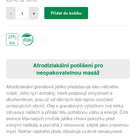
426 Kč na 100 ml
-
+
Přidat do košíku
Afrodiziakální potěšení pro
neopakovatelnou masáž
Afrodiziakální granátové jablko představuje ideu věčného
mládí. Jeho ryzí extrakty, které podporují smyslnost a
dlouhověkost, jsou už od dávných dob tajnou součástí
omlazujících elixírů. Olej s granátovým výtažkem má lehký
citrusový nádech a přináší tělu potřebnou vláhu a energii. Čirá
esence šťavnatých zrníček jablka chrání pokožku před
volnými radikály a pomáhá ji obnovovat, stejně jako znavenou
mysl. Nektar rajského plodu obsahuje vzácné nenasycené