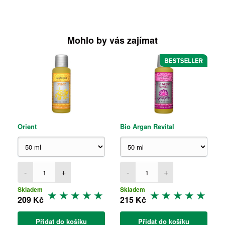
Mohlo by vás zajímat
Orient
Bio Argan Revital
-
+
-
+
Skladem
Skladem
209 Kč
215 Kč
Přidat do košíku
Přidat do košíku