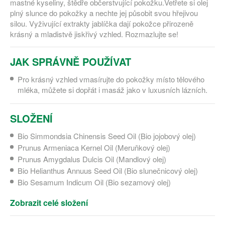
mastné kyseliny, štědře občerstvující pokožku.Vetřete si olej
plný slunce do pokožky a nechte jej působit svou hřejivou
silou. Vyživující extrakty jablíčka dají pokožce přirozeně
krásný a mladistvě jiskřivý vzhled. Rozmazlujte se!
JAK SPRÁVNĚ POUŽÍVAT
Pro krásný vzhled vmasírujte do pokožky místo tělového
mléka, můžete si dopřát i masáž jako v luxusních lázních.
SLOŽENÍ
Bio Simmondsia Chinensis Seed Oil (Bio jojobový olej)
Prunus Armeniaca Kernel Oil (Meruňkový olej)
Prunus Amygdalus Dulcis Oil (Mandlový olej)
Bio Helianthus Annuus Seed Oil (Bio slunečnicový olej)
Bio Sesamum Indicum Oil (Bio sezamový olej)
Zobrazit celé složení