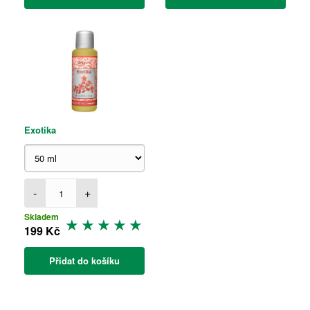
Exotika
-
+
Skladem
199 Kč
Přidat do košíku