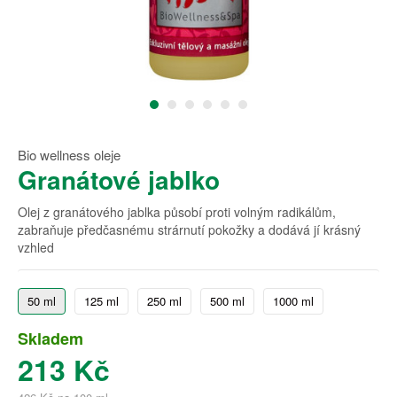
Bio wellness oleje
Granátové jablko
Olej z granátového jablka působí proti volným radikálům,
zabraňuje předčasnému strárnutí pokožky a dodává jí krásný
vzhled
50 ml
125 ml
250 ml
500 ml
1000 ml
Skladem
213 Kč