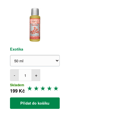
Exotika
-
+
Skladem
199 Kč
Přidat do košíku