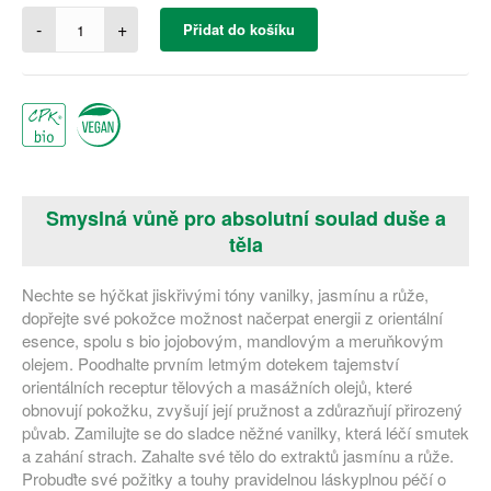
-
+
Přidat do košíku
Smyslná vůně pro absolutní soulad duše a
těla
Nechte se hýčkat jiskřivými tóny vanilky, jasmínu a růže,
dopřejte své pokožce možnost načerpat energii z orientální
esence, spolu s bio jojobovým, mandlovým a meruňkovým
olejem. Poodhalte prvním letmým dotekem tajemství
orientálních receptur tělových a masážních olejů, které
obnovují pokožku, zvyšují její pružnost a zdůrazňují přirozený
půvab. Zamilujte se do sladce něžné vanilky, která léčí smutek
a zahání strach. Zahalte své tělo do extraktů jasmínu a růže.
Probuďte své požitky a touhy pravidelnou láskyplnou péčí o