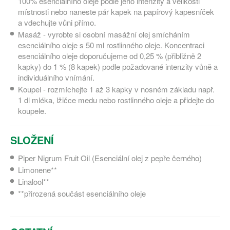
100% esenciálního oleje podle jeho intenzity a velikosti
místnosti nebo naneste pár kapek na papírový kapesníček
a vdechujte vůni přímo.
Masáž - vyrobte si osobní masážní olej smícháním
esenciálního oleje s 50 ml rostlinného oleje. Koncentraci
esenciálního oleje doporučujeme od 0,25 % (přibližně 2
kapky) do 1 % (8 kapek) podle požadované intenzity vůně a
individuálního vnímání.
Koupel - rozmíchejte 1 až 3 kapky v nosném základu např.
1 dl mléka, lžičce medu nebo rostlinného oleje a přidejte do
koupele.
SLOŽENÍ
Piper Nigrum Fruit Oil (Esenciální olej z pepře černého)
Limonene**
Linalool**
**přirozená součást esenciálního oleje