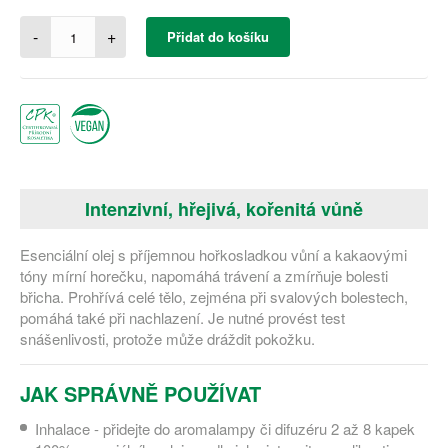
-
+
Přidat do košíku
Intenzivní, hřejivá, kořenitá vůně
Esenciální olej s příjemnou hořkosladkou vůní a kakaovými
tóny mírní horečku, napomáhá trávení a zmírňuje bolesti
břicha. Prohřívá celé tělo, zejména při svalových bolestech,
pomáhá také při nachlazení. Je nutné provést test
snášenlivosti, protože může dráždit pokožku.
JAK SPRÁVNĚ POUŽÍVAT
Inhalace - přidejte do aromalampy či difuzéru 2 až 8 kapek