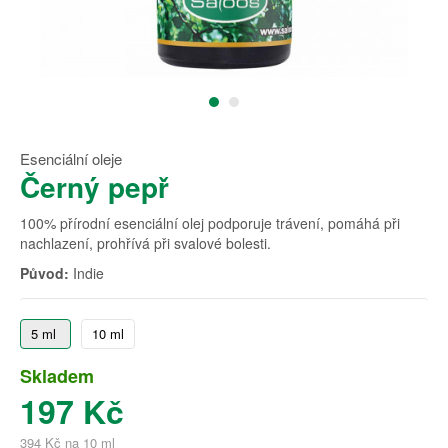
Esenciální oleje
Černý pepř
100% přírodní esenciální olej podporuje trávení, pomáhá při
nachlazení, prohřívá při svalové bolesti.
Původ:
Indie
5 ml
10 ml
Skladem
197 Kč
394 Kč na 10 ml