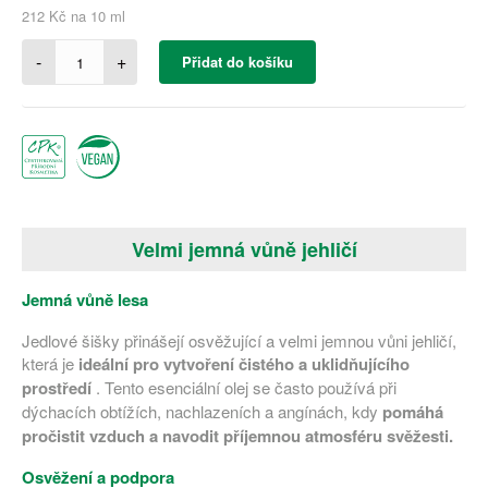
212 Kč na 10 ml
-
+
Přidat do košíku
Velmi jemná vůně jehličí
Jemná vůně lesa
Jedlové šišky přinášejí osvěžující a velmi jemnou vůni jehličí,
která je
ideální pro vytvoření čistého a uklidňujícího
prostředí
. Tento esenciální olej se často používá při
dýchacích obtížích, nachlazeních a angínách, kdy
pomáhá
pročistit vzduch a navodit příjemnou atmosféru svěžesti.
Osvěžení a podpora