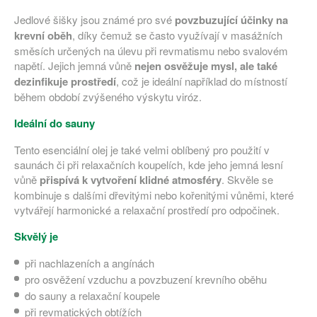
Jedlové šišky jsou známé pro své
povzbuzující účinky na
krevní oběh
, díky čemuž se často využívají v masážních
směsích určených na úlevu při revmatismu nebo svalovém
napětí. Jejich jemná vůně
nejen osvěžuje mysl, ale také
dezinfikuje prostředí
, což je ideální například do místností
během období zvýšeného výskytu viróz.
Ideální do sauny
Tento esenciální olej je také velmi oblíbený pro použití v
saunách či při relaxačních koupelích, kde jeho jemná lesní
vůně
přispívá k vytvoření klidné atmosféry
. Skvěle se
kombinuje s dalšími dřevitými nebo kořenitými vůněmi, které
vytvářejí harmonické a relaxační prostředí pro odpočinek.
Skvělý je
při nachlazeních a angínách
pro osvěžení vzduchu a povzbuzení krevního oběhu
do sauny a relaxační koupele
při revmatických obtížích