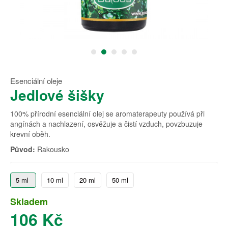
Esenciální oleje
Jedlové šišky
100% přírodní esenciální olej se aromaterapeuty používá při
angínách a nachlazení, osvěžuje a čistí vzduch, povzbuzuje
krevní oběh.
Původ:
Rakousko
5 ml
10 ml
20 ml
50 ml
Skladem
106 Kč