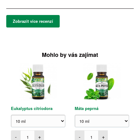
Zobrazit více recenzí
Mohlo by vás zajímat
Eukalyptus citriodora
Máta peprná
-
+
-
+