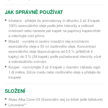
JAK SPRÁVNĚ POUŽÍVAT
Inhalace - přidejte do aromalampy či difuzéru 2 až 8 kapek
100% esenciálního oleje podle jeho intenzity a velikosti
místnosti nebo naneste pár kapek na papírový kapesníček
a vdechujte vůni přímo.
Masáž - vyrobte si osobní masážní olej smícháním
esenciálního oleje s 50 ml rostlinného oleje. Koncentraci
esenciálního oleje doporučujeme od 0,5 % (přibližně 4
kapky) do 3 % (24 kapek) podle požadované intenzity vůně
a individuálního vnímání.
Koupel - rozmíchejte 3 až 6 kapek v nosném základu např.
1 dl mléka, lžičce medu nebo rostlinného oleje a přidejte do
koupele.
SLOŽENÍ
Abies Alba Cone Oil (Esenciální olej ze šišek jedle bělokoré)
Limonene**