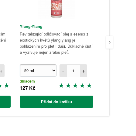
Ylang-Ylang
Růžové dřevo
ícím
Revitalizující odličovací olej s esencí z
Perfektní přírodní o
tění
exotických květů ylang ylang je
suchou a citlivou 
pohlazením pro pleť i duši. Důkladně čistí
dřevo s harmonicko
a vyživuje nejen zralou pleť.
působí i na duši.
+
-
+
Skladem
Skladem
127 Kč
131 Kč
Přidat do košíku
Přidat