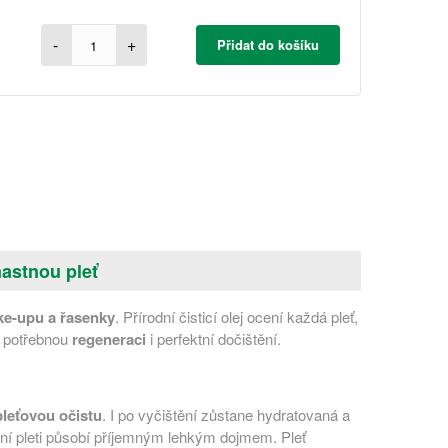
-
+
Přidat do košíku
mastnou pleť
ke-upu a řasenky
. Přírodní čisticí olej ocení každá pleť,
e potřebnou
regeneraci
i
perfektní dočištění.
pleťovou očistu
. I po vyčištění zůstane hydratovaná a
štění pleti působí příjemným lehkým dojmem. Pleť