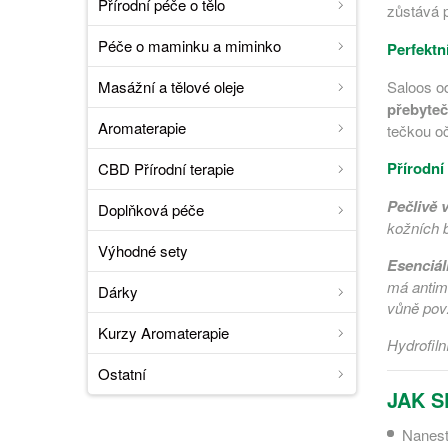
Přírodní péče o tělo
zůstává p
Péče o maminku a miminko
Perfektní
Masážní a tělové oleje
Saloos od
přebyte
Aromaterapie
tečkou oč
Přírodní
CBD Přírodní terapie
Pečlivě 
Doplňková péče
kožních 
Výhodné sety
Esenciál
má antimi
Dárky
vůně pov
Kurzy Aromaterapie
Hydrofiln
Ostatní
JAK S
Nanest