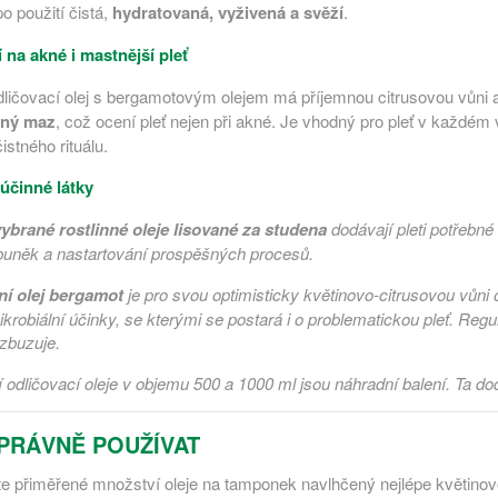
o použití čistá,
hydratovaná, vyživená a svěží
.
 na akné i mastnější pleť
ličovací olej s bergamotovým olejem má příjemnou citrusovou vůni a
čný maz
, což ocení pleť nejen při akné. Je vhodný pro pleť v každé
istného rituálu.
 účinné látky
vybrané rostlinné oleje lisované za studena
dodávají pleti potřebné 
buněk a nastartování prospěšných procesů.
ní olej bergamot
je pro svou optimisticky květinovo-citrusovou vůni
krobiální účinky, se kterými se postará i o problematickou pleť. Regul
zbuzuje.
í odličovací oleje v objemu 500 a 1000 ml jsou náhradní balení. Ta
PRÁVNĚ POUŽÍVAT
e přiměřené množství oleje na tamponek navlhčený nejlépe květinov