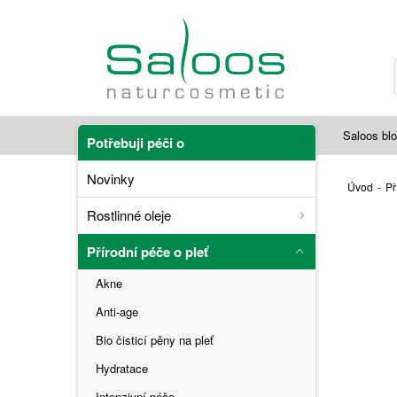
Saloos bl
Potřebuji péči o
Novinky
Úvod
-
Př
Rostlinné oleje
Přírodní péče o pleť
Akne
Anti-age
Bio čisticí pěny na pleť
Hydratace
Intenzivní péče