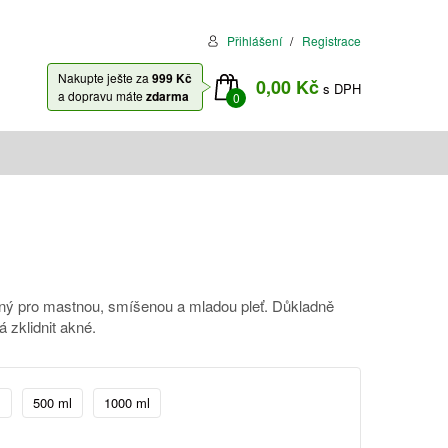
Přihlášení
Registrace
Nakupte ješte za
999 Kč
0,00 Kč
s DPH
a dopravu máte
zdarma
0
dný pro mastnou, smíšenou a mladou pleť. Důkladně
á zklidnit akné.
l
500 ml
1000 ml