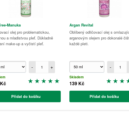
Tree-Manuka
Argan Revital
ovací olej pro problematickou,
Oblíbený odličovací olej s omlazuj
ou a mladistvou pleť. Důkladně
arganovým olejem pro dokonalé čiš
aní make-up a vyčistí pleť.
každé pleti.
-
+
-
dem
Skladem
 Kč
139 Kč
Přidat do košíku
Přidat do košíku