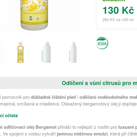
130 Kč
260 Kč na 100 ml
Odlíčení s vůní citrusů pro 
cí pomocník pro
důkladné čištění pleti
i
odlíčení voděodolného ma
mastná, smíšená a mladistvá. Obsažený bergamotový olej jí dopřej
cí očista
í odličovací olej
Bergamot
přináší to nejlepší z rostlin pro
luxusní 
. Ve spojení s vodou vytváří
jemnou mléčnou emulzi
, která při či