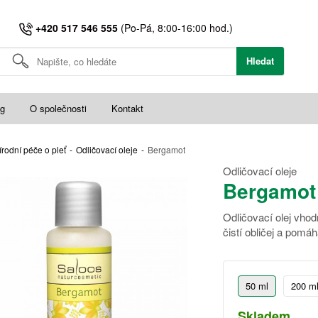
+420 517 546 555
(Po-Pá, 8:00-16:00 hod.)
Hledat
og
O společnosti
Kontakt
írodní péče o pleť
-
Odličovací oleje
-
Bergamot
Odličovací oleje
Bergamot
Odličovací olej vho
čistí obličej a pomáh
50 ml
200 m
Skladem