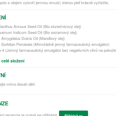
olu s olejem vytvoří jemnou emulzi, kterou pleť krásně vyčistíte.
NÍ
lianthus Annuus Seed Oil (Bio slunečnicový olej)
samum Indicum Seed Oil (Bio sezamový olej)
 Amygdalus Dulcis Oil (Mandlový olej)
 Sorbitan Peroleate (Mimořádně jemný farmaceutický emulgátor)
h-4 (Jemný farmaceutický emulgátor bez negativních vlivů na pokož
 celé složení
NÍ
jte mimo dosah dětí.
NZE
ání recenze je nutné se přihlásit.
Přihlásit se