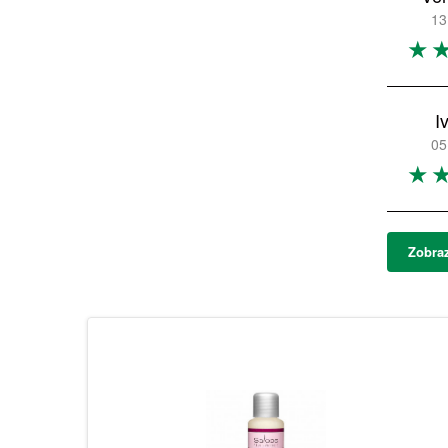
13
I
05
Zobraz