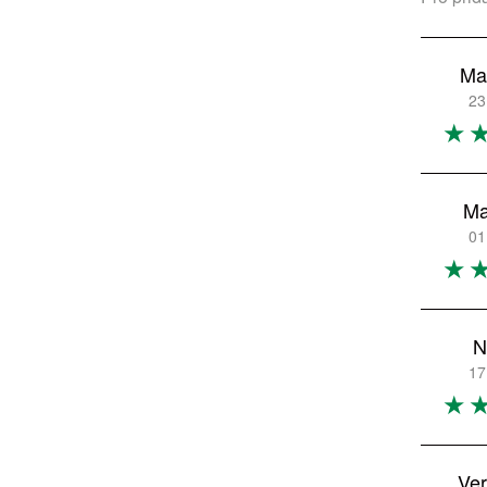
Ma
23
Ma
01
N
17
Ver