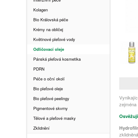
Kolagen
Bio Královská péče
Krémy na obličej
Květinové pleťové vody
Odličovací oleje
Pánská pleťová kosmetika
PDRN
Péče o oční okolí
Bio pleťové oleje
Vynikají
Bio pleťové peelingy
zejména 
Pigmentové skvrny
Osvěžují
Tělové a pleťové masky
Hydrofiln
Zklidnění
zklidněná