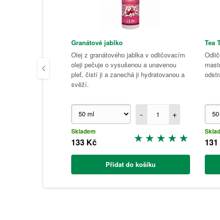
Granátové jablko
Tea 
Olej z granátového jablka v odličovacím
Odlič
oleji pečuje o vysušenou a unavenou
mastn
pleť, čistí ji a zanechá ji hydratovanou a
odstr
svěží.
-
+
Skladem
Skla
133 Kč
131
Přidat do košíku