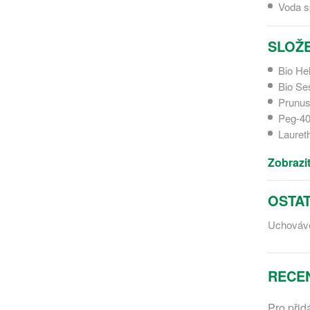
Voda sp
SLOŽE
Bio He
Bio Se
Prunus
Peg-40
Lauret
Zobrazit
OSTAT
Uchováve
RECE
Pro přid