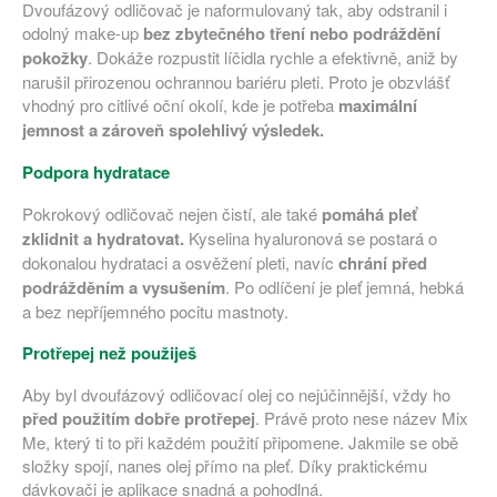
Dvoufázový odličovač je naformulovaný tak, aby odstranil i
odolný make-up
bez zbytečného tření nebo podráždění
pokožky
. Dokáže rozpustit líčidla rychle a efektivně, aniž by
narušil přirozenou ochrannou bariéru pleti. Proto je obzvlášť
vhodný pro citlivé oční okolí, kde je potřeba
maximální
jemnost a zároveň spolehlivý výsledek.
Podpora hydratace
Pokrokový odličovač nejen čistí, ale také
pomáhá pleť
zklidnit a hydratovat.
Kyselina hyaluronová se postará o
dokonalou hydrataci a osvěžení pleti, navíc
chrání před
podrážděním a vysušením
. Po odlíčení je pleť jemná, hebká
a bez nepříjemného pocitu mastnoty.
Protřepej než použiješ
Aby byl dvoufázový odličovací olej co nejúčinnější, vždy ho
před použitím dobře protřepej
. Právě proto nese název Mix
Me, který ti to při každém použití připomene. Jakmile se obě
složky spojí, nanes olej přímo na pleť. Díky praktickému
dávkovači je aplikace snadná a pohodlná.