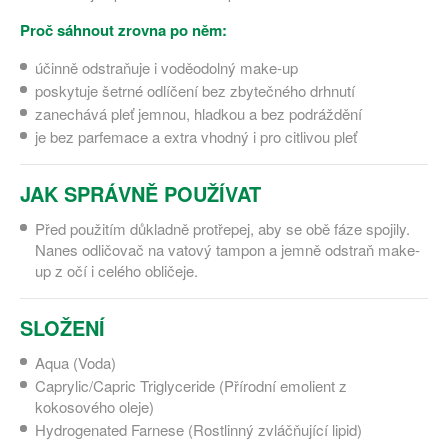
Proč sáhnout zrovna po něm:
účinně odstraňuje i voděodolný make-up
poskytuje šetrné odlíčení bez zbytečného drhnutí
zanechává pleť jemnou, hladkou a bez podráždění
je bez parfemace a extra vhodný i pro citlivou pleť
JAK SPRÁVNĚ POUŽÍVAT
Před použitím důkladně protřepej, aby se obě fáze spojily.
Nanes odličovač na vatový tampon a jemně odstraň make-
up z očí i celého obličeje.
SLOŽENÍ
Aqua (Voda)
Caprylic/Capric Triglyceride (Přírodní emolient z
kokosového oleje)
Hydrogenated Farnese (Rostlinný zvláčňující lipid)