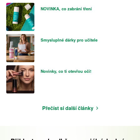
NOVINKA, co zabrání tření
Smysluplné dárky pro učitele
Novinky, co ti otevřou oči!
Přečíst si další články