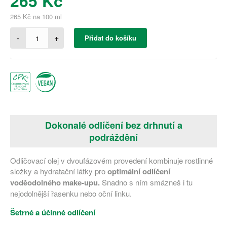
265 Kč
265 Kč na 100 ml
-
+
Přidat do košíku
Dokonalé odlíčení bez drhnutí a
podráždění
Odličovací olej v dvoufázovém provedení kombinuje rostlinné
složky a hydratační látky pro
optimální odlíčení
voděodolného make-upu.
Snadno s ním smázneš i tu
nejodolnější řasenku nebo oční linku.
Šetrné a účinné odlíčení