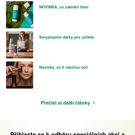
NOVINKA, co zabrání tření
Smysluplné dárky pro učitele
Novinky, co ti otevřou oči!
Přečíst si další články
Přihlaste se k odběru speciálních akcí a