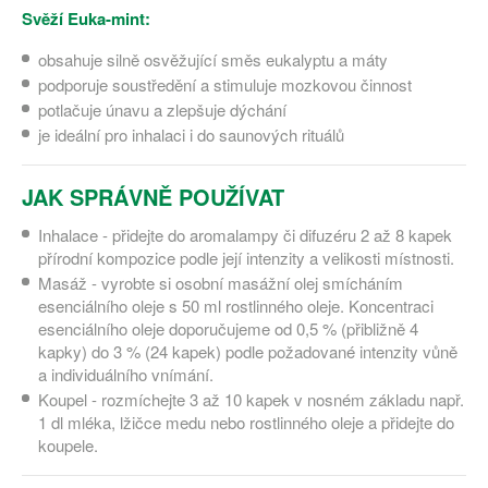
Svěží Euka-mint:
obsahuje silně osvěžující směs eukalyptu a máty
podporuje soustředění a stimuluje mozkovou činnost
potlačuje únavu a zlepšuje dýchání
je ideální pro inhalaci i do saunových rituálů
JAK SPRÁVNĚ POUŽÍVAT
Inhalace - přidejte do aromalampy či difuzéru 2 až 8 kapek
přírodní kompozice podle její intenzity a velikosti místnosti.
Masáž - vyrobte si osobní masážní olej smícháním
esenciálního oleje s 50 ml rostlinného oleje. Koncentraci
esenciálního oleje doporučujeme od 0,5 % (přibližně 4
kapky) do 3 % (24 kapek) podle požadované intenzity vůně
a individuálního vnímání.
Koupel - rozmíchejte 3 až 10 kapek v nosném základu např.
1 dl mléka, lžičce medu nebo rostlinného oleje a přidejte do
koupele.