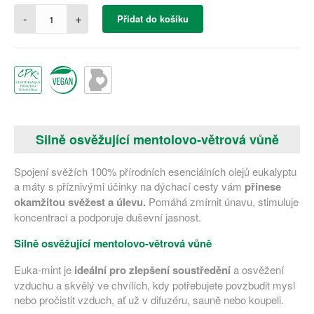
-
+
Přidat do košíku
Silně osvěžující mentolovo-větrová vůně
Spojení svěžích 100% přírodních esenciálních olejů eukalyptu
a máty s příznivými účinky na dýchací cesty vám
přinese
okamžitou svěžest a úlevu.
Pomáhá zmírnit únavu, stimuluje
koncentraci a podporuje duševní jasnost.
Silně osvěžující mentolovo-větrová vůně
Euka-mint je
ideální pro zlepšení soustředění
a osvěžení
vzduchu a skvělý ve chvílích, kdy potřebujete povzbudit mysl
nebo pročistit vzduch, ať už v difuzéru, sauně nebo koupeli.