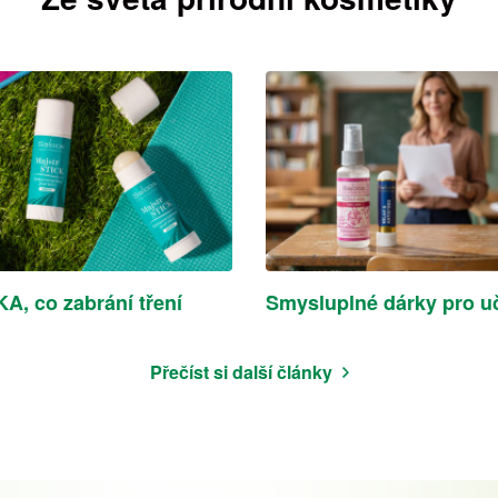
A, co zabrání tření
Smysluplné dárky pro uč
Přečíst si další články