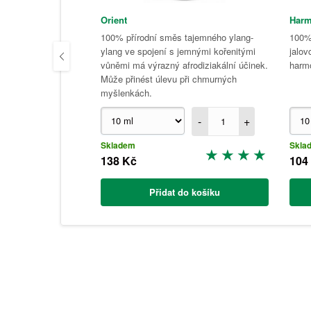
Orient
Harm
100% přírodní směs tajemného ylang-
100% 
ylang ve spojení s jemnými kořenitými
jalov
vůněmi má výrazný afrodiziakální účinek.
harmo
Může přinést úlevu při chmurných
myšlenkách.
-
+
Skladem
Skla
138 Kč
104
Přidat do košíku