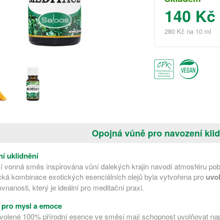
140 Kč
280 Kč na 10 ml
Opojná vůně pro navození klidu
í uklidnění
ící vonná směs inspirována vůní dalekých krajin navodí atmosféru 
ká kombinace exotických esenciálních olejů byla vytvořena pro
uvol
ovnanosti, který je ideální pro meditační praxi.
 pro mysl a emoce
zvolené 100% přírodní esence ve směsi mají schopnost uvolňovat nap