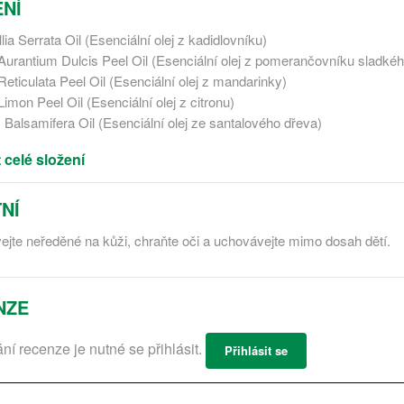
NÍ
ia Serrata Oil (Esenciální olej z kadidlovníku)
 Aurantium Dulcis Peel Oil (Esenciální olej z pomerančovníku sladkéh
Reticulata Peel Oil (Esenciální olej z mandarinky)
Limon Peel Oil (Esenciální olej z citronu)
 Balsamifera Oil (Esenciální olej ze santalového dřeva)
 celé složení
NÍ
jte neředěné na kůži, chraňte oči a uchovávejte mimo dosah dětí.
NZE
ání recenze je nutné se přihlásit.
Přihlásit se