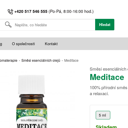
+420 517 546 555
(Po-Pá, 8:00-16:00 hod.)
Hledat
og
O společnosti
Kontakt
omaterapie
-
Směsi esenciálních olejů
-
Meditace
Směsi esenciálních 
Meditace
100% přírodní směs 
a relaxaci.
5 ml
Skladem