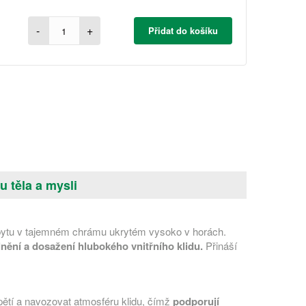
-
+
Přidat do košíku
 těla a mysli
pobytu v tajemném chrámu ukrytém vysoko v horách.
nění a dosažení hlubokého vnitřního klidu.
Přináší
ětí a navozovat atmosféru klidu, čímž
podporují