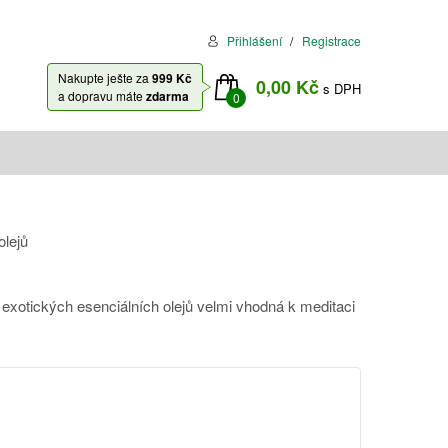
Přihlášení
Registrace
Nakupte ješte za
999 Kč
0,00 Kč
s DPH
a dopravu máte
zdarma
0
olejů
exotických esenciálních olejů velmi vhodná k meditaci