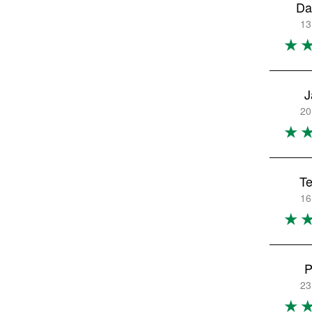
Da
13
J
20
Te
16
P
23