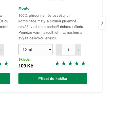
Mojito
Citrus mix
a
100% přírodní směs osvěžující
100% přírodní smě
Oslov
kombinace máty a citrusů příjemně
esenciálních olejů
sními
osvěží vzduch a podpoří dobrou náladu.
Dodá energii a pom
Pomůže vám navodit letní atmosféru a
během celého dne.
zvýšit celkovou energii.
+
-
+
Skladem
Skladem
109 Kč
112 Kč
Přidat do košíku
Přidat