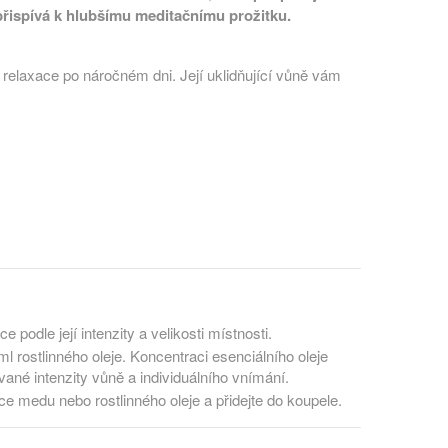
přispívá k hlubšímu meditačnímu prožitku.
u relaxace po náročném dni. Její uklidňující vůně vám
podle její intenzity a velikosti místnosti.
 rostlinného oleje. Koncentraci esenciálního oleje
ané intenzity vůně a individuálního vnímání.
e medu nebo rostlinného oleje a přidejte do koupele.