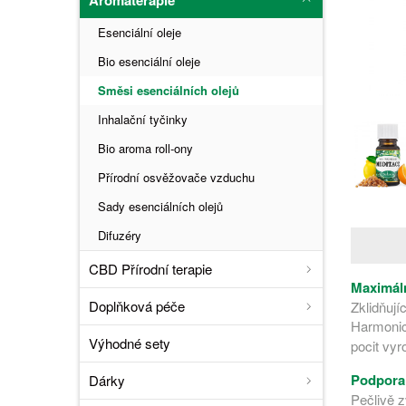
Esenciální oleje
Bio esenciální oleje
Směsi esenciálních olejů
Inhalační tyčinky
Bio aroma roll-ony
Přírodní osvěžovače vzduchu
Sady esenciálních olejů
Difuzéry
CBD Přírodní terapie
Maximáln
Doplňková péče
Zklidňuj
Harmonic
Výhodné sety
pocit vyr
Podpora
Dárky
Pečlivě 