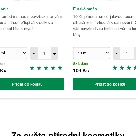
onie
Finská směs
přírodní směs s povzbuzující vůní
100% přírodní směs jalovce, cedru 
ce a citrusů přispívá k celkové
citrusů velmi vhodná k saunování. 
nizaci těla a mysli.
vás povzbudivou bylinnou vůní s le
tóny.
-
+
-
dem
Skladem
 Kč
104 Kč
Přidat do košíku
Přidat do košíku
Ze světa přírodní kosmetiky