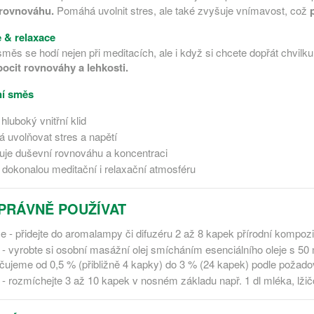
 rovnováhu.
Pomáhá uvolnit stres, ale také zvyšuje vnímavost, což
 & relaxace
směs se hodí nejen při meditacích, ale i když si chcete dopřát chvilk
pocit rovnováhy a lehkosti.
ní směs
 hluboký vnitřní klid
 uvolňovat stres a napětí
uje duševní rovnováhu a koncentraci
í dokonalou meditační i relaxační atmosféru
PRÁVNĚ POUŽÍVAT
e - přidejte do aromalampy či difuzéru 2 až 8 kapek přírodní kompozice 
- vyrobte si osobní masážní olej smícháním esenciálního oleje s 50 ml
čujeme od 0,5 % (přibližně 4 kapky) do 3 % (24 kapek) podle požadov
 - rozmíchejte 3 až 10 kapek v nosném základu např. 1 dl mléka, lžičc