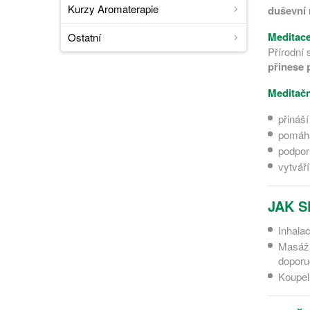
Kurzy Aromaterapie
duševní
Meditace
Ostatní
Přírodní 
přinese 
Meditač
přináší
pomáhá
podpor
vytvář
JAK S
Inhalac
Masáž 
doporu
Koupel