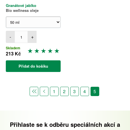
Granátové jablko
Bio wellness oleje
-
+
Skladem
213 Kč
Přidat do košíku
1
2
3
4
5
Přihlaste se k odběru speciálních akcí a