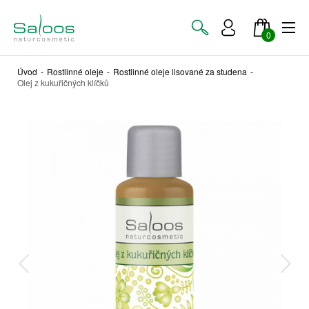
0
Úvod
-
Rostlinné oleje
-
Rostlinné oleje lisované za studena
-
Olej z kukuřičných klíčků