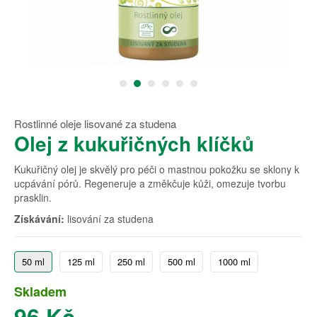
Rostlinné oleje lisované za studena
Olej z kukuřičných klíčků
Kukuřičný olej je skvělý pro péči o mastnou pokožku se sklony k
ucpávání pórů. Regeneruje a změkčuje kůži, omezuje tvorbu
prasklin.
Získávání:
lisování za studena
50 ml
125 ml
250 ml
500 ml
1000 ml
Skladem
96 Kč