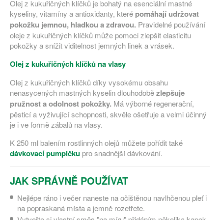
Olej z kukuřičných klíčků je bohatý na esenciální mastné
kyseliny, vitamíny a antioxidanty, které
pomáhají udržovat
pokožku jemnou, hladkou a zdravou.
Pravidelné používání
oleje z kukuřičných klíčků může pomoci zlepšit elasticitu
pokožky a snížit viditelnost jemných linek a vrásek.
Olej z kukuřičných klíčků na vlasy
Olej z kukuřičných klíčků díky vysokému obsahu
nenasycených mastných kyselin dlouhodobě
zlepšuje
pružnost a odolnost pokožky.
Má výborné regenerační,
pěsticí a vyživující schopnosti, skvěle ošetřuje a velmi účinný
je i ve formě zábalů na vlasy.
K 250 ml balením rostlinných olejů můžete pořídit také
dávkovací pumpičku
pro snadnější dávkování.
JAK SPRÁVNĚ POUŽÍVAT
Nejlépe ráno i večer naneste na očištěnou navlhčenou pleť i
na popraskaná místa a jemně rozetřete.
Vytvořte si vlastní směs "na míru" přidáním několika kapek