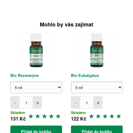
Mohlo by vás zajímat
Bio Rozmarýna
Bio Eukalyptus
-
+
-
+
Skladem
Skladem
131 Kč
122 Kč
Přidat do košíku
Přidat do košíku