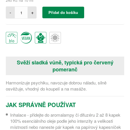
240 Kč na 10 ml
-
+
Přidat do košíku
Svěží sladká vůně, typická pro červený
pomeranč
Harmonizuje psychiku, navozuje dobrou náladu, silně
osvěžuje, vhodný do koupelí a na masáže.
JAK SPRÁVNĚ POUŽÍVAT
Inhalace - přidejte do aromalampy či difuzéru 2 až 8 kapek
100% esenciálního oleje podle jeho intenzity a velikosti
místnosti nebo naneste pár kapek na papírový kapesníček