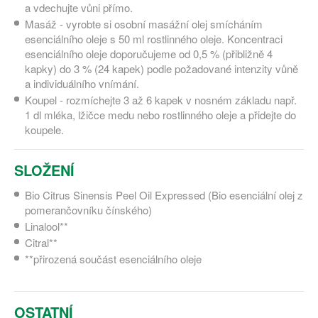
a vdechujte vůni přímo.
Masáž - vyrobte si osobní masážní olej smícháním
esenciálního oleje s 50 ml rostlinného oleje. Koncentraci
esenciálního oleje doporučujeme od 0,5 % (přibližně 4
kapky) do 3 % (24 kapek) podle požadované intenzity vůně
a individuálního vnímání.
Koupel - rozmíchejte 3 až 6 kapek v nosném základu např.
1 dl mléka, lžičce medu nebo rostlinného oleje a přidejte do
koupele.
SLOŽENÍ
Bio Citrus Sinensis Peel Oil Expressed (Bio esenciální olej z
pomerančovníku čínského)
Linalool**
Citral**
**přirozená součást esenciálního oleje
OSTATNÍ