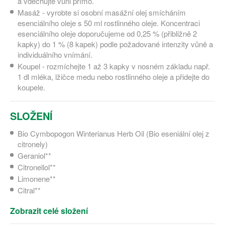
a vdechujte vůni přímo.
Masáž - vyrobte si osobní masážní olej smícháním
esenciálního oleje s 50 ml rostlinného oleje. Koncentraci
esenciálního oleje doporučujeme od 0,25 % (přibližně 2
kapky) do 1 % (8 kapek) podle požadované intenzity vůně a
individuálního vnímání.
Koupel - rozmíchejte 1 až 3 kapky v nosném základu např.
1 dl mléka, lžičce medu nebo rostlinného oleje a přidejte do
koupele.
SLOŽENÍ
Bio Cymbopogon Winterianus Herb Oil (Bio eseniální olej z
citronely)
Geraniol**
Citronellol**
Limonene**
Citral**
Zobrazit celé složení