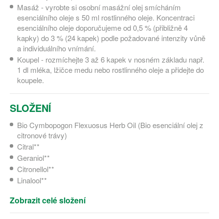
Masáž - vyrobte si osobní masážní olej smícháním
esenciálního oleje s 50 ml rostlinného oleje. Koncentraci
esenciálního oleje doporučujeme od 0,5 % (přibližně 4
kapky) do 3 % (24 kapek) podle požadované intenzity vůně
a individuálního vnímání.
Koupel - rozmíchejte 3 až 6 kapek v nosném základu např.
1 dl mléka, lžičce medu nebo rostlinného oleje a přidejte do
koupele.
SLOŽENÍ
Bio Cymbopogon Flexuosus Herb Oil (Bio esenciální olej z
citronové trávy)
Citral**
Geraniol**
Citronellol**
Linalool**
Zobrazit celé složení