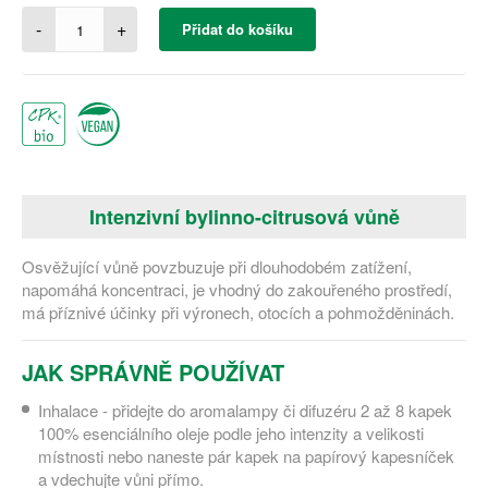
-
+
Přidat do košíku
Intenzivní bylinno-citrusová vůně
Osvěžující vůně povzbuzuje při dlouhodobém zatížení,
napomáhá koncentraci, je vhodný do zakouřeného prostředí,
má příznivé účinky při výronech, otocích a pohmožděninách.
JAK SPRÁVNĚ POUŽÍVAT
Inhalace - přidejte do aromalampy či difuzéru 2 až 8 kapek
100% esenciálního oleje podle jeho intenzity a velikosti
místnosti nebo naneste pár kapek na papírový kapesníček
a vdechujte vůni přímo.