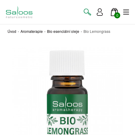
0
Úvod
-
Aromaterapie
-
Bio esenciální oleje
-
Bio Lemongrass