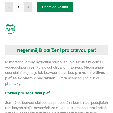
-
+
Přidat do košíku
Nejjemnější odlíčení pro citlivou pleť
Mimořádně jemný hydrofilní odličovací olej Neutrální odlíčí i
voděodolnou řasenku a dlouhotrvající make-up. Neobsahuje
esenciální oleje a je tak bezvadnou volbou
pro velmi citlivou
pleť se sklonem k podráždění
, která nesnese jiné čisticí
přípravky.
Poklad pro senzitivní pleť
Jemný odličovací olej obsahuje speciální kombinaci pečujících
rostlinných olejů lisovaných za studena, které jsou maximálně
šetrné k senzitivní pokožce. Perfektně tak poslouží jako