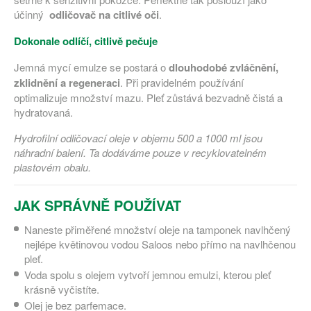
účinný
odličovač na citlivé oči
.
Dokonale odlíčí, citlivě pečuje
Jemná mycí emulze se postará o
dlouhodobé zvláčnění,
zklidnění a regeneraci
. Při pravidelném používání
optimalizuje množství mazu. Pleť zůstává bezvadně čistá a
hydratovaná.
Hydrofilní odličovací oleje v objemu 500 a 1000 ml jsou
náhradní balení. Ta dodáváme pouze v recyklovatelném
plastovém obalu.
JAK SPRÁVNĚ POUŽÍVAT
Naneste přiměřené množství oleje na tamponek navlhčený
nejlépe květinovou vodou Saloos nebo přímo na navlhčenou
pleť.
Voda spolu s olejem vytvoří jemnou emulzi, kterou pleť
krásně vyčistíte.
Olej je bez parfemace.