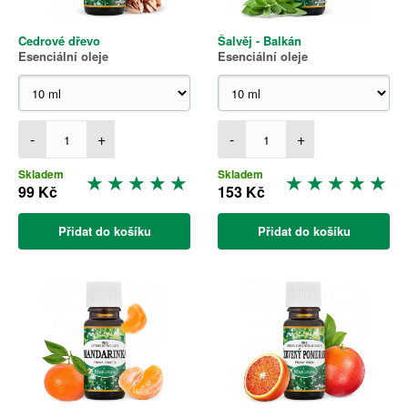
Cedrové dřevo
Šalvěj - Balkán
Esenciální oleje
Esenciální oleje
-
+
-
+
Skladem
Skladem
99 Kč
153 Kč
Přidat do košíku
Přidat do košíku