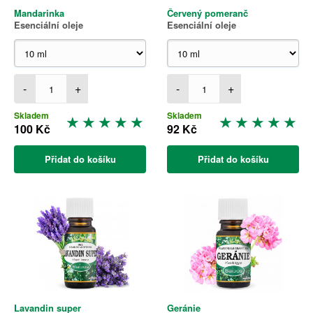
Mandarinka
Červený pomeranč
Esenciální oleje
Esenciální oleje
-
+
-
+
Skladem
Skladem
100 Kč
92 Kč
Přidat do košíku
Přidat do košíku
Lavandin super
Geránie