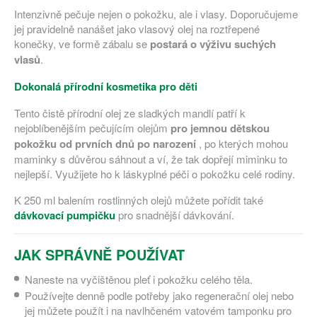
Intenzivně pečuje nejen o pokožku, ale i vlasy. Doporučujeme
jej pravidelně nanášet jako vlasový olej na roztřepené
konečky, ve formě zábalu se
postará o výživu suchých
vlasů
.
Dokonalá přírodní kosmetika pro děti
Tento čistě přírodní olej ze sladkých mandlí patří k
nejoblíbenějším pečujícím olejům
pro jemnou dětskou
pokožku od prvních dnů po narození
, po kterých mohou
maminky s důvěrou sáhnout a ví, že tak dopřejí miminku to
nejlepší. Využijete ho k láskyplné péči o pokožku celé rodiny.
K 250 ml balením rostlinných olejů můžete pořídit také
dávkovací pumpičku
pro snadnější dávkování.
JAK SPRÁVNĚ POUŽÍVAT
Naneste na vyčištěnou pleť i pokožku celého těla.
Používejte denně podle potřeby jako regenerační olej nebo
jej můžete použít i na navlhčeném vatovém tamponku pro