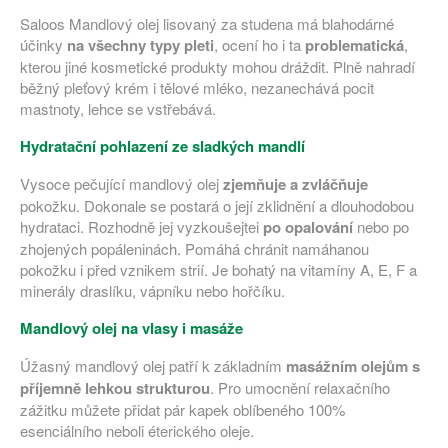
Saloos Mandlový olej lisovaný za studena má blahodárné
účinky
na všechny typy pleti
, ocení ho i ta
problematická
,
kterou jiné kosmetické produkty mohou dráždit. Plně nahradí
běžný pleťový krém i tělové mléko, nezanechává pocit
mastnoty, lehce se vstřebává.
Hydratační pohlazení ze sladkých mandlí
Vysoce pečující mandlový olej
zjemňuje a zvláčňuje
pokožku. Dokonale se postará o její zklidnění a dlouhodobou
hydrataci. Rozhodně jej vyzkoušejtei
po opalování
nebo po
zhojených popáleninách. Pomáhá chránit namáhanou
pokožku i před vznikem strií. Je bohatý na vitamíny A, E, F a
minerály draslíku, vápníku nebo hořčíku.
Mandlový olej na vlasy i masáže
Úžasný mandlový olej patří k základním
masážním olejům s
příjemně lehkou strukturou
. Pro umocnění relaxačního
zážitku můžete přidat pár kapek oblíbeného 100%
esenciálního neboli éterického oleje.