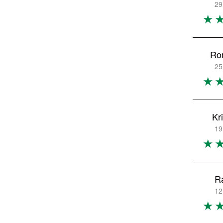
29
Ro
25
Kr
19
R
12