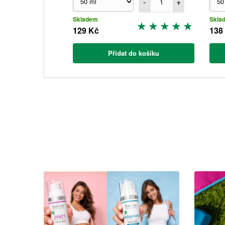
-
+
Skladem
Skla
129 Kč
138
Přidat do košíku