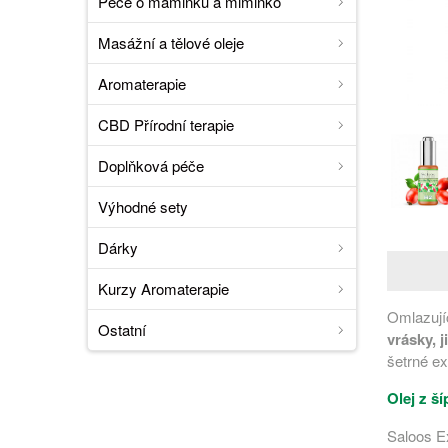
Péče o maminku a miminko
Masážní a tělové oleje
Aromaterapie
CBD Přírodní terapie
Doplňková péče
Výhodné sety
Dárky
Kurzy Aromaterapie
Omlazujíc
Ostatní
vrásky, 
šetrné e
Olej z š
Saloos Ex