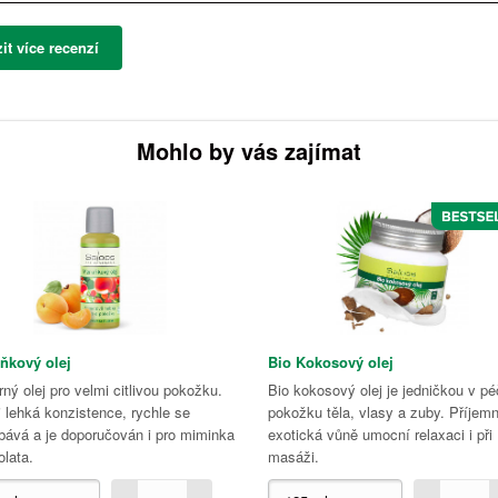
it více recenzí
Mohlo by vás zajímat
ňkový olej
Bio Kokosový olej
ný olej pro velmi citlivou pokožku.
Bio kokosový olej je jedničkou v pé
 lehká konzistence, rychle se
pokožku těla, vlasy a zuby. Příjem
bává a je doporučován i pro miminka
exotická vůně umocní relaxaci i při
olata.
masáži.