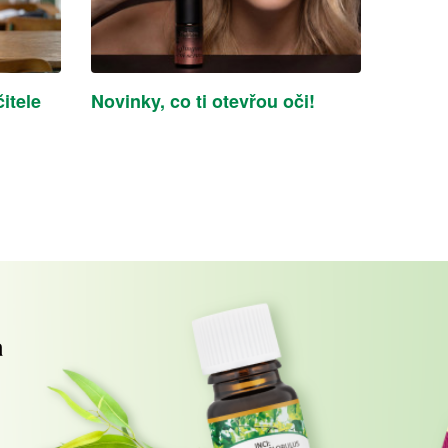
itele
Novinky, co ti otevřou oči!
a