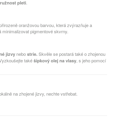
ružnost pleti
.
přirozeně oranžovou barvou, která zvýrazňuje a
 minimalizovat pigmentové skvrny.
né jizvy
nebo
strie.
Skvěle se postará také o zhojenou
 Vyzkoušejte také
šípkový olej na vlasy
, s jeho pomocí
okálně na zhojené jizvy, nechte vstřebat.