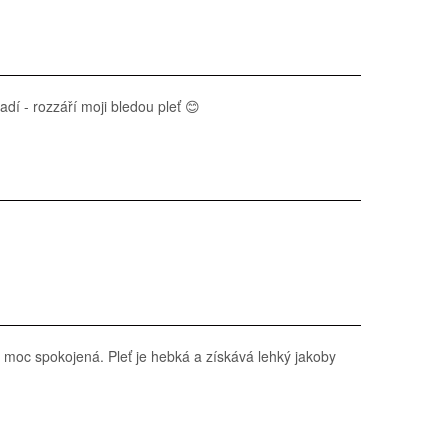
dí - rozzáří moji bledou pleť 😊
 moc spokojená. Pleť je hebká a získává lehký jakoby