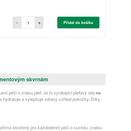
-
+
Přidat do košíku
igmentovým skvrnám
sní péči o zralou pleť. Je to vynikající pleťový olej
na
e hydratuje a vylepšuje zdravý vzhled pokožky. Díky
e přímo stvořený pro každodenní péči o suchou, zralou