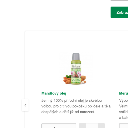
Zobraz
Mandlový olej
Meru
Jemný 100% přírodní olej je skvělou
Výbor
volbou pro citlivou pokožku obličeje a těla
Velmi
dospělých a dětí již od narození.
vstře
a bat