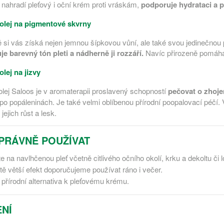
ě nahradí pleťový i oční krém proti vráskám,
podporuje hydrataci a p
olej na pigmentové skvrny
si vás získá nejen jemnou šípkovou vůní, ale také svou jedinečnou 
je barevný tón pleti a nádherně ji rozzáří.
Navíc přirozeně pomáhá
lej na jizvy
lej Saloos je v aromaterapii proslavený schopností
pečovat o zhoje
o popáleninách. Je také velmi oblíbenou přírodní poopalovací péčí.
 jejich růst a lesk.
PRÁVNĚ POUŽÍVAT
 na navlhčenou pleť včetně citlivého očního okolí, krku a dekoltu či l
tě větší efekt doporučujeme používat ráno i večer.
 přírodní alternativa k pleťovému krému.
NÍ