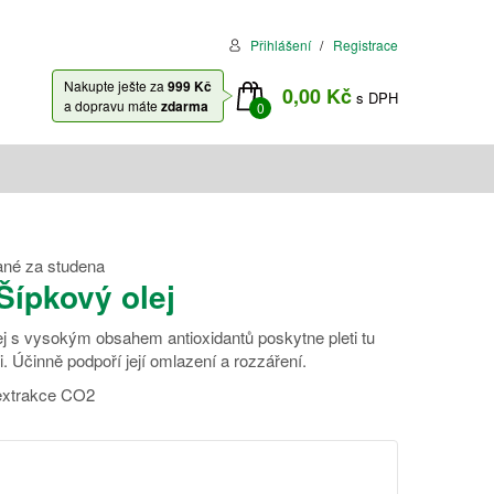
Přihlášení
Registrace
Nakupte ješte za
999 Kč
0,00 Kč
s DPH
a dopravu máte
zdarma
0
vané za studena
Šípkový olej
ej s vysokým obsahem antioxidantů poskytne pleti tu
i. Účinně podpoří její omlazení a rozzáření.
xtrakce CO2