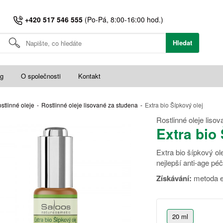
+420 517 546 555
(Po-Pá, 8:00-16:00 hod.)
Hledat
og
O společnosti
Kontakt
stlinné oleje
-
Rostlinné oleje lisované za studena
-
Extra bio Šípkový olej
Rostlinné oleje liso
Extra bio 
Extra bio šípkový ol
nejlepší anti-age péč
Získávání:
metoda e
20 ml