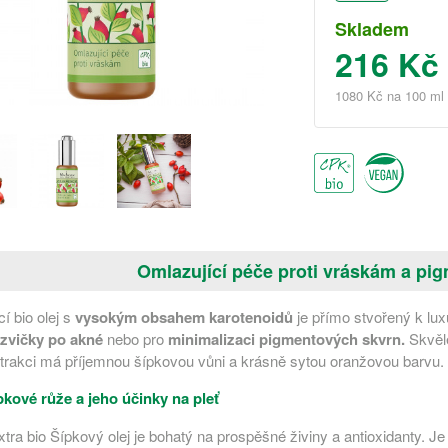
Skladem
216 Kč
1080 Kč na 100 ml
Omlazující péče proti vráskám a p
í bio olej s
vysokým obsahem karotenoidů
je přímo stvořený k luxu
jizvičky po akné
nebo pro
minimalizaci pigmentových skvrn.
Skvěl
xtrakci má příjemnou šípkovou vůni a krásně sytou oranžovou barvu.
ípkové růže a jeho účinky na pleť
tra bio Šípkový olej je bohatý na prospěšné živiny a antioxidanty. J