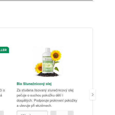
Bio Slunečnicový olej
Bio Sezamový ole
či o
Za studena lisovaný slunečnicový olej
Sezamový olej pom
ná
pečuje o suchou pokožku dětí i
čistit je a zároveň
dospělých. Podporuje prokrvení pokožky
Výborný je i při re
a ulevuje při ekzémech.