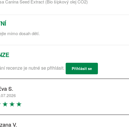
sa Canina Seed Extract (Bio šípkový olej CO2)
NÍ
jte mimo dosah dětí.
NZE
ání recenze je nutné se přihlásit.
Přihlásit se
Eva S.
.07.2026
zana V.