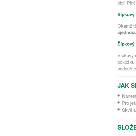
pleť. Pln
Šípkový 
Okamžitě 
sjednocu
Šípkový o
Šípkový o
pokožku p
podpoříte
JAK S
Naneste
Pro ješ
Skvělá
SLOŽE