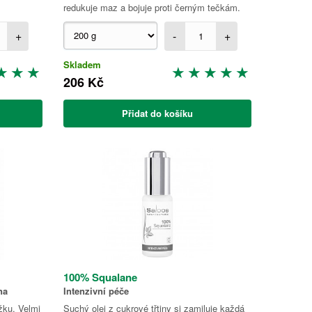
redukuje maz a bojuje proti černým tečkám.
+
-
+
Skladem
206 Kč
Přidat do košíku
100% Squalane
na
Intenzivní péče
žku. Velmi
Suchý olej z cukrové třtiny si zamiluje každá