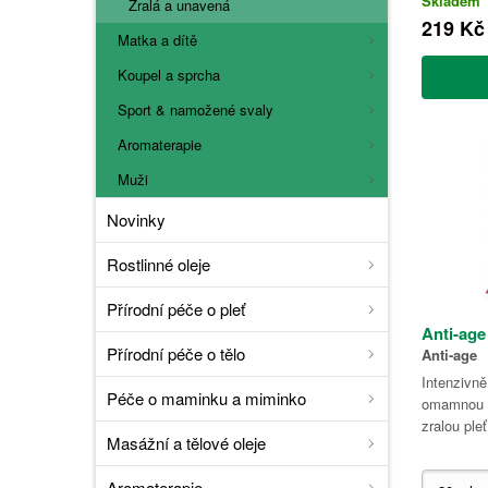
Skladem
Zralá a unavená
219 Kč
Matka a dítě
Koupel a sprcha
Sport & namožené svaly
Aromaterapie
Muži
Novinky
Rostlinné oleje
Přírodní péče o pleť
Anti-age
Přírodní péče o tělo
Anti-age
Intenzivně
Péče o maminku a miminko
omamnou v
zralou ple
Masážní a tělové oleje
Aromaterapie