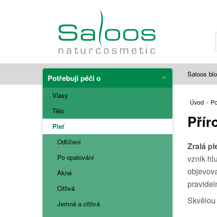
Saloos bl
Potřebuji péči o
Vlasy
Úvod
-
Po
Tělo
Přír
Pleť
Odlíčení
Zralá pl
Po opalování
vznik hl
objevova
Akné
pravidel
Citlivá
Skvělou 
Jemná a citlivá