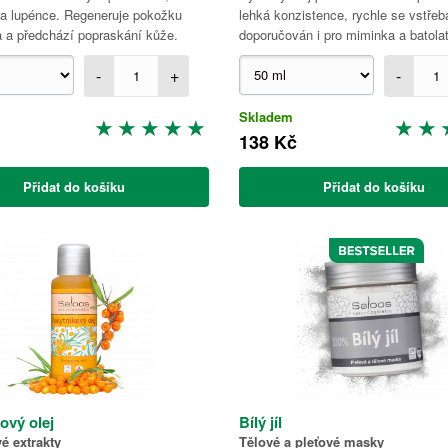
 lupénce. Regeneruje pokožku
lehká konzistence, rychle se vstřeb
a a předchází popraskání kůže.
doporučován i pro miminka a batola
-
+
-
Skladem
138 Kč
Přidat do košíku
Přidat do košíku
ový olej
Bílý jíl
é extrakty
Tělové a pleťové masky