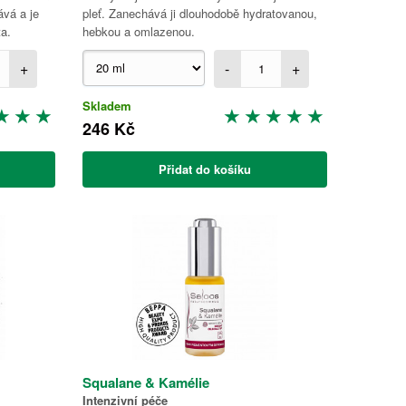
ává a je
pleť. Zanechává ji dlouhodobě hydratovanou,
ta.
hebkou a omlazenou.
+
-
+
Skladem
246 Kč
Přidat do košíku
Squalane & Kamélie
Intenzivní péče