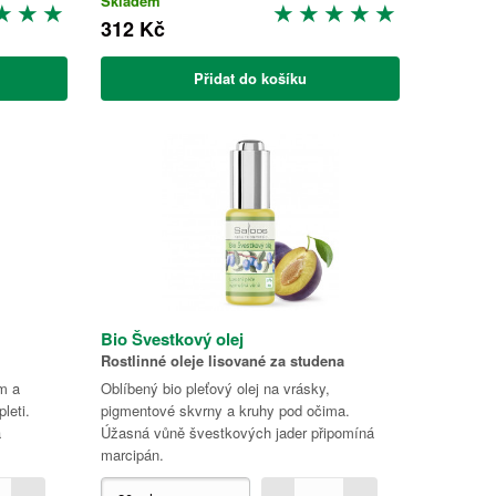
Skladem
312 Kč
Přidat do košíku
Bio Švestkový olej
Rostlinné oleje lisované za studena
em a
Oblíbený bio pleťový olej na vrásky,
leti.
pigmentové skvrny a kruhy pod očima.
a
Úžasná vůně švestkových jader připomíná
marcipán.