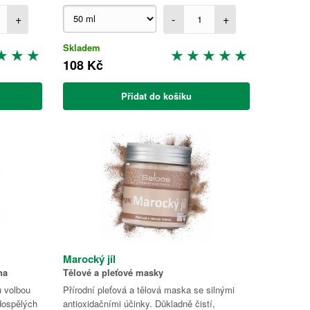
+
-
+
Skladem
108 Kč
Přidat do košíku
Marocký jíl
na
Tělové a pleťové masky
u volbou
Přírodní pleťová a tělová maska se silnými
 dospělých
antioxidačními účinky. Důkladně čistí,