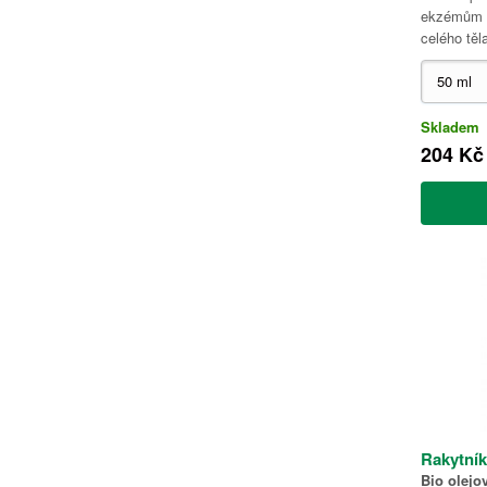
ekzémům a
celého těl
Skladem
204 Kč
Rakytník
Bio olejov