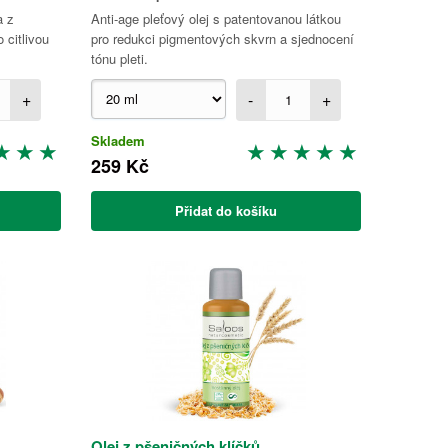
a z
Anti-age pleťový olej s patentovanou látkou
 citlivou
pro redukci pigmentových skvrn a sjednocení
tónu pleti.
+
-
+
Skladem
259 Kč
Přidat do košíku
Olej z pšeničných klíčků