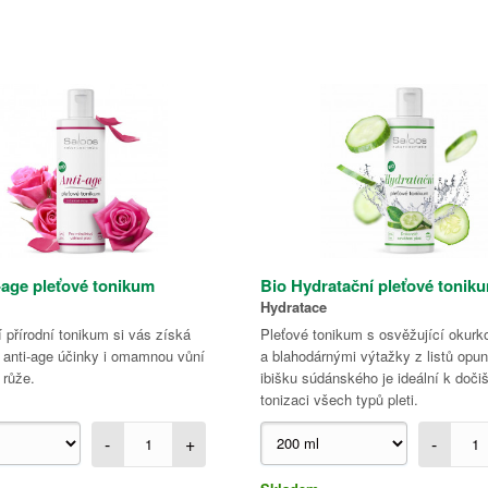
-age pleťové tonikum
Bio Hydratační pleťové tonik
Hydratace
 přírodní tonikum si vás získá
Pleťové tonikum s osvěžující okurk
 anti-age účinky i omamnou vůní
a blahodárnými výtažky z listů opun
růže.
ibišku súdánského je ideální k dočiš
tonizaci všech typů pleti.
-
+
-