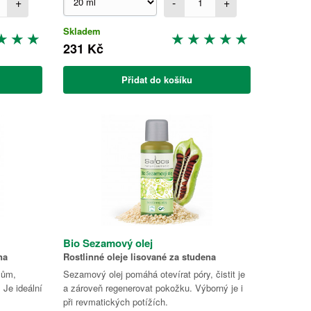
+
-
+
Skladem
231 Kč
Přidat do košíku
Bio Sezamový olej
na
Rostlinné oleje lisované za studena
mům,
Sezamový olej pomáhá otevírat póry, čistit je
Je ideální
a zároveň regenerovat pokožku. Výborný je i
při revmatických potížích.