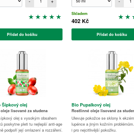
-
+
-
Skladem
402 Kč
Přidat do košíku
Přidat do košíku
o Šípkový olej
Bio Pupalkový olej
 oleje lisované za studena
Rostlinné oleje lisované za stude
 šípkový olej s vysokým obsahem
Ulevuje pokožce se sklony k ekzé
tů poskytne pleti tu nejlepší anti-age
lupénce a jiným kožním problémům. 
ně podpoří její omlazení a rozzáření.
i pro nejcitlivější pokožku.