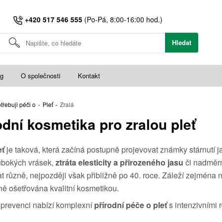
+420 517 546 555
(Po-Pá, 8:00-16:00 hod.)
Hledat
og
O společnosti
Kontakt
třebuji péči o
-
Pleť
-
Zralá
odní kosmetika pro zralou pleť
eť
je taková, která začíná postupně projevovat známky stárnutí jak
ubokých vrásek,
ztráta elesticity a přirozeného jasu
či nadmě
t různě, nejpozději však přibližně po 40. roce. Záleží zejména n
ně ošetřována kvalitní kosmetikou.
prevenci nabízí komplexní
přírodní péče o pleť
s intenzivními r