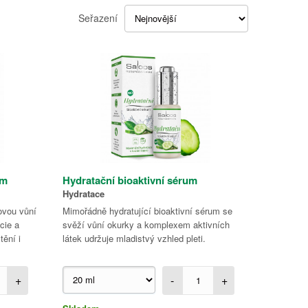
Seřazení
um
Hydratační bioaktivní sérum
Hydratace
ovou vůní
Mimořádně hydratující bioaktivní sérum se
cie a
svěží vůní okurky a komplexem aktivních
tění i
látek udržuje mladistvý vzhled pleti.
+
-
+