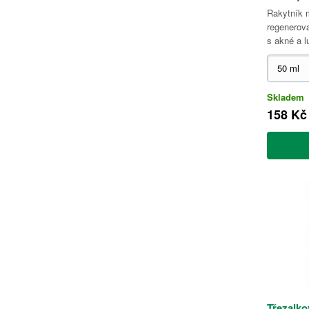
Rakytník m
regenerova
s akné a 
Skladem
158 Kč
Třezalko