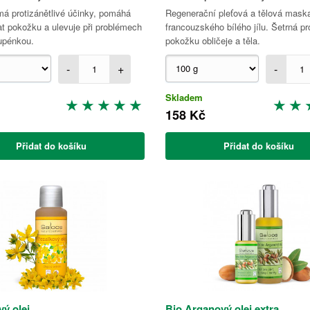
á protizánětlivé účinky, pomáhá
Regenerační pleťová a tělová mask
t pokožku a ulevuje při problémech
francouzského bílého jílu. Šetrná pro
lupénkou.
pokožku obličeje a těla.
-
+
-
Skladem
158 Kč
Přidat do košíku
Přidat do košíku
vý olej
Bio Arganový olej extra