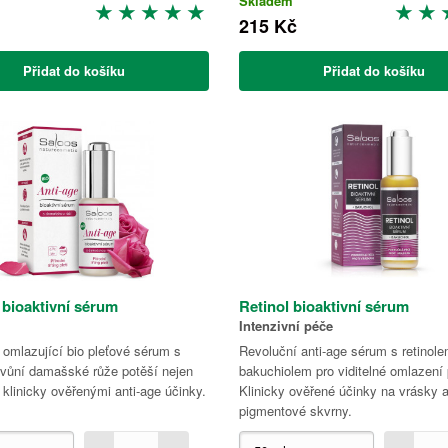
Skladem
215 Kč
Přidat do košíku
Přidat do košíku
 bioaktivní sérum
Retinol bioaktivní sérum
Intenzivní péče
 omlazující bio pleťové sérum s
Revoluční anti-age sérum s retinol
ůní damašské růže potěší nejen
bakuchiolem pro viditelné omlazení p
ť klinicky ověřenými anti-age účinky.
Klinicky ověřené účinky na vrásky 
pigmentové skvrny.