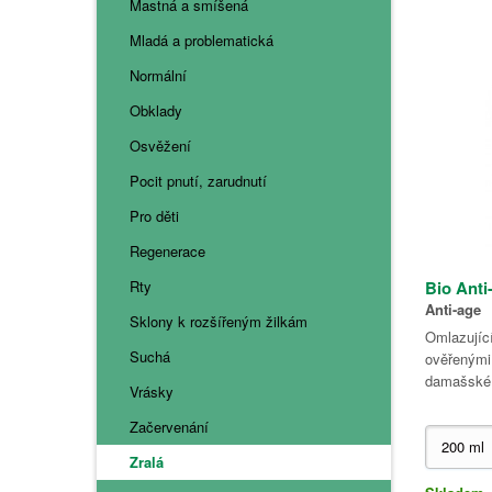
Mastná a smíšená
Mladá a problematická
Normální
Obklady
Osvěžení
Pocit pnutí, zarudnutí
Pro děti
Regenerace
Rty
Bio Anti
Anti-age
Sklony k rozšířeným žilkám
Omlazující
Suchá
ověřenými
damašské 
Vrásky
Začervenání
Zralá