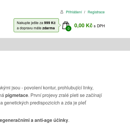
Přihlášení
Registrace
Nakupte ješte za
999 Kč
0,00 Kč
s DPH
a dopravu máte
zdarma
0
ými jsou - povolení kontur, prohlubující linky,
rná
pigmetace
. První projevy zralé pleti se začínají
a genetických predispozicích a zda je pleť
egeneračními a anti-age účinky
.